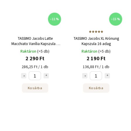
–11 %
–15 %
TASSIMO Jacobs Latte
TASSIMO Jacobs XL Krönung
Macchiato Vanília Kapszula 8
Kapszula 16 adag
adag
Raktáron
(>5 db)
Raktáron
(>5 db)
2 290 Ft
2 190 Ft
286,25 Ft / 1 db
136,88 Ft / 1 db
Kosárba
Kosárba