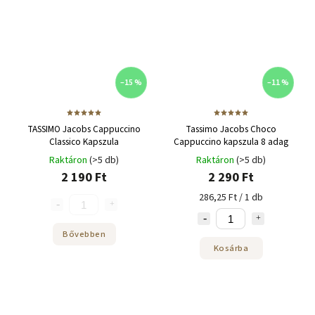
–15 %
–11 %
TASSIMO Jacobs Cappuccino
Tassimo Jacobs Choco
Classico Kapszula
Cappuccino kapszula 8 adag
Raktáron
(>5 db)
Raktáron
(>5 db)
2 190 Ft
2 290 Ft
286,25 Ft / 1 db
Bővebben
Kosárba