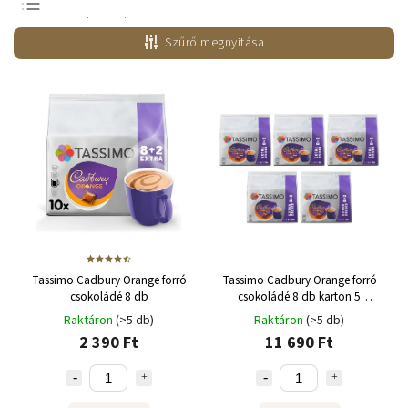
Legnépszerűbb
termékek
Szűrő megnyitása
Legolcsóbb elöl
Legdrágább
ABC szerint
Tassimo Cadbury Orange forró
Tassimo Cadbury Orange forró
csokoládé 8 db
csokoládé 8 db karton 5
csomag
Raktáron
(>5 db)
Raktáron
(>5 db)
2 390 Ft
11 690 Ft