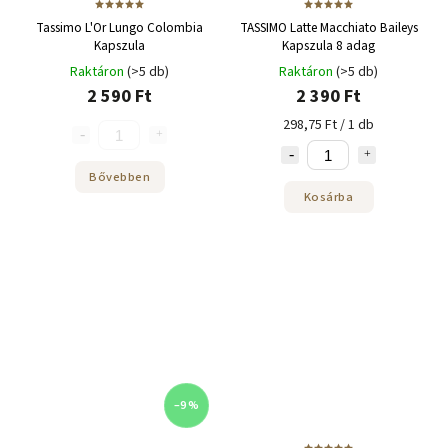
Tassimo L'Or Lungo Colombia
TASSIMO Latte Macchiato Baileys
Kapszula
Kapszula 8 adag
Raktáron
(>5 db)
Raktáron
(>5 db)
2 590 Ft
2 390 Ft
298,75 Ft / 1 db
Bővebben
Kosárba
–9 %