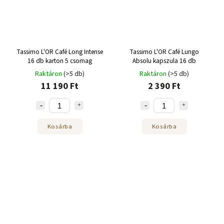
Tassimo L'OR Café Long Intense
Tassimo L'OR Café Lungo
16 db karton 5 csomag
Absolu kapszula 16 db
Raktáron
(>5 db)
Raktáron
(>5 db)
11 190 Ft
2 390 Ft
Kosárba
Kosárba