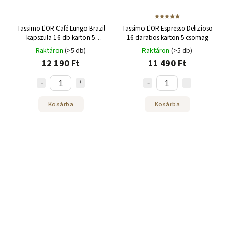
Tassimo L'OR Café Lungo Brazil
Tassimo L'OR Espresso Delizioso
kapszula 16 db karton 5
16 darabos karton 5 csomag
csomag
Raktáron
(>5 db)
Raktáron
(>5 db)
12 190 Ft
11 490 Ft
Kosárba
Kosárba