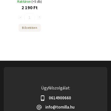
Raktáron
(>5 db)
2 190 Ft
Bővebben
Ügyfélszolgálat:
0614900660
info@tomilla.hu