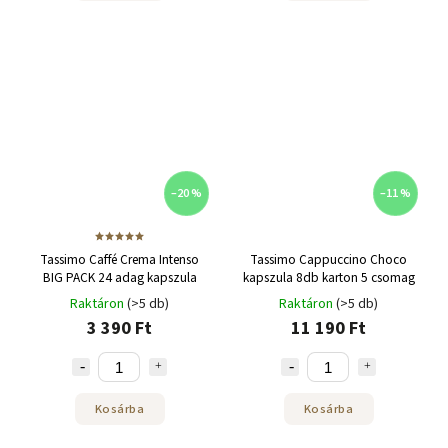
–20 %
–11 %
Tassimo Caffé Crema Intenso
Tassimo Cappuccino Choco
BIG PACK 24 adag kapszula
kapszula 8db karton 5 csomag
Raktáron
(>5 db)
Raktáron
(>5 db)
3 390 Ft
11 190 Ft
Kosárba
Kosárba