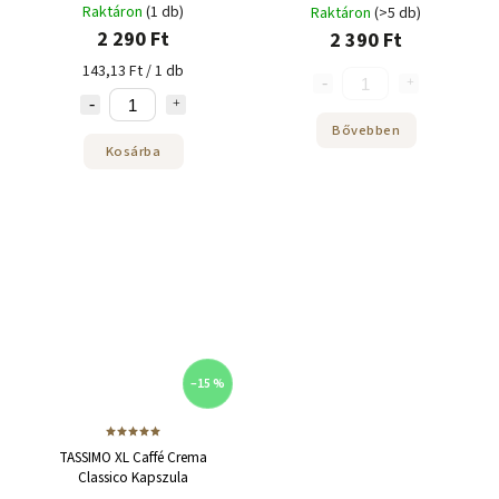
Raktáron
(1 db)
Raktáron
(>5 db)
2 290 Ft
2 390 Ft
143,13 Ft / 1 db
Bővebben
Kosárba
–15 %
TASSIMO XL Caffé Crema
Classico Kapszula