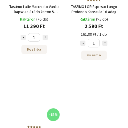
Tassimo Latte Macchiato Vanília
TASSIMO LOR Espresso Lungo
kapszula 8+8db karton 5
Profondo Kapszula 16 adag
csomag
Raktáron
(>5 db)
Raktáron
(>5 db)
11 390 Ft
2 590 Ft
161,88 Ft / 1 db
Kosárba
Kosárba
–15 %