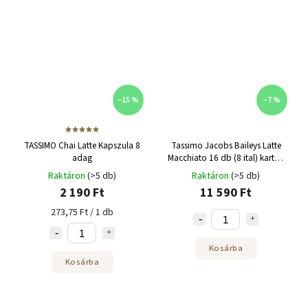
–15 %
–7 %
TASSIMO Chai Latte Kapszula 8
Tassimo Jacobs Baileys Latte
adag
Macchiato 16 db (8 ital) karton
5 csomag
Raktáron
(>5 db)
Raktáron
(>5 db)
2 190 Ft
11 590 Ft
273,75 Ft / 1 db
Kosárba
Kosárba