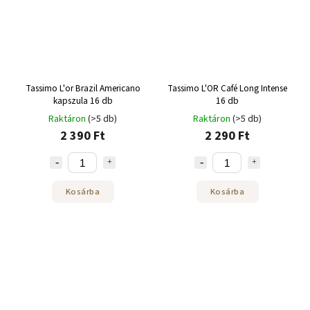
Tassimo L'or Brazil Americano
Tassimo L'OR Café Long Intense
kapszula 16 db
16 db
Raktáron
(>5 db)
Raktáron
(>5 db)
2 390 Ft
2 290 Ft
Kosárba
Kosárba