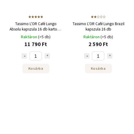
Tassimo L'OR Café Lungo
Tassimo L'OR Café Lungo Brazil
Absolu kapszula 16 db karton 5
kapszula 16 db
csomag
Raktáron
(>5 db)
Raktáron
(>5 db)
11 790 Ft
2 590 Ft
Kosárba
Kosárba