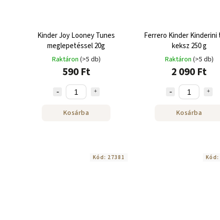
Kinder Joy Looney Tunes
Ferrero Kinder Kinderini 
meglepetéssel 20g
keksz 250 g
Raktáron
(>5 db)
Raktáron
(>5 db)
590 Ft
2 090 Ft
Kosárba
Kosárba
Kód:
27381
Kód