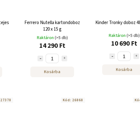
tejes
Ferrero Nutella kartondoboz
Kinder Tronky doboz 48
120 x 15 g
Raktáron
(>5 db)
Raktáron
(>5 db)
10 690 Ft
14 290 Ft
Kosárba
Kosárba
:
27378
Kód:
26868
Kó