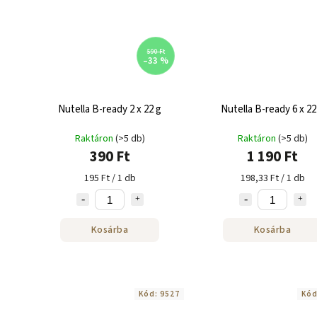
590 Ft
–33 %
Nutella B-ready 2 x 22 g
Nutella B-ready 6 
Raktáron
(>5 db)
Raktáron
(>5 db)
390 Ft
1 190 Ft
195 Ft / 1 db
198,33 Ft / 1 db
Kosárba
Kosárba
Kód:
9527
Kó