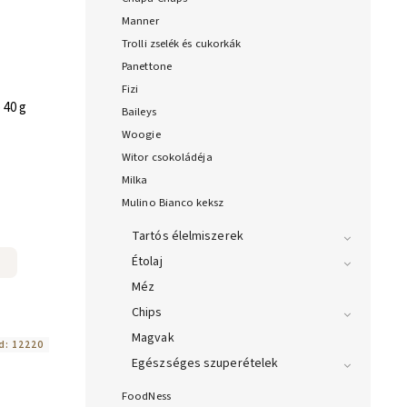
Manner
Trolli zselék és cukorkák
Panettone
Fizi
 40 g
Baileys
Woogie
Witor csokoládéja
Milka
Mulino Bianco keksz
Tartós élelmiszerek
Étolaj
Méz
Chips
Magvak
d:
12220
Egészséges szuperételek
FoodNess