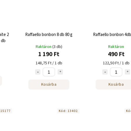
ite 2
Raffaello bonbon 8 db 80 g
Raffaello bonbon 4db
 db
Raktáron
(3 db)
Raktáron
1 190 Ft
490 Ft
148,75 Ft / 1 db
122,50 Ft / 1 db
Kosárba
Kosárba
:
15177
Kód:
13402
Kó