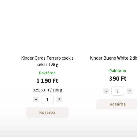
Kinder Cards Ferrero csokis
Kinder Bueno White 2 db
keksz 128 g
Raktáron
Raktáron
390 Ft
1 190 Ft
929,69 Ft / 100 g
Kosárba
Kosárba