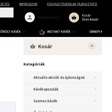
FIZETÉS
IMPRESSZUM
FOGYASZTÓVÉDELMI TÁJÉKOZTATÓ
Kosár
Bejelentkezés
Üres kosár
ŐRÖLT KÁVÉK
INSTANT KÁVÉK
ÜNNEPI KOLLE
Kosár
Kategóriák
Aktuális akciók és újdonságok
Kávékapszulák
Szemes kávék