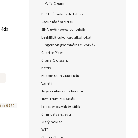
Puffy Cream
NESTLÉ csokoládé táblák
Csokoládé szeletek
g 4db
SINA gyömbéres cukorkák
BeeMBER cukorkák alkohollal
Gingerbon gyömbéres cukorkák
Caprice Pipes
Grana Croissant
Nerds
Bubble Gum Cukorkák
Vanelli
Tayas cukorka és karamell
Tutti Frutti cukorkák
ód:
9727
Loacker ostyák és sütik
Gimi ostya és süti
Zlatý poklad
WTF
Chupa Chups