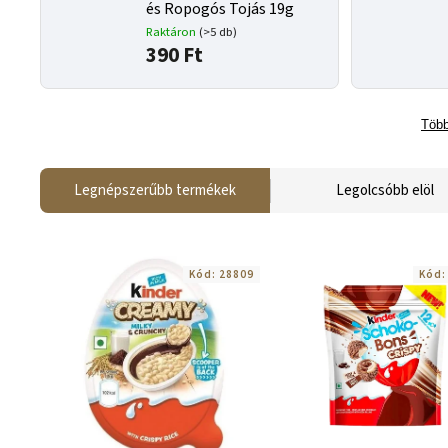
és Ropogós Tojás 19g
Raktáron
(>5 db)
390 Ft
Több
Legnépszerűbb termékek
Legolcsóbb elöl
Kód:
28809
Kód