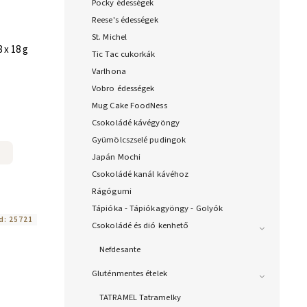
Pocky édességek
Reese's édességek
St. Michel
 x 18 g
Tic Tac cukorkák
Varlhona
Vobro édességek
Mug Cake FoodNess
Csokoládé kávégyöngy
Gyümölcszselé pudingok
Japán Mochi
Csokoládé kanál kávéhoz
Rágógumi
Tápióka - Tápiókagyöngy - Golyók
d:
25721
Csokoládé és dió kenhető
Nefdesante
Gluténmentes ételek
TATRAMEL Tatramelky