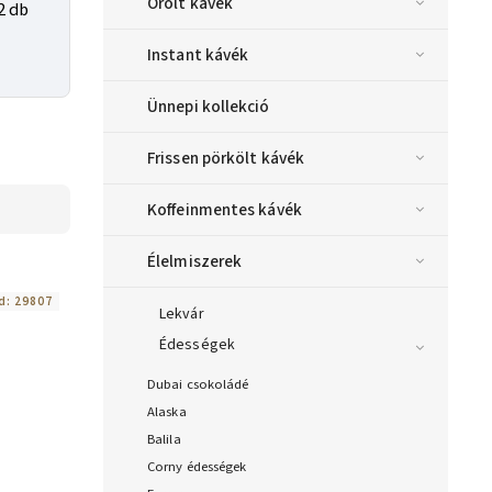
Őrölt kávék
2 db
Instant kávék
Ünnepi kollekció
Frissen pörkölt kávék
Koffeinmentes kávék
Élelmiszerek
d:
29807
Lekvár
Édességek
Dubai csokoládé
Alaska
Balila
Corny édességek