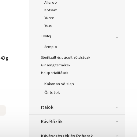
Allgroo
Kotsam
Yuzee
Yuzu
Tökfej
Sempio
Sterilizált és pácolt zöldségek
 43 g
Ginseng termékek
Halspecialitások
Kakanan sè siap
Öntetek
Italok
Kávéfőzők
Kávéscsészék és Poharak