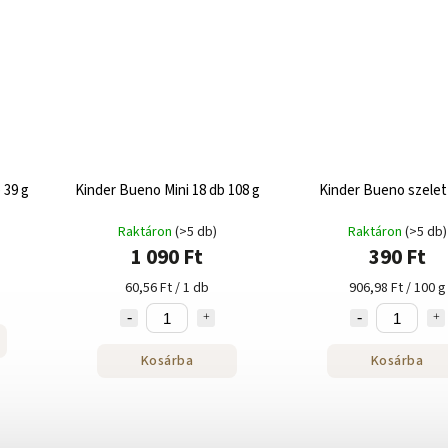
 39 g
Kinder Bueno Mini 18 db 108 g
Kinder Bueno szelet
Raktáron
(>5 db)
Raktáron
(>5 db)
1 090 Ft
390 Ft
60,56 Ft / 1 db
906,98 Ft / 100 g
Kosárba
Kosárba