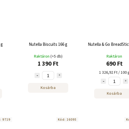
x 22 g
Nutella Biscuits 166 g
Nutella & Go BreadStic
Raktáron
(>5 db)
Raktáron
1 390 Ft
690 Ft
1 326,92 Ft / 100 
Kosárba
Kosárba
d:
9719
Kód:
16095
K