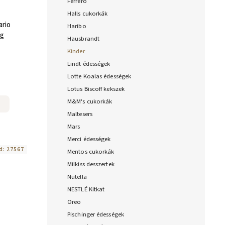
Ferrero
Halls cukorkák
ario
Haribo
0g
Hausbrandt
Kinder
Lindt édességek
Lotte Koalas édességek
Lotus Biscoff kekszek
M&M's cukorkák
Maltesers
Mars
Merci édességek
d:
27567
Mentos cukorkák
Milkiss desszertek
Nutella
NESTLÉ Kitkat
Oreo
Pischinger édességek