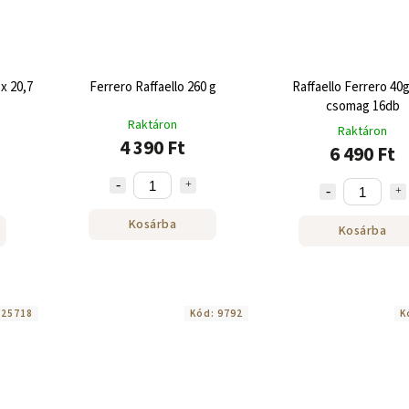
x 20,7
Ferrero Raffaello 260 g
Raffaello Ferrero 40
csomag 16db
Raktáron
Raktáron
4 390 Ft
6 490 Ft
Kosárba
Kosárba
:
25718
Kód:
9792
K