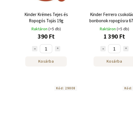
Kinder Krémes Tejes és
Kinder Ferrero csokolá
Ropogós Tojás 19g
bonbonok ropogósra 67
Raktáron
(>5 db)
Raktáron
(>5 db)
390 Ft
1 390 Ft
Kosárba
Kosárba
Kód:
29808
Kód