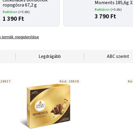
csokoládés bonbonok
Moments 185,6g 3
ropogósra 67,2 g
Raktáron
(>5 db)
Raktáron
(>5 db)
3 790 Ft
1 390 Ft
 termék megjelenítése
Legdrágább
ABC szerint
:
29837
Kód:
29839
Kó