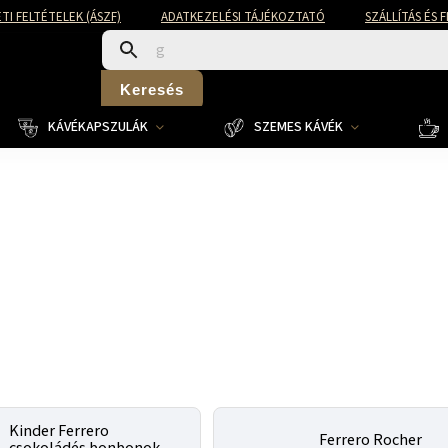
TI FELTÉTELEK (ÁSZF)
ADATKEZELÉSI TÁJÉKOZTATÓ
SZÁLLÍTÁS ÉS 
Keresés
KÁVÉKAPSZULÁK
SZEMES KÁVÉK
Kinder Ferrero
Ferrero Rocher