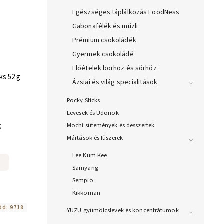
Egészséges táplálkozás FoodNess
Gabonafélék és müzli
Prémium csokoládék
Gyermek csokoládé
Előételek borhoz és sörhöz
ks 52 g
Ázsiai és világ specialitások
Pocky Sticks
Levesek és Udonok
g
Mochi sütemények és desszertek
Mártások és fűszerek
Lee Kum Kee
Samyang
Sempio
Kikkoman
ód:
9718
YUZU gyümölcslevek és koncentrátumok