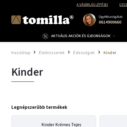
A VÁSÁRLÁS LÉPÉSEI
ÜZLE
Ügyfélszolgálat:
0614900660
AKTUÁLIS AKCIÓK ÉS ÚJDONSÁGOK
Kezdőlap
Élelmiszerek
Édességek
Kinder
/
/
/
Kinder
Legnépszerűbb termékek
Kinder Krémes Tejes