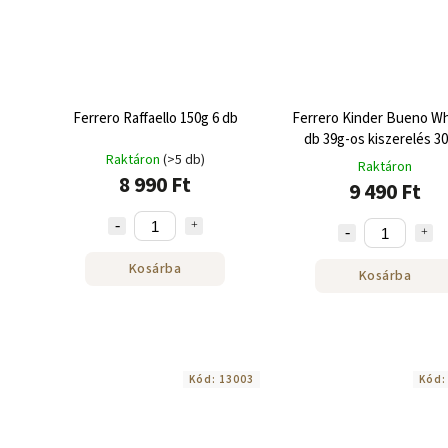
Ferrero Raffaello 150g 6 db
Ferrero Kinder Bueno Wh
db 39g-os kiszerelés 30
Raktáron
(>5 db)
Raktáron
8 990 Ft
9 490 Ft
Kosárba
Kosárba
Kód:
13003
Kód