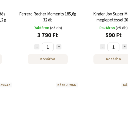
dés
Ferrero Rocher Moments 185,6g
Kinder Joy Super M
,2 g
32 db
meglepetéssel 2
Raktáron
(>5 db)
Raktáron
(>5 db)
3 790 Ft
590 Ft
Kosárba
Kosárba
:
29532
Kód:
27966
Kó