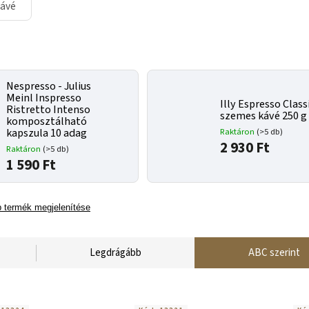
kávé
Nespresso - Julius
Meinl Inspresso
Illy Espresso Class
Ristretto Intenso
szemes kávé 250 g
komposztálható
Raktáron
(>5 db)
kapszula 10 adag
2 930 Ft
Raktáron
(>5 db)
1 590 Ft
 termék megjelenítése
Legdrágább
ABC szerint