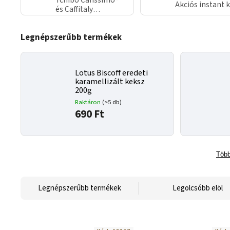
Tchibo Cafissimo®
Akciós instant 
és Caffitaly
kávékapszulák
akciósan
Legnépszerűbb termékek
Lotus Biscoff eredeti
karamellizált keksz
200g
Raktáron
(>5 db)
690 Ft
Több
Legnépszerűbb termékek
Legolcsóbb elöl