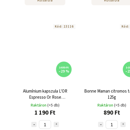
Kosárba
Kosárba
Kód:
23116
Kód
1 690 Ft
1 1
–29 %
–2
Alumínium kapszula L'OR
Bonne Maman citromos ta
Espresso Or Rose
125g
Nespressohoz 10 db
Raktáron
(>5 db)
Raktáron
(>5 db)
1 190 Ft
890 Ft