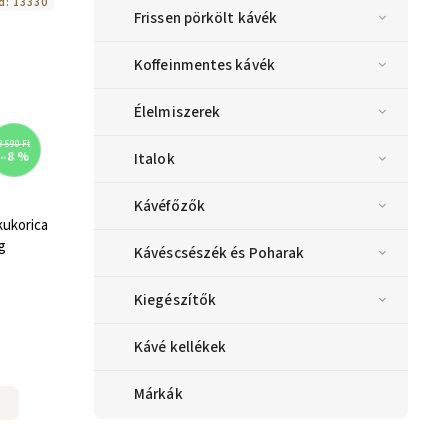
d:
13330
Frissen pörkölt kávék
Koffeinmentes kávék
Élelmiszerek
3 590 Ft
–8 %
Italok
Kávéfőzők
kukorica
g
Kávéscsészék és Poharak
Kiegészítők
Kávé kellékek
Márkák