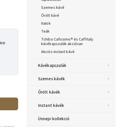
Szemes kávé
Őrölt kávé
Italok
Teák
Tchibo Cafissimo® és Caffitaly
ico
kávékapszulák akciósan
Akciós instant kávé
Kávékapszulák
Szemes kávék
Őrölt kávék
Instant kávék
Ünnepi kollekció