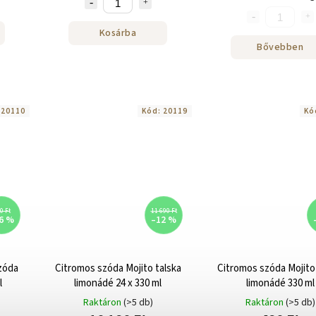
Kosárba
Bővebben
:
20110
Kód:
20119
Kó
0 Ft
11 690 Ft
6 %
–12 %
zóda
Citromos szóda Mojito talska
Citromos szóda Mojito
l
limonádé 24 x 330 ml
limonádé 330 ml
Raktáron
(>5 db)
Raktáron
(>5 db)