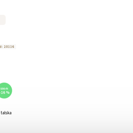
d:
20116
590 Ft
–16 %
 talska