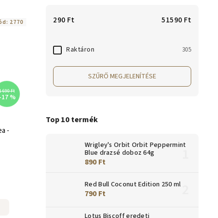
290
Ft
51590
Ft
ód:
2770
Raktáron
305
SZŰRŐ MEGJELENÍTÉSE
1 690 Ft
–17 %
Top 10 termék
a -
Wrigley's Orbit Orbit Peppermint
Blue drazsé doboz 64g
890 Ft
Red Bull Coconut Edition 250 ml
790 Ft
Lotus Biscoff eredeti