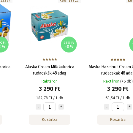
:
13324
Kód:
13321
Kó
90 Ft
3 590 Ft
8 %
–8 %
korica
Alaska Cream Milk kukorica
Alaska Hazelnut Cream 
rudacskák 48 adag
rudacskák 48 ada
Raktáron
Raktáron
(>5 db)
3 290 Ft
3 290 Ft
182,78 Ft / 1 db
68,54 Ft / 1 db
Kosárba
Kosárba