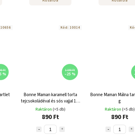
Kosárba
Kosárba
:
10656
Kód:
10014
Kó
90 Ft
1 190 Ft
5 %
–25 %
rtlet
Bonne Maman karamell torta
Bonne Maman Málna tart
tejcsokoládéval és sós vajjal 135
g
g
Raktáron
(>5 db)
Raktáron
(>5 db)
890 Ft
890 Ft