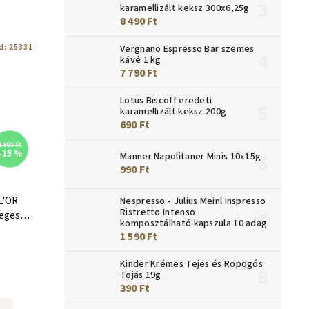
karamellizált keksz 300x6,25g
8 490 Ft
Vergnano Espresso Bar szemes
d:
25331
kávé 1 kg
7 790 Ft
Lotus Biscoff eredeti
karamellizált keksz 200g
690 Ft
1 890 Ft
–15 %
Manner Napolitaner Minis 10x15g
990 Ft
L'OR
Nespresso - Julius Meinl Inspresso
Ristretto Intenso
jeges
komposztálható kapszula 10 adag
db
1 590 Ft
Kinder Krémes Tejes és Ropogós
Tojás 19g
390 Ft