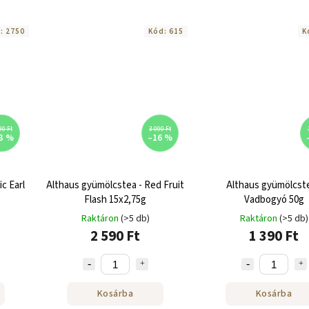
d:
2750
Kód:
615
K
90 Ft
3 090 Ft
3 %
–16 %
c Earl
Althaus gyümölcstea - Red Fruit
Althaus gyümölcste
Flash 15x2,75g
Vadbogyó 50g
Raktáron
(>5 db)
Raktáron
(>5 db)
2 590 Ft
1 390 Ft
Kosárba
Kosárba