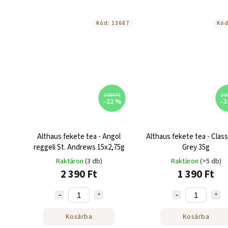
Kód:
13687
Kó
3 090 Ft
2 0
–22 %
–3
Althaus fekete tea - Angol
Althaus fekete tea - Classi
reggeli St. Andrews 15x2,75g
Grey 35g
Raktáron
(3 db)
Raktáron
(>5 db)
2 390 Ft
1 390 Ft
Kosárba
Kosárba