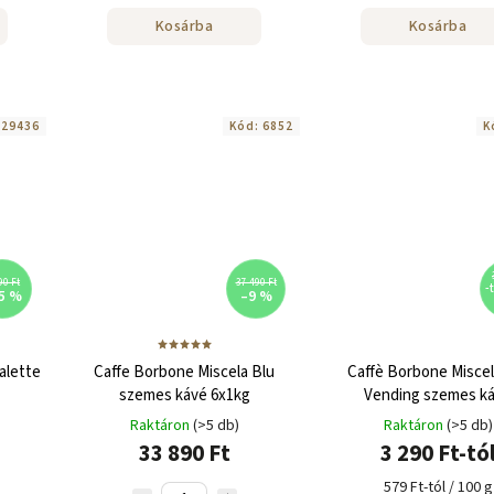
Kosárba
Kosárba
:
29436
Kód:
6852
K
90 Ft
37 490 Ft
-
5 %
–9 %
alette
Caffe Borbone Miscela Blu
Caffè Borbone Miscel
szemes kávé 6x1kg
Vending szemes k
Raktáron
(>5 db)
Raktáron
(>5 db)
33 890 Ft
3 290 Ft-tó
579 Ft-tól / 100 g