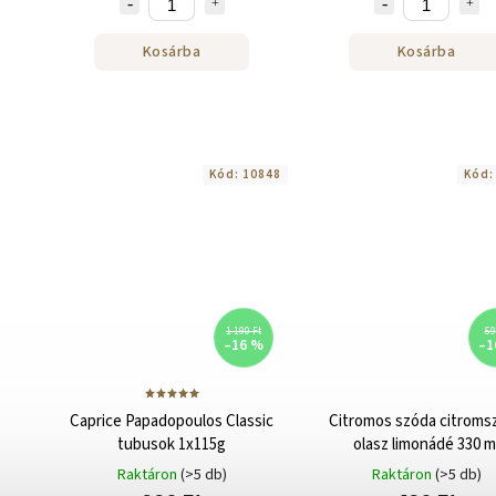
Kosárba
Kosárba
Kód:
10848
Kód
1 190 Ft
59
–16 %
–1
Caprice Papadopoulos Classic
Citromos szóda citroms
tubusok 1x115g
olasz limonádé 330 m
Raktáron
(>5 db)
Raktáron
(>5 db)