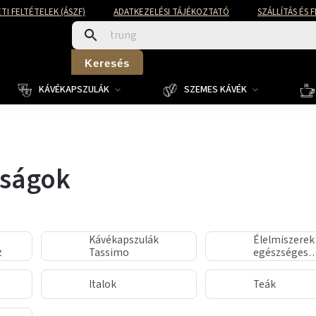
TI FELTÉTELEK (ÁSZF)
ADATKEZELÉSI TÁJÉKOZTATÓ
SZÁLLÍTÁS ÉS 
Keresés
KÁVÉKAPSZULÁK
SZEMES KÁVÉK
nságok
Kávékapszulák
Élelmiszerek
z
Tassimo
egészséges
táplálkozás
Italok
Teák