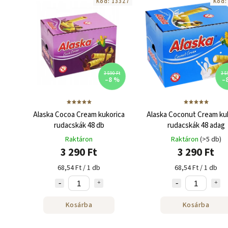
Kód:
13327
Kód
3 590 Ft
3 5
–8 %
–
Alaska Cocoa Cream kukorica
Alaska Coconut Cream ku
rudacskák 48 db
rudacskák 48 adag
Raktáron
Raktáron
(>5 db)
3 290 Ft
3 290 Ft
68,54 Ft / 1 db
68,54 Ft / 1 db
Kosárba
Kosárba