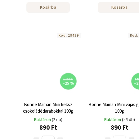
Kosárba
Kosárba
Kód:
29439
Kód
1 190 Ft
1 1
–25 %
–2
Bonne Maman Mini keksz
Bonne Maman Mini vajas g
csokoládédarabokkal 100g
100g
Raktáron
(2 db)
Raktáron
(>5 db)
890 Ft
890 Ft