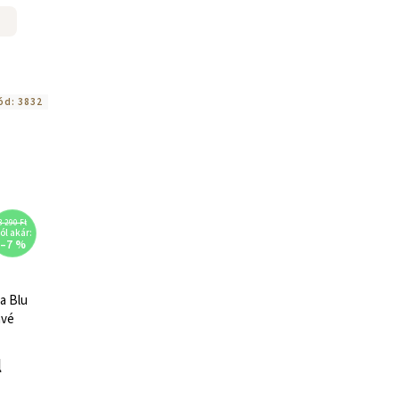
ód:
3832
3 290 Ft
tól akár:
–7 %
a Blu
ávé
l