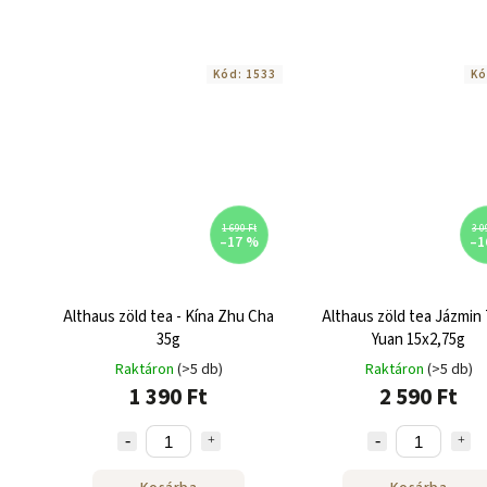
Kód:
1533
Kó
1 690 Ft
3 0
–17 %
–1
Althaus zöld tea - Kína Zhu Cha
Althaus zöld tea Jázmin
35g
Yuan 15x2,75g
Raktáron
(>5 db)
Raktáron
(>5 db)
1 390 Ft
2 590 Ft