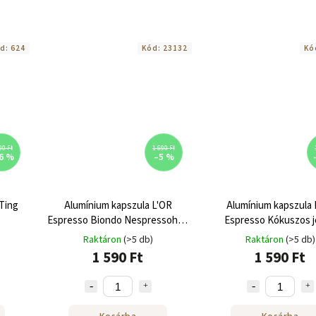
d:
624
Kód:
23132
Kó
90 Ft
1 690 Ft
6 %
–5 %
 Ting
Alumínium kapszula L'OR
Alumínium kapszula 
Espresso Biondo Nespressohoz
Espresso Kókuszos 
10 db
Nespressohoz 10
Raktáron
(>5 db)
Raktáron
(>5 db)
1 590 Ft
1 590 Ft