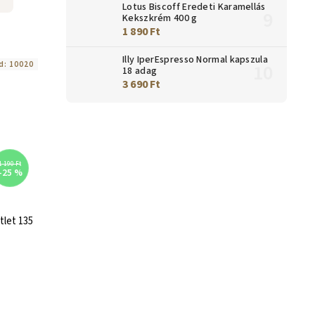
Lotus Biscoff Eredeti Karamellás
Kekszkrém 400 g
1 890 Ft
Illy IperEspresso Normal kapszula
d:
10020
18 adag
3 690 Ft
1 190 Ft
–25 %
let 135