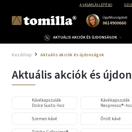
A VÁSÁRLÁS LÉPÉSEI
ÜZLE
Ügyfélszolgálat:
0614900660
AKTUÁLIS AKCIÓK ÉS ÚJDONSÁGOK
Kezdőlap
Aktuális akciók és újdonságok
/
Aktuális akciók és újdo
Kávékapszulák
Kávékapszulák
Dolce Gusto-hoz
Nespresso®-ho
Szemes kávé
Őrölt kávé