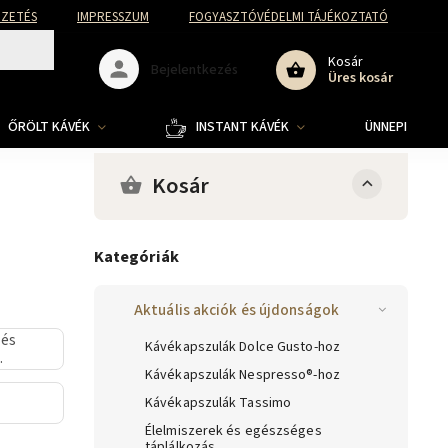
FIZETÉS
IMPRESSZUM
FOGYASZTÓVÉDELMI TÁJÉKOZTATÓ
Kosár
Bejelentkezés
Üres kosár
ŐRÖLT KÁVÉK
INSTANT KÁVÉK
ÜNNEPI KOLL
Kosár
Kategóriák
Aktuális akciók és újdonságok
 és
Kávékapszulák Dolce Gusto-hoz
Kávékapszulák Nespresso®-hoz
Kávékapszulák Tassimo
Élelmiszerek és egészséges
táplálkozás