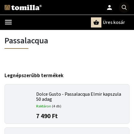
Üres kosár
Keresés
Passalacqua
Legnépszerűbb termékek
Dolce Gusto - Passalacqua Elmir kapszula
50 adag
Raktáron
(4 db)
7 490 Ft