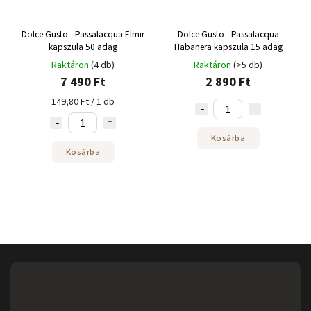
Dolce Gusto - Passalacqua Elmir
Dolce Gusto - Passalacqua
kapszula 50 adag
Habanera kapszula 15 adag
Raktáron
(4 db)
Raktáron
(>5 db)
7 490 Ft
2 890 Ft
149,80 Ft / 1 db
Kosárba
Kosárba