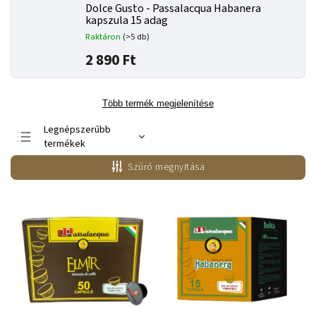
Dolce Gusto - Passalacqua Habanera
kapszula 15 adag
Raktáron
(>5 db)
2 890 Ft
Több termék megjelenítése
Legnépszerűbb
termékek
Legolcsóbb elöl
Szűrő megnyitása
Legdrágább
ABC szerint