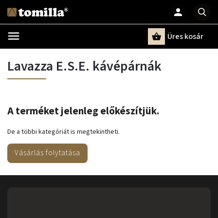
Üres kosár
Keresés
Lavazza E.S.E. kávépárnák
A terméket jelenleg előkészítjük.
De a többi kategóriát is megtekintheti.
Vásárlás folytatása