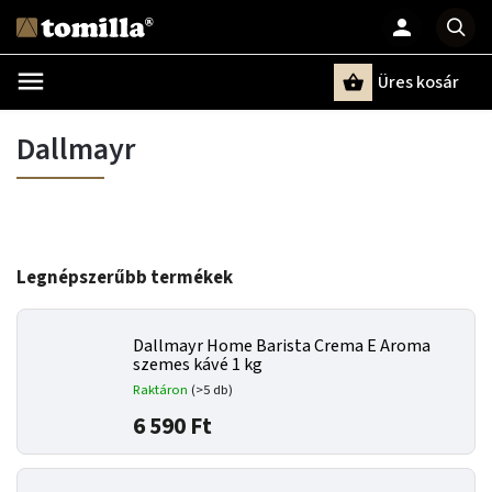
Üres kosár
Keresés
Dallmayr
Legnépszerűbb termékek
Dallmayr Home Barista Crema E Aroma
szemes kávé 1 kg
Raktáron
(>5 db)
6 590 Ft