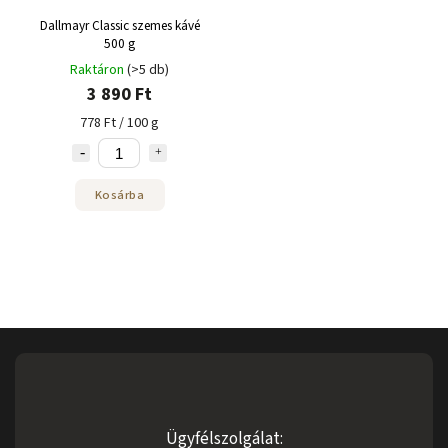
Dallmayr Classic szemes kávé
500 g
Raktáron
(>5 db)
3 890 Ft
778 Ft / 100 g
Kosárba
Ügyfélszolgálat: