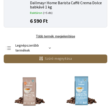
Dallmayr Home Barista Caffé Crema Dolce
babkávé 1 kg
Raktáron
(>5 db)
6 590 Ft
Több termék megjelenítése
Legnépszerűbb
termékek
Legolcsóbb elöl
Szűrő megnyitása
Legdrágább
ABC szerint