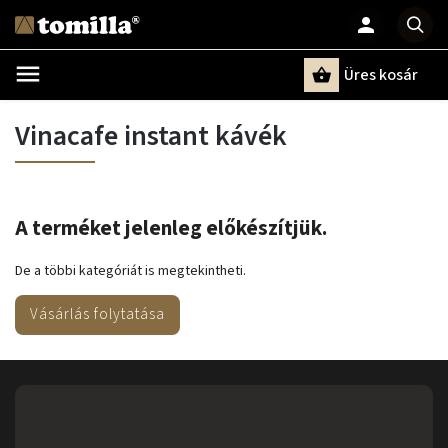
Üres kosár
Keresés
Vinacafe instant kávék
A terméket jelenleg előkészítjük.
De a többi kategóriát is megtekintheti.
Vásárlás folytatása