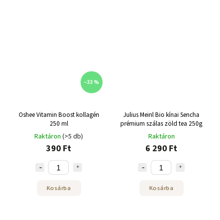
–33 %
Oshee Vitamin Boost kollagén
Julius Meinl Bio kínai Sencha
250 ml
prémium szálas zöld tea 250g
Raktáron
(>5 db)
Raktáron
390 Ft
6 290 Ft
Kosárba
Kosárba