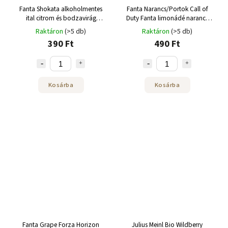
Fanta Shokata alkoholmentes
Fanta Narancs/Portok Call of
ital citrom és bodzavirág
Duty Fanta limonádé narancs
ízkombinációjával 250 ml
ízzel 250 ml
Raktáron
(>5 db)
Raktáron
(>5 db)
390 Ft
490 Ft
Kosárba
Kosárba
Fanta Grape Forza Horizon
Julius Meinl Bio Wildberry