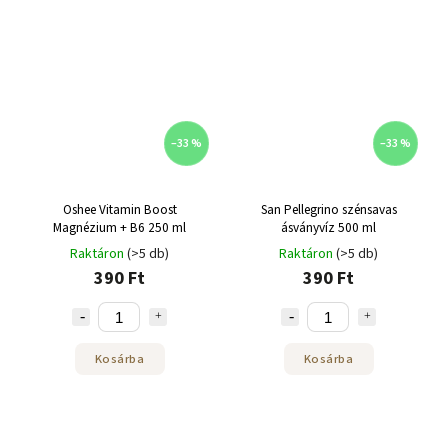
–33 %
–33 %
Oshee Vitamin Boost
San Pellegrino szénsavas
Magnézium + B6 250 ml
ásványvíz 500 ml
Raktáron
(>5 db)
Raktáron
(>5 db)
390 Ft
390 Ft
Kosárba
Kosárba