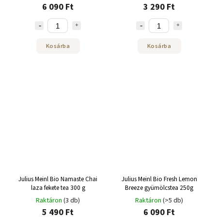
6 090 Ft
3 290 Ft
Kosárba
Kosárba
Julius Meinl Bio Namaste Chai
Julius Meinl Bio Fresh Lemon
laza fekete tea 300 g
Breeze gyümölcstea 250g
Raktáron
(3 db)
Raktáron
(>5 db)
5 490 Ft
6 090 Ft