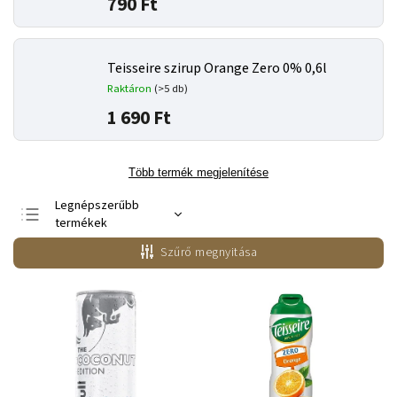
790 Ft
Teisseire szirup Orange Zero 0% 0,6l
Raktáron
(>5 db)
1 690 Ft
Több termék megjelenítése
Legnépszerűbb
termékek
Legolcsóbb elöl
Szűrő megnyitása
Legdrágább
ABC szerint