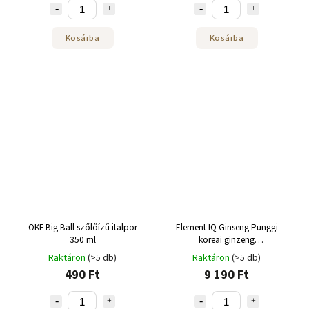
Kosárba
Kosárba
OKF Big Ball szőlőízű italpor
Element IQ Ginseng Punggi
350 ml
koreai ginzeng
zsidótövisbogyóval 50 x 3 g
Raktáron
(>5 db)
Raktáron
(>5 db)
490 Ft
9 190 Ft