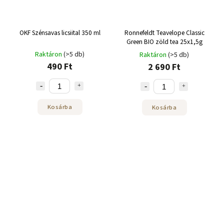
OKF Szénsavas licsiital 350 ml
Ronnefeldt Teavelope Classic
Green BIO zöld tea 25x1,5g
Raktáron
(>5 db)
Raktáron
(>5 db)
490 Ft
2 690 Ft
Kosárba
Kosárba