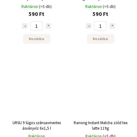
doboz
Raktáron
(>5 db)
Raktáron
(>5 db)
590 Ft
590 Ft
Kosárba
Kosárba
URSU 9 lúgos szénsavmentes
Ranong Instant Matcha zöld tea
ásványvíz 6x1,5 l
latte 119g
Raktáron
Raktáron
(>5 db)