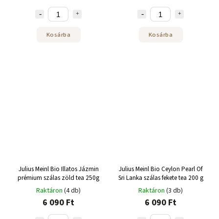
Kosárba
Kosárba
Julius Meinl Bio Illatos Jázmin
Julius Meinl Bio Ceylon Pearl Of
prémium szálas zöld tea 250g
Sri Lanka szálas fekete tea 200 g
Raktáron
(4 db)
Raktáron
(3 db)
6 090 Ft
6 090 Ft