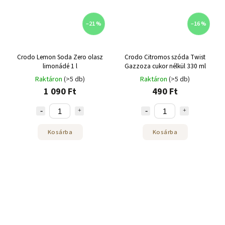
–21 %
–16 %
Crodo Lemon Soda Zero olasz
Crodo Citromos szóda Twist
limonádé 1 l
Gazzoza cukor nélkül 330 ml
Raktáron
(>5 db)
Raktáron
(>5 db)
1 090 Ft
490 Ft
Kosárba
Kosárba