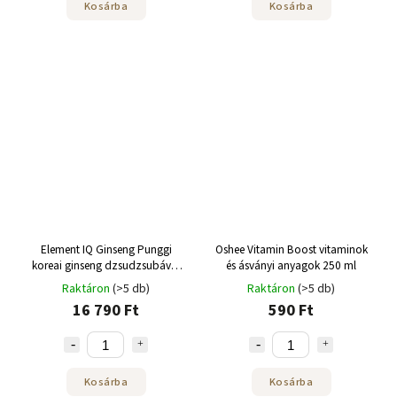
Kosárba
Kosárba
Element IQ Ginseng Punggi
Oshee Vitamin Boost vitaminok
koreai ginseng dzsudzsubával
és ásványi anyagok 250 ml
100 x 3 g
Raktáron
(>5 db)
Raktáron
(>5 db)
16 790 Ft
590 Ft
Kosárba
Kosárba