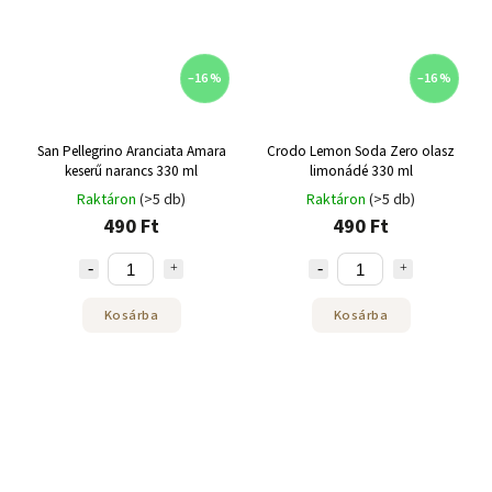
–16 %
–16 %
San Pellegrino Aranciata Amara
Crodo Lemon Soda Zero olasz
keserű narancs 330 ml
limonádé 330 ml
Raktáron
(>5 db)
Raktáron
(>5 db)
490 Ft
490 Ft
Kosárba
Kosárba