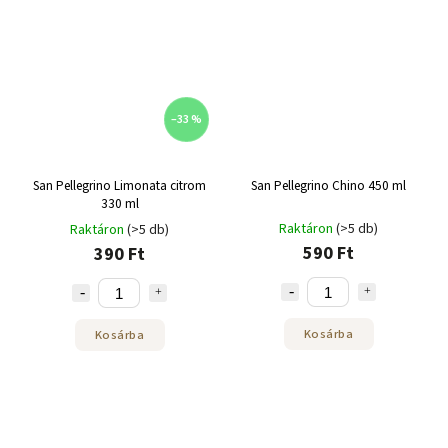
–33 %
San Pellegrino Limonata citrom
San Pellegrino Chino 450 ml
330 ml
Raktáron
(>5 db)
Raktáron
(>5 db)
590 Ft
390 Ft
Kosárba
Kosárba