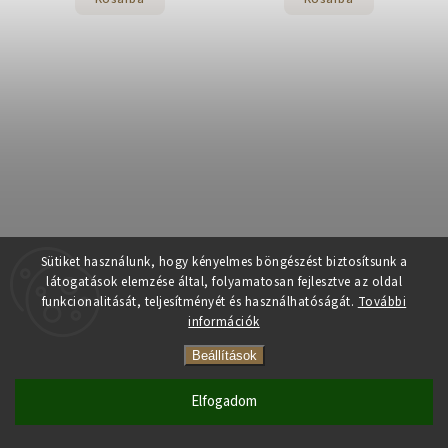
Sütiket használunk, hogy kényelmes böngészést biztosítsunk a
San Benedetto szénsavas
URSU 9 lúgos szénsavmentes
látogatások elemzése által, folyamatosan fejlesztve az oldal
ásványvíz 330ml
ásványvíz 1,5 l
funkcionalitását, teljesítményét és használhatóságát.
További
Raktáron
(>5 db)
Raktáron
információk
290 Ft
690 Ft
Beállítások
Elfogadom
Kosárba
Kosárba