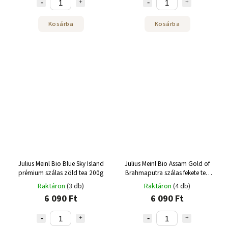
Kosárba
Kosárba
Julius Meinl Bio Blue Sky Island
Julius Meinl Bio Assam Gold of
prémium szálas zöld tea 200g
Brahmaputra szálas fekete tea
250 g
Raktáron
(3 db)
Raktáron
(4 db)
6 090 Ft
6 090 Ft