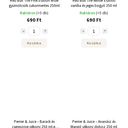
Red Bull The Pink Edition erdei
Red Bull The Winter Edition
gyümölcsök cukormentes 250ml
vanília és jeges bogyó 250 ml
Raktáron
(>5 db)
Raktáron
(>5 db)
690 Ft
690 Ft
Kosárba
Kosárba
Perrier & Juice – Barack és
Perrier & Juice – Ananász és
cseresznye vékony 250 ml-es
Mangó vékony doboz 250 ml