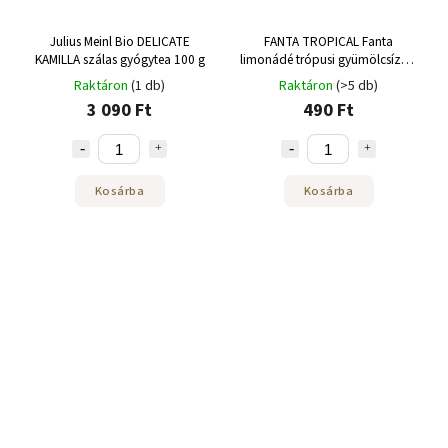
Julius Meinl Bio DELICATE
FANTA TROPICAL Fanta
KAMILLA szálas gyógytea 100 g
limonádé trópusi gyümölcsízzel
250 ml
Raktáron
(1 db)
Raktáron
(>5 db)
3 090 Ft
490 Ft
Kosárba
Kosárba