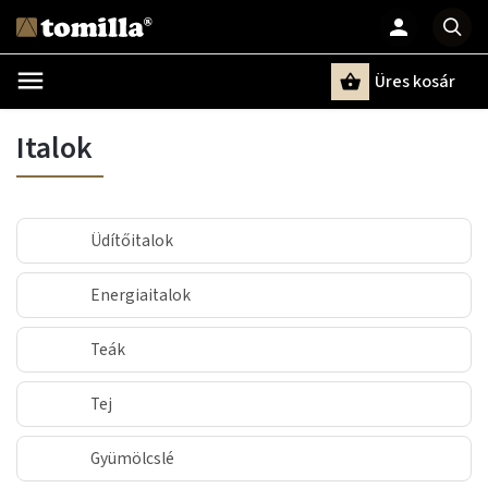
Üres kosár
Keresés
Italok
Üdítőitalok
Energiaitalok
Teák
Tej
Gyümölcslé