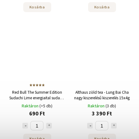
Kosárba
Kosárba
Red Bull The Summer Edition
Althaus zöld tea - Lung Bai Cha
Sudachi Lime energiaital sudachi
nagy kiszerelésű kiszerelés 15x4g
és lime ízzel 250ml
Raktáron
(>5 db)
Raktáron
(3 db)
690 Ft
3 390 Ft
Kosárba
Kosárba