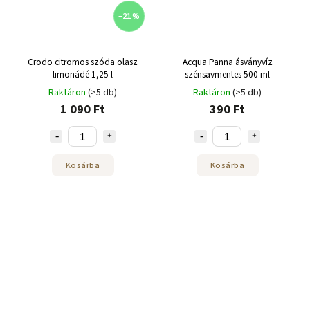
–21 %
Crodo citromos szóda olasz
Acqua Panna ásványvíz
limonádé 1,25 l
szénsavmentes 500 ml
Raktáron
(>5 db)
Raktáron
(>5 db)
1 090 Ft
390 Ft
Kosárba
Kosárba