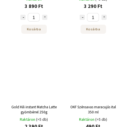
3 890 Ft
3 290 Ft
Kosárba
Kosárba
Gold Kili instant Matcha Latte
OKF Szénsavas maracujás ital
gyömbérrel 250g
350 ml
Raktáron
(>5 db)
Raktáron
(>5 db)
2 390 Ft
490 Ft