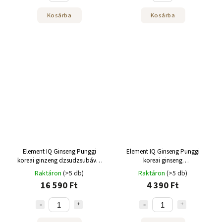
Kosárba
Kosárba
Element IQ Ginseng Punggi
Element IQ Ginseng Punggi
koreai ginzeng dzsudzsubával
koreai ginseng
300 g
zsidótövisbogyóval 20 x 3 g
Raktáron
(>5 db)
Raktáron
(>5 db)
16 590 Ft
4 390 Ft