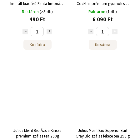
limitált kiadású Fanta limonádé
Cocktail prémium gyümölcsös
szőlőízzel 250 ml
szálas tea 250g
Raktáron
(>5 db)
Raktáron
(1 db)
490 Ft
6 090 Ft
Kosárba
Kosárba
Julius Meinl Bio Ázsia Kincse
Julius Meinl Bio Superior Earl
prémium szálas tea 250g
Gray Bio szálas fekete tea 250 g