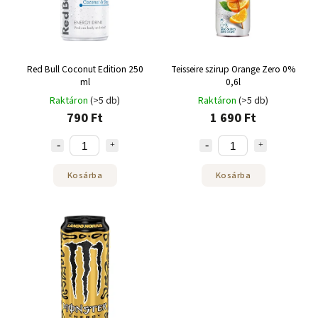
Red Bull Coconut Edition 250
Teisseire szirup Orange Zero 0%
ml
0,6l
Raktáron
(>5 db)
Raktáron
(>5 db)
790 Ft
1 690 Ft
Kosárba
Kosárba