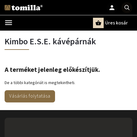
Üres kosár
Keresés
Kimbo E.S.E. kávépárnák
A terméket jelenleg előkészítjük.
De a többi kategóriát is megtekintheti.
Vásárlás folytatása