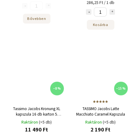
286,25 Ft / 1 db
Bővebben
Kosárba
–8 %
–15 %
Tassimo Jacobs Kronung XL
TASSIMO Jacobs Latte
kapszula 16 db karton 5
Macchiato Caramel Kapszula
csomag
Raktáron
(>5 db)
Raktáron
(>5 db)
11 490 Ft
2 190 Ft