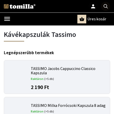
Üres kosár
Keresés
Kávékapszulák Tassimo
Legnépszerűbb termékek
TASSIMO Jacobs Cappuccino Classico
Kapszula
Raktáron
(>5 db)
2 190 Ft
TASSIMO Milka Forrócsoki Kapszula 8 adag
Raktáron
(>5 db)