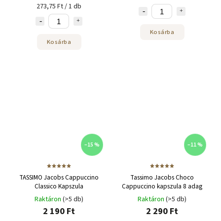
273,75 Ft / 1 db
Kosárba
Kosárba
–15 %
–11 %
TASSIMO Jacobs Cappuccino
Tassimo Jacobs Choco
Classico Kapszula
Cappuccino kapszula 8 adag
Raktáron
(>5 db)
Raktáron
(>5 db)
2 190 Ft
2 290 Ft