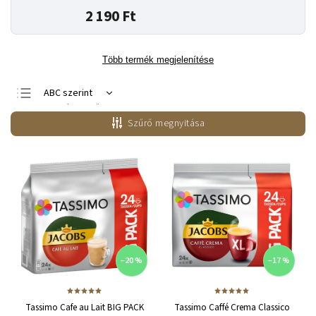
2 190 Ft
Több termék megjelenítése
ABC szerint
Legnépszerűbb
termékek
Szűrő megnyitása
Legolcsóbb elöl
Legdrágább
–20 %
–17 %
Tassimo Cafe au Lait BIG PACK
Tassimo Caffé Crema Classico