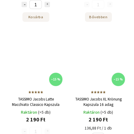
Kosárba
Bővebben
–15 %
–15 %
TASSIMO Jacobs Latte
TASSIMO Jacobs XL Krönung
Macchiato Classico Kapszula
Kapszula 16 adag
Raktáron
(>5 db)
Raktáron
(>5 db)
2 190 Ft
2 190 Ft
136,88 Ft / 1 db