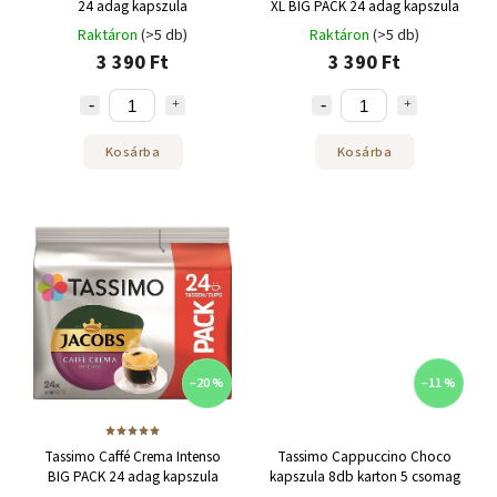
24 adag kapszula
XL BIG PACK 24 adag kapszula
Raktáron
(>5 db)
Raktáron
(>5 db)
3 390 Ft
3 390 Ft
Kosárba
Kosárba
–20 %
–11 %
Tassimo Caffé Crema Intenso
Tassimo Cappuccino Choco
BIG PACK 24 adag kapszula
kapszula 8db karton 5 csomag