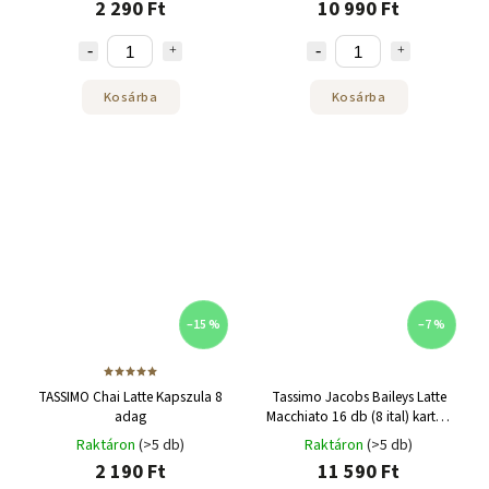
2 290 Ft
10 990 Ft
Kosárba
Kosárba
–15 %
–7 %
TASSIMO Chai Latte Kapszula 8
Tassimo Jacobs Baileys Latte
adag
Macchiato 16 db (8 ital) karton
5 csomag
Raktáron
(>5 db)
Raktáron
(>5 db)
2 190 Ft
11 590 Ft