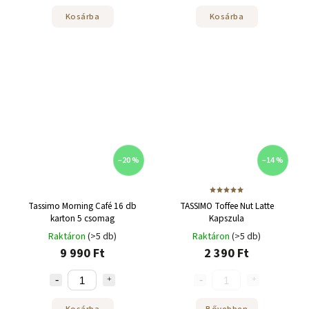
Kosárba
Kosárba
–20 %
–14 %
Tassimo Morning Café 16 db
TASSIMO Toffee Nut Latte
karton 5 csomag
Kapszula
Raktáron
(>5 db)
Raktáron
(>5 db)
9 990 Ft
2 390 Ft
Kosárba
Bővebben