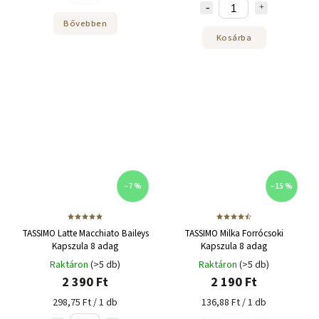
Bővebben
Kosárba
–7 %
–15 %
TASSIMO Latte Macchiato Baileys
TASSIMO Milka Forrócsoki
Kapszula 8 adag
Kapszula 8 adag
Raktáron
(>5 db)
Raktáron
(>5 db)
2 390 Ft
2 190 Ft
298,75 Ft / 1 db
136,88 Ft / 1 db