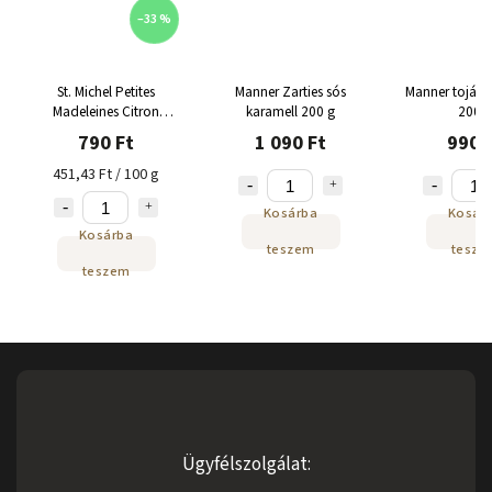
–33 %
St. Michel Petites
Manner Zarties sós
Manner tojáso
Madeleines Citron
karamell 200 g
200 g
desszert 175 g
790 Ft
1 090 Ft
990 
451,43 Ft / 100 g
Kosárba
Kosár
Kosárba
teszem
tesze
teszem
Ügyfélszolgálat: