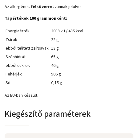
Az allergének
félkövérrel
vannak jelölve.
Tápértékek 100 grammonként:
Energiaérték
2038 kJ / 485 kcal
Zsírok
22 g
ebből telített zsírsavak
13 g
Szénhidrát
65 g
ebből cukrok
46 g
Fehérjék
506 g
Só
0,15 g
Az EU-ban készült.
Kiegészítő paraméterek