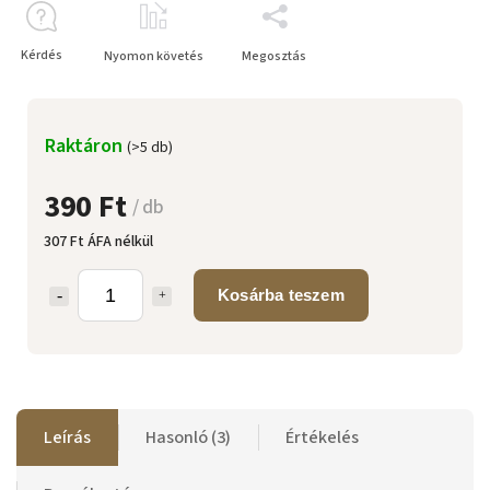
Kérdés
Nyomon követés
Megosztás
Raktáron
(>5 db)
390 Ft
/ db
307 Ft ÁFA nélkül
Kosárba teszem
Leírás
Hasonló (3)
Értékelés