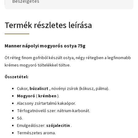
Beszélgetés
Termék részletes leírása
Manner nápolyi mogyorós ostya 75g
Öt réteg finom gofriból készült ostya, négy rétegben a legfinomabb
krémes mogyoró töltelékkel töltve.
Összetétel:
Cukor,
búzaliszt
, növényi zsírok (kókusz, pálma).
Mogyoró
(
krémben
).
Alacsony zsírtartalmú kakaópor.
Térfogatnövelő szer: nátrium-karbonát.
Só.
Emulgeálószer:
szójalecitin
.
Természetes aroma.