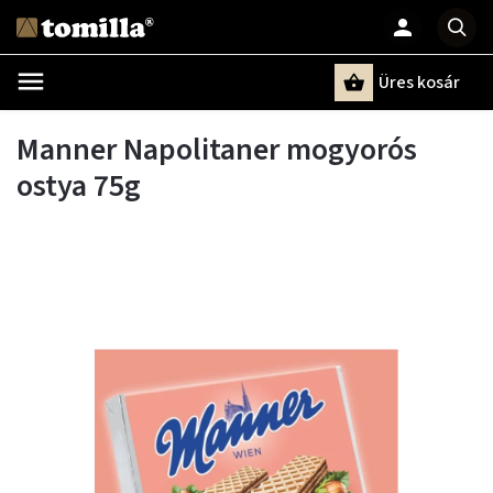
Üres kosár
Keresés
Manner Napolitaner mogyorós
ostya 75g