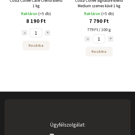
Costa Coffee Caffé Crema Blend
Costa Coffee Signature Blend
1 kg
Medium szemes kávé 1 kg
Raktáron
(>5 db)
Raktáron
(>5 db)
8 190 Ft
7 790 Ft
779 Ft / 100 g
Kosárba
Kosárba
Ügyfélszolgálat: