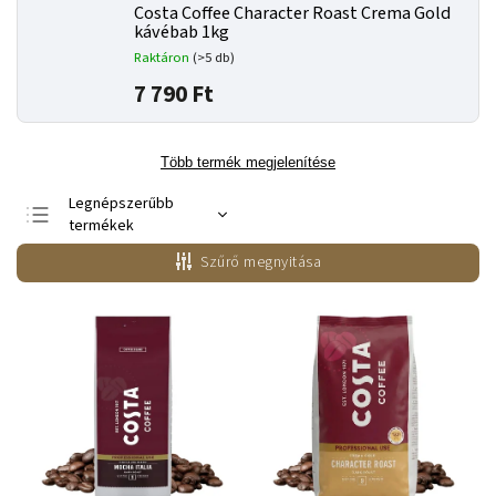
Costa Coffee Character Roast Crema Gold
kávébab 1kg
Raktáron
(>5 db)
7 790 Ft
Több termék megjelenítése
Legnépszerűbb
termékek
Legolcsóbb elöl
Szűrő megnyitása
Legdrágább
ABC szerint