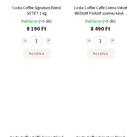
Costa Coffee Signature Blend
Costa Coffee Caffe Crema Velvet
SÖTÉT 1 kg
MEDIUM Pörkölt szemes kávé 1
kg
Raktáron
(>5 db)
Raktáron
(>5 db)
8 190 Ft
8 490 Ft
Kosárba
Kosárba