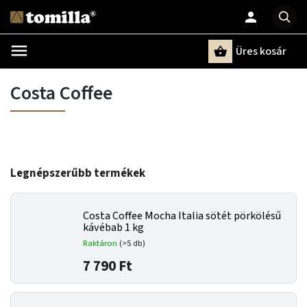
Üres kosár
Keresés
Costa Coffee
Legnépszerűbb termékek
Costa Coffee Mocha Italia sötét pörkölésű
kávébab 1 kg
Raktáron
(>5 db)
7 790 Ft