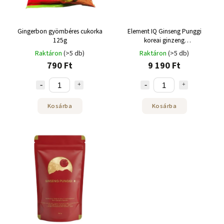
Gingerbon gyömbéres cukorka
Element IQ Ginseng Punggi
125g
koreai ginzeng
zsidótövisbogyóval 50 x 3 g
Raktáron
(>5 db)
Raktáron
(>5 db)
790 Ft
9 190 Ft
Kosárba
Kosárba