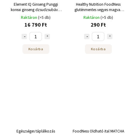
Element IQ Ginseng Punggi
Healthy Nutrition FoodNess
koreai ginseng dzsudzsubával
gluténmentes vegyes magvak
100 x 3 g
szelet 30g
Raktáron
(>5 db)
Raktáron
(>5 db)
16 790 Ft
290 Ft
Kosárba
Kosárba
Egészséges táplálkozás
FoodNess Oldható ital MATCHA