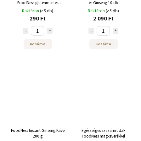
FoodNess gluténmentes
és Ginseng 10 db
szezámrúd szezámmag 30g
Raktáron
(>5 db)
Raktáron
(>5 db)
290 Ft
2 090 Ft
Kosárba
Kosárba
FoodNess Instant Ginseng Kávé
Egészséges szezámrudak
200 g
FoodNess magkeverékkel