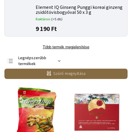
Element IQ Ginseng Punggi koreai ginzeng
zsidótövisbogyóval 50 x 3 g
Raktáron
(>5 db)
9 190 Ft
Több termék megjelenítése
Legnépszerűbb
termékek
Legolcsóbb elöl
Szűrő megnyitása
Legdrágább
ABC szerint