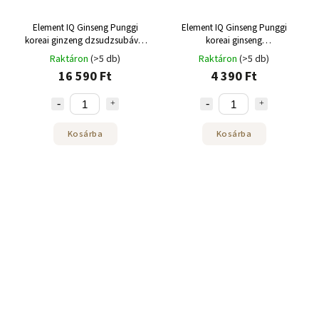
Element IQ Ginseng Punggi
Element IQ Ginseng Punggi
koreai ginzeng dzsudzsubával
koreai ginseng
300 g
zsidótövisbogyóval 20 x 3 g
Raktáron
(>5 db)
Raktáron
(>5 db)
16 590 Ft
4 390 Ft
Kosárba
Kosárba