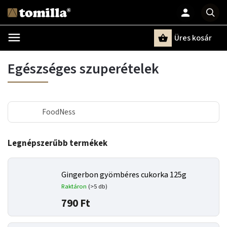
Üres kosár
Keresés
Egészséges szuperételek
FoodNess
Legnépszerűbb termékek
Gingerbon gyömbéres cukorka 125g
Raktáron
(>5 db)
790 Ft