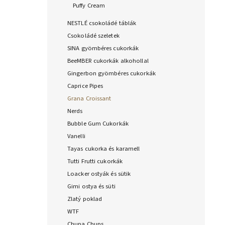
Puffy Cream
NESTLÉ csokoládé táblák
Csokoládé szeletek
SINA gyömbéres cukorkák
BeeMBER cukorkák alkohollal
Gingerbon gyömbéres cukorkák
Caprice Pipes
Grana Croissant
Nerds
Bubble Gum Cukorkák
Vanelli
Tayas cukorka és karamell
Tutti Frutti cukorkák
Loacker ostyák és sütik
Gimi ostya és süti
Zlatý poklad
WTF
Chupa Chups