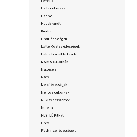
Ferrero
Halls cukorkák
Haribo
Hausbrandt
Kinder
Lindt édességek
Lotte Koalas édességek
Lotus Biscoff kekszek
M&M's cukorkák
Maltesers
Mars
Merci édességek
Mentos cukorkák
Milkiss desszertek
Nutella
NESTLÉ Kitkat
Oreo
Pischinger édességek