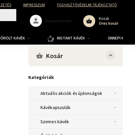
FIZETÉS
IMPRESSZUM
FOGYASZTÓVÉDELMI TÁJÉKOZTATÓ
Kosár
Bejelentkezés
Üres kosár
ŐRÖLT KÁVÉK
INSTANT KÁVÉK
ÜNNEPI KOLLE
Kosár
Kategóriák
Aktuális akciók és újdonságok
Kávékapszulák
Szemes kávék