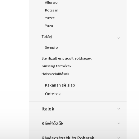
Allgroo
Kotsam
Yuzee
Yuzu
Tökfej
Sempio
Sterilizált és pácolt zöldségek
Ginseng termékek
Halspecialitások
Kakanan sè siap
Öntetek
Italok
Kávéfőzők
Kávéscsészék és Poharak