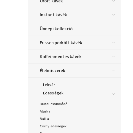
Őrölt kávék
Instant kávék
Ünnepi kollekció
Frissen pörkölt kávék
Koffeinmentes kávék
Élelmiszerek
Lekvár
Édességek
Dubai csokoládé
Alaska
Balila
Corny édességek