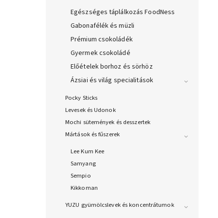
Egészséges táplálkozás FoodNess
Gabonafélék és müzli
Prémium csokoládék
Gyermek csokoládé
Előételek borhoz és sörhöz
Ázsiai és világ specialitások
Pocky Sticks
Levesek és Udonok
Mochi sütemények és desszertek
Mártások és fűszerek
Lee Kum Kee
Samyang
Sempio
Kikkoman
YUZU gyümölcslevek és koncentrátumok