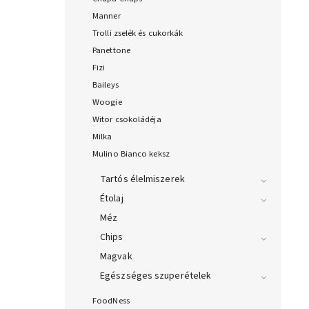
Manner
Trolli zselék és cukorkák
Panettone
Fizi
Baileys
Woogie
Witor csokoládéja
Milka
Mulino Bianco keksz
Tartós élelmiszerek
Étolaj
Méz
Chips
Magvak
Egészséges szuperételek
FoodNess