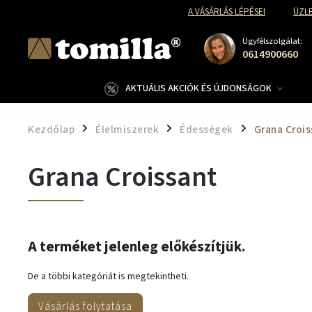
A VÁSÁRLÁS LÉPÉSEI
ÜZLE
Ügyfélszolgálat:
0614900660
AKTUÁLIS AKCIÓK ÉS ÚJDONSÁGOK
Kezdőlap
Élelmiszerek
Édességek
Grana Crois
/
/
/
Grana Croissant
A terméket jelenleg előkészítjük.
De a többi kategóriát is megtekintheti.
Vásárlás folytatása