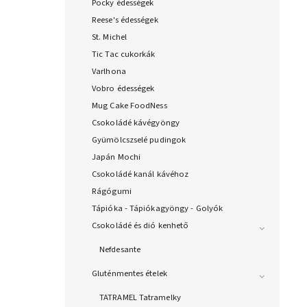
Pocky édességek
Reese's édességek
St. Michel
Tic Tac cukorkák
Varlhona
Vobro édességek
Mug Cake FoodNess
Csokoládé kávégyöngy
Gyümölcszselé pudingok
Japán Mochi
Csokoládé kanál kávéhoz
Rágógumi
Tápióka - Tápiókagyöngy - Golyók
Csokoládé és dió kenhető
Nefdesante
Gluténmentes ételek
TATRAMEL Tatramelky