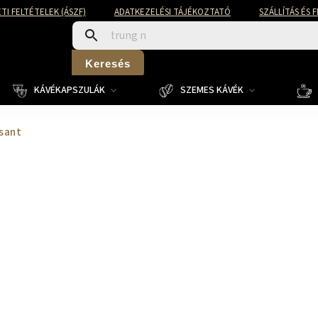
TI FELTÉTELEK (ÁSZF)
ADATKEZELÉSI TÁJÉKOZTATÓ
SZÁLLÍTÁS ÉS 
Keresés
KÁVÉKAPSZULÁK
SZEMES KÁVÉK
sant