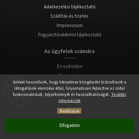
Adatkezelési tájékoztató
Szállítás és fizetés
Impresszum
Fogyasztóvédelmi tájékoztató
Az ügyfelek számára
Én számlám
Bejegyzés
Sütiket használunk, hogy kényelmes böngészést biztosítsunk a
Bejelentkezés
látogatások elemzése által, folyamatosan fejlesztve az oldal
funkcionalitását, teljesítményét és használhatóságát.
További
információk
Copyright 2026
tomilla.hu
. Minden jog fenntartva.
Beállítások
Elfogadom