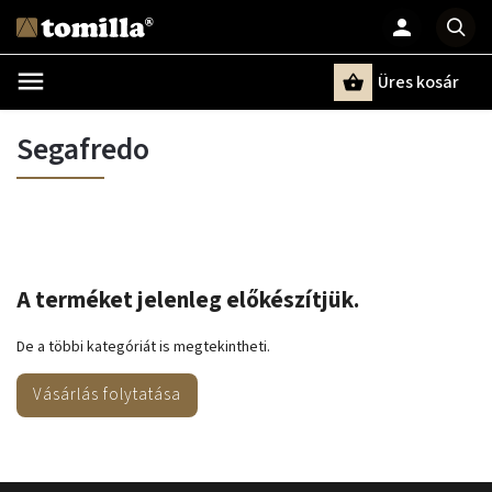
Üres kosár
Keresés
Segafredo
A terméket jelenleg előkészítjük.
De a többi kategóriát is megtekintheti.
Vásárlás folytatása