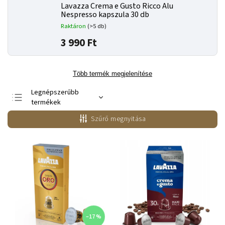
Lavazza Crema e Gusto Ricco Alu
Nespresso kapszula 30 db
Raktáron
(>5 db)
3 990 Ft
Több termék megjelenítése
Legnépszerűbb
termékek
Legolcsóbb elöl
Szűrő megnyitása
Legdrágább
ABC szerint
–17 %