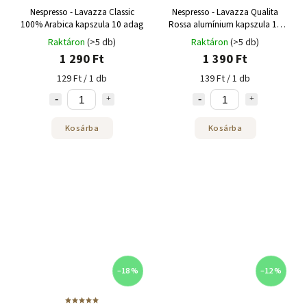
Nespresso - Lavazza Classic
Nespresso - Lavazza Qualita
100% Arabica kapszula 10 adag
Rossa alumínium kapszula 10
adag
Raktáron
(>5 db)
Raktáron
(>5 db)
1 290 Ft
1 390 Ft
129 Ft / 1 db
139 Ft / 1 db
Kosárba
Kosárba
–18 %
–12 %