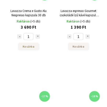
Lavazza Crema e Gusto Alu
Lavazza espresso Gourmet
Nespresso kapszula 30 db
csokoládé ízű kávé kapszula
Nespresso-hoz 10 db
Raktáron
(>5 db)
Raktáron
(>5 db)
3 690 Ft
1 390 Ft
Kosárba
Kosárba
–17 %
–18 %