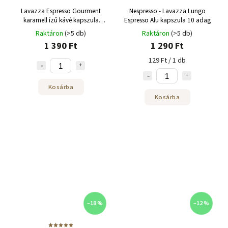
Lavazza Espresso Gourment
Nespresso - Lavazza Lungo
karamell ízű kávé kapszula
Espresso Alu kapszula 10 adag
Nespresso-hoz 10 db
Raktáron
(>5 db)
Raktáron
(>5 db)
1 390 Ft
1 290 Ft
129 Ft / 1 db
Kosárba
Kosárba
–18 %
–12 %