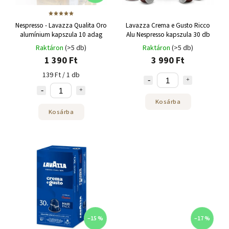
Nespresso - Lavazza Qualita Oro
Lavazza Crema e Gusto Ricco
alumínium kapszula 10 adag
Alu Nespresso kapszula 30 db
Raktáron
(>5 db)
Raktáron
(>5 db)
1 390 Ft
3 990 Ft
139 Ft / 1 db
Kosárba
Kosárba
–15 %
–17 %