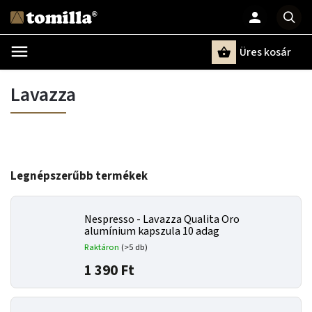
Üres kosár
Keresés
Lavazza
Legnépszerűbb termékek
Nespresso - Lavazza Qualita Oro
alumínium kapszula 10 adag
Raktáron
(>5 db)
1 390 Ft