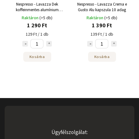
Nespresso - Lavazza Dek
Nespresso - Lavazza Crema e
koffeinmentes alumínium
Gusto Alu kapszula 10 adag
kapszula 10 adag
Raktáron
(>5 db)
Raktáron
(>5 db)
1 290 Ft
1 390 Ft
129 Ft / 1 db
139 Ft / 1 db
Kosárba
Kosárba
Ügyfélszolgálat: