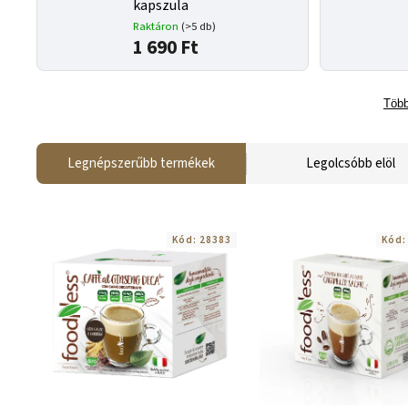
kapszula
Raktáron
(>5 db)
1 690 Ft
Több
Legnépszerűbb termékek
Legolcsóbb elöl
Kód:
28383
Kód