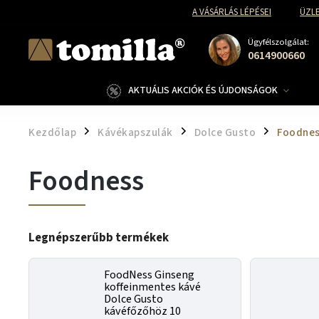
A VÁSÁRLÁS LÉPÉSEI
ÜZLE
Ügyfélszolgálat:
0614900660
AKTUÁLIS AKCIÓK ÉS ÚJDONSÁGOK
Kezdőlap
Kávékapszulák
Dolce Gusto
Foodne
/
/
/
Foodness
Legnépszerűbb termékek
FoodNess Ginseng
koffeinmentes kávé
Dolce Gusto
kávéfőzőhöz 10