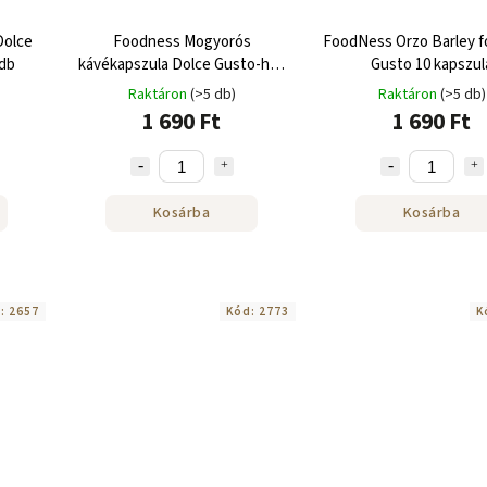
Dolce
Foodness Mogyorós
FoodNess Orzo Barley f
 db
kávékapszula Dolce Gusto-hoz
Gusto 10 kapszul
10 db
Raktáron
(>5 db)
Raktáron
(>5 db)
1 690 Ft
1 690 Ft
Kosárba
Kosárba
d:
2657
Kód:
2773
K