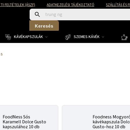
TI FELTÉTELEK (ÁSZF)
ADATKEZELÉSI TÁJÉKOZTATÓ
SZÁLLÍTÁS ÉS 
Keresés
KÁVÉKAPSZULÁK
SZEMES KÁVÉK
ss
FoodNess Sós
Foodness Mogyor
Karamell Dolce Gusto
kávékapszula Dolc
kapszulához 10 db
Gusto-hoz 10 db