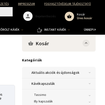
FIZETÉS
IMPRESSZUM
FOGYASZTÓVÉDELMI TÁJÉKOZTATÓ
Kosár
Bejelentkezés
Üres kosár
ŐRÖLT KÁVÉK
INSTANT KÁVÉK
ÜNNEPI KOLLE
Kosár
Kategóriák
Aktuális akciók és újdonságok
Kávékapszulák
ós
Tassimo
e
Illy kapszulák