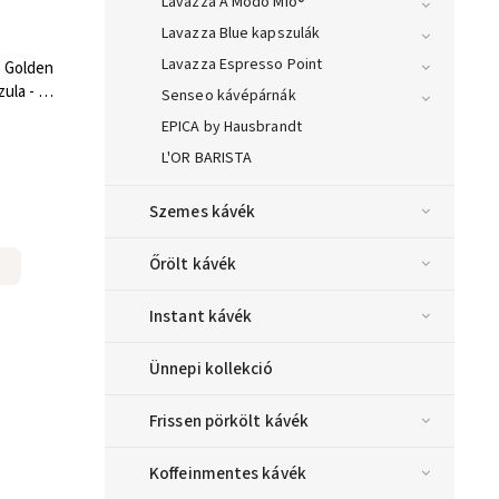
Lavazza A Modo Mio®
Lavazza Blue kapszulák
Lavazza Espresso Point
 Golden
ula - 10
Senseo kávépárnák
EPICA by Hausbrandt
L'OR BARISTA
Szemes kávék
Őrölt kávék
Instant kávék
Ünnepi kollekció
Frissen pörkölt kávék
Koffeinmentes kávék