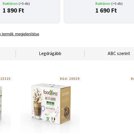
Raktáron
(>5 db)
Raktáron
(>5 db)
1 890 Ft
1 690 Ft
 termék megjelenítése
Legdrágább
ABC szerint
:
25325
Kód:
20029
K