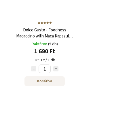
Dolce Gusto - Foodness
Macaccino with Maca Kapszula -
10 adag
Raktáron
(5 db)
1 690 Ft
169 Ft / 1 db
Kosárba