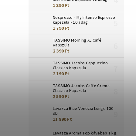
1 390 Ft
Nespresso - Illy Intenso Espresso
kapszula - 10 adag
1 790 Ft
TASSIMO Morning XL Café
Kapszula
2 390 Ft
TASSIMO Jacobs Cappuccino
Classico Kapszula
2 190 Ft
TASSIMO Jacobs Caffé Crema
Classico Kapszula
2 590 Ft
Lavazza Blue Venezia Lungo 100
db
11 890 Ft
Lavazza Aroma Top kávébab 1 kg