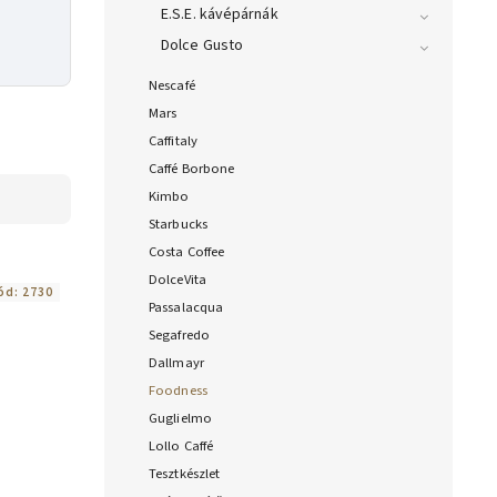
E.S.E. kávépárnák
Dolce Gusto
Nescafé
Mars
Caffitaly
Caffé Borbone
Kimbo
Starbucks
Costa Coffee
DolceVita
ód:
2730
Passalacqua
Segafredo
Dallmayr
Foodness
Guglielmo
Lollo Caffé
Tesztkészlet