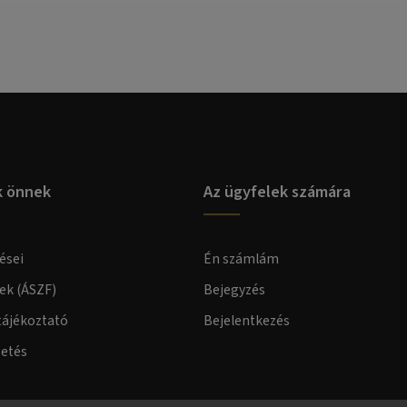
k önnek
Az ügyfelek számára
ései
Én számlám
lek (ÁSZF)
Bejegyzés
tájékoztató
Bejelentkezés
zetés