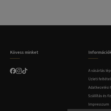
Kövess minket
Információ
A vásárlás lép
Üzleti feltéte
Adatkezelési 
Szállítás és fi
Impresszum