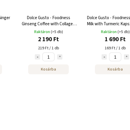
Ginger
Dolce Gusto - Foodness
Dolce Gusto - Foodness
Ginseng Coffee with Collagen
Milk with Turmeric Kapsz
Kapszula - 10 adag
adag
Raktáron
(>5 db)
Raktáron
(>5 db)
2 190 Ft
1 690 Ft
219 Ft / 1 db
169 Ft / 1 db
Kosárba
Kosárba