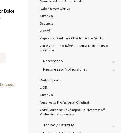
Nyári frissítő a Dolce Gusto
Italok gyerekeknek
or Dolce
Gimoka
a
Saquella
Zicaffè
Kapszula Drink me Chai to Dolce Gusto
Caffe Vergnano kávékapszula Dolce Gusto
számára
Nespresso
Nespresso Professional
Barbaro caffe
ód:
2691
L‘OR
Gimoka
Nespresso Profesional Original
Caffe Borbone kávékapszula Nespresso®
Professional számára
Tchibo / Caffitaly