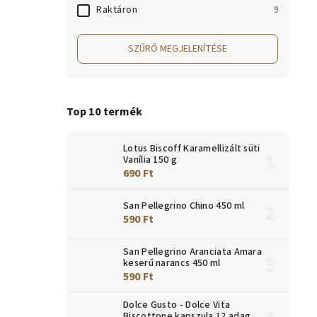
Raktáron
9
SZŰRŐ MEGJELENÍTÉSE
Top 10 termék
Lotus Biscoff Karamellizált süti
Vanília 150 g
690 Ft
San Pellegrino Chino 450 ml
590 Ft
San Pellegrino Aranciata Amara
keserű narancs 450 ml
590 Ft
Dolce Gusto - Dolce Vita
Biscottone kapszula 12 adag