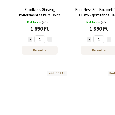
FoodNess Ginseng
FoodNess Sós Karamell 
koffeinmentes kávé Dolce
Gusto kapszulához 10
Gusto kávéfőzőhöz 10 kapszula
Raktáron
(>5 db)
Raktáron
(>5 db)
1 690 Ft
1 890 Ft
Kosárba
Kosárba
Kód:
12671
Kó