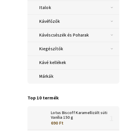
Italok
Kávéfőzők
Kávéscsészék és Poharak
Kiegészítők
Kávé kellékek
Márkák
Top 10 termék
Lotus Biscoff Karamellizált süti
Vanília 150 g
690 Ft