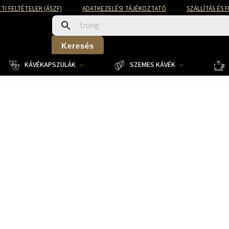
TI FELTÉTELEK (ÁSZF)
ADATKEZELÉSI TÁJÉKOZTATÓ
SZÁLLÍTÁS ÉS 
Keresés
KÁVÉKAPSZULÁK
SZEMES KÁVÉK