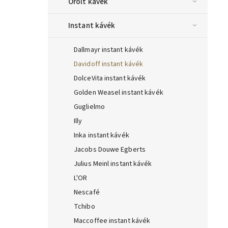
Őrölt kávék
Instant kávék
Dallmayr instant kávék
Davidoff instant kávék
DolceVita instant kávék
Golden Weasel instant kávék
Guglielmo
Illy
Inka instant kávék
Jacobs Douwe Egberts
Julius Meinl instant kávék
L'OR
Nescafé
Tchibo
Maccoffee instant kávék