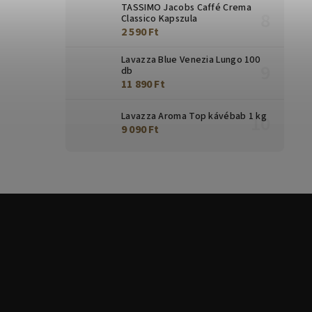
TASSIMO Jacobs Caffé Crema
Classico Kapszula
2 590 Ft
Lavazza Blue Venezia Lungo 100
db
11 890 Ft
Lavazza Aroma Top kávébab 1 kg
9 090 Ft