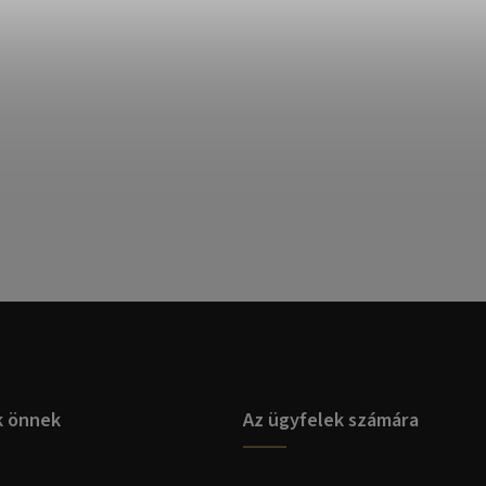
k önnek
Az ügyfelek számára