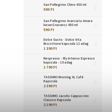
San Pellegrino Chino 450 ml
590 Ft
San Pellegrino Aranciata Amara
keserű narancs 450 ml
590 Ft
Dolce Gusto - Dolce Vita
Biscottone kapszula 12 adag
1 390 Ft
Nespresso - Illy Intenso Espresso
kapszula - 10 adag
1 790 Ft
TASSIMO Morning XL Café
Kapszula
2 390 Ft
TASSIMO Jacobs Cappuccino
Classico Kapszula
2 190 Ft