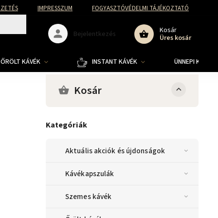
FIZETÉS
IMPRESSZUM
FOGYASZTÓVÉDELMI TÁJÉKOZTATÓ
Kosár
Bejelentkezés
Üres kosár
ŐRÖLT KÁVÉK
INSTANT KÁVÉK
ÜNNEPI KOLLE
Kosár
Kategóriák
Aktuális akciók és újdonságok
Kávékapszulák
Szemes kávék