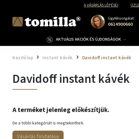
A VÁSÁRLÁS LÉPÉSEI
ÜZLE
Ügyfélszolgálat:
0614900660
AKTUÁLIS AKCIÓK ÉS ÚJDONSÁGOK
Kezdőlap
Instant kávék
Davidoff instant kávék
/
/
Davidoff instant kávék
A terméket jelenleg előkészítjük.
De a többi kategóriát is megtekintheti.
Vásárlás folytatása