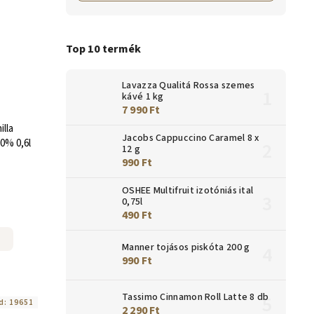
Top 10 termék
Lavazza Qualitá Rossa szemes
kávé 1 kg
7 990 Ft
illa
Jacobs Cappuccino Caramel 8 x
0% 0,6l
12 g
990 Ft
OSHEE Multifruit izotóniás ital
0,75l
490 Ft
Manner tojásos piskóta 200 g
990 Ft
Tassimo Cinnamon Roll Latte 8 db
d:
19651
2 290 Ft