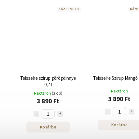
Kód:
19630
Kód
Teisseire szirup görögdinnye
Teisseire Szirup Mangó 0
0,7 l
Raktáron
Raktáron
(3 db)
3 890 Ft
3 890 Ft
Kosárba
Kosárba