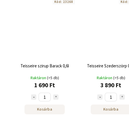
Kód:
23268
Kód
Teisseire szirup Barack 0,6l
Teisseire Szederszörp 0
Raktáron
(>5 db)
Raktáron
(>5 db)
1 690 Ft
3 890 Ft
Kosárba
Kosárba