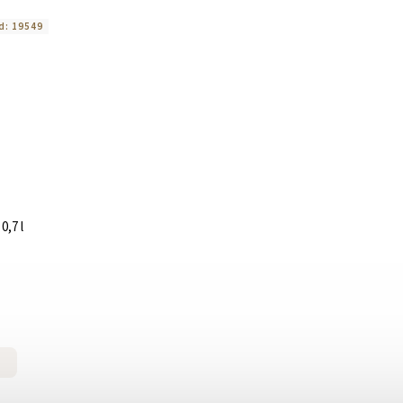
d:
19549
0,7 l