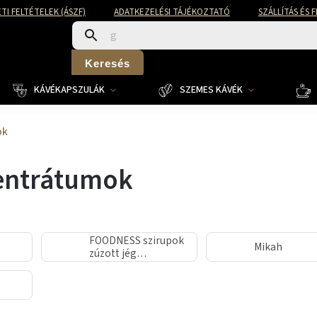
TI FELTÉTELEK (ÁSZF)
ADATKEZELÉSI TÁJÉKOZTATÓ
SZÁLLÍTÁS ÉS 
Keresés
KÁVÉKAPSZULÁK
SZEMES KÁVÉK
ok
entrátumok
FOODNESS szirupok
Mikah
zúzott jég
előállításához