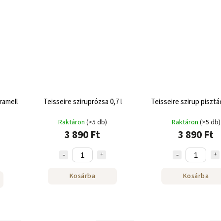
ramell
Teisseire sziruprózsa 0,7 l
Teisseire szirup pisztác
Raktáron
(>5 db)
Raktáron
(>5 db)
3 890 Ft
3 890 Ft
Kosárba
Kosárba