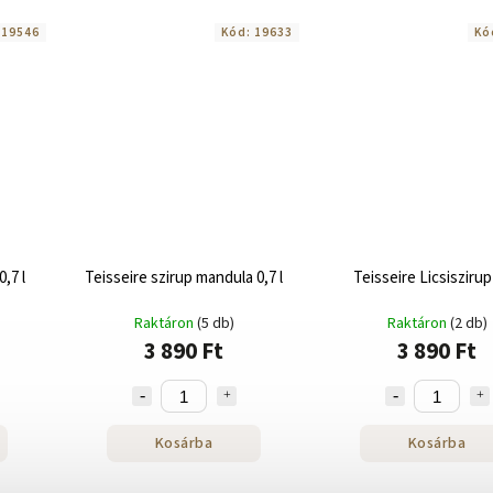
:
19546
Kód:
19633
Kó
,7 l
Teisseire szirup mandula 0,7 l
Teisseire Licsiszirup 
Raktáron
(5 db)
Raktáron
(2 db)
3 890 Ft
3 890 Ft
Kosárba
Kosárba