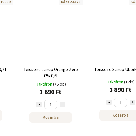
:
19639
Kód:
23379
Kó
,7 l
Teisseire szirup Orange Zero
Teisseire Szirup Uborka
0% 0,6l
Raktáron
(1 db)
Raktáron
(>5 db)
3 890 Ft
1 690 Ft
Kosárba
Kosárba