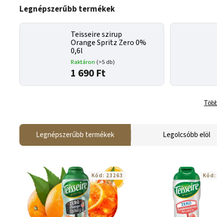
Legnépszerűbb termékek
Teisseire szirup
Orange Spritz Zero 0%
0,6l
Raktáron
(>5 db)
1 690 Ft
Több
Legnépszerűbb termékek
Legolcsóbb elöl
Kód:
23263
Kód