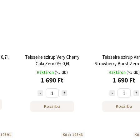
0,7 l
Teisseire szirup Very Cherry
Teisseire szirup Van
Cola Zero 0% 0,6l
Strawberry Burst Zero 
Raktáron
(>5 db)
Raktáron
(>5 db)
1 690 Ft
1 690 Ft
Kosárba
Kosárba
:
19591
Kód:
19543
Kó