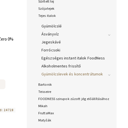
Sűrített tej
Szójatejek
Tejes italok
Gyümölcslé
Ásványvíz
 Zero 0%
Jegeskávé
Forrócsoki
Egészséges instant italok FoodNess
Alkoholmentes frissítő
Gyümölcslevek és koncentrátumok
Bartonik
Teisseire
FOODNESS szirupok zúzott jég előállításához
Mikah
d:
24728
FruttaMax
Matyšák