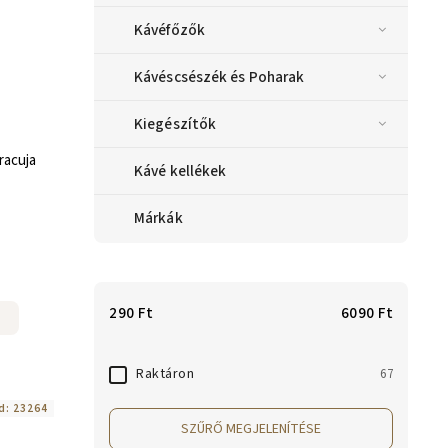
Kávéfőzők
Kávéscsészék és Poharak
Kiegészítők
racuja
Kávé kellékek
Márkák
290
Ft
6090
Ft
Raktáron
67
d:
23264
SZŰRŐ MEGJELENÍTÉSE