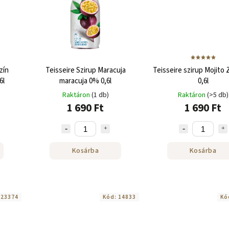
zín
Teisseire Szirup Maracuja
Teisseire szirup Mojito
6l
maracuja 0% 0,6l
0,6l
Raktáron
(1 db)
Raktáron
(>5 db)
1 690 Ft
1 690 Ft
Kosárba
Kosárba
:
23374
Kód:
14833
Kó