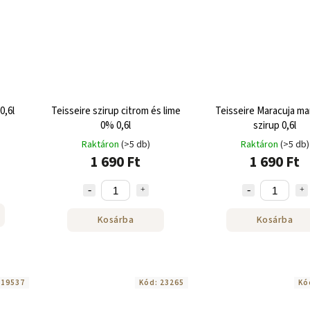
0,6l
Teisseire szirup citrom és lime
Teisseire Maracuja ma
0% 0,6l
szirup 0,6l
Raktáron
(>5 db)
Raktáron
(>5 db)
1 690 Ft
1 690 Ft
Kosárba
Kosárba
:
19537
Kód:
23265
Kó