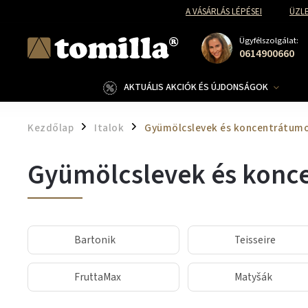
A VÁSÁRLÁS LÉPÉSEI
ÜZLE
Ügyfélszolgálat:
0614900660
AKTUÁLIS AKCIÓK ÉS ÚJDONSÁGOK
Kezdőlap
Italok
Gyümölcslevek és koncentrátum
/
/
Gyümölcslevek és konc
Bartonik
Teisseire
FruttaMax
Matyšák