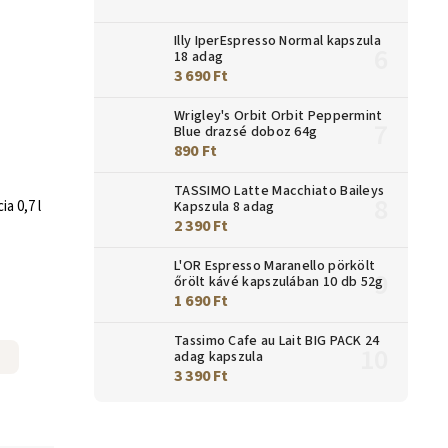
Illy IperEspresso Normal kapszula
18 adag
3 690 Ft
Wrigley's Orbit Orbit Peppermint
Blue drazsé doboz 64g
890 Ft
TASSIMO Latte Macchiato Baileys
ia 0,7 l
Kapszula 8 adag
2 390 Ft
L'OR Espresso Maranello pörkölt
őrölt kávé kapszulában 10 db 52g
1 690 Ft
Tassimo Cafe au Lait BIG PACK 24
adag kapszula
3 390 Ft