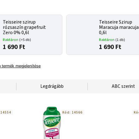
Teisseire szirup
Teisseire Szirup
rózsaszín grapefruit
Maracuja maracuj
Zero 0% 0,6l
0,6l
Raktáron
(>5 db)
Raktáron
(1 db)
1 690 Ft
1 690 Ft
 termék megjelenítése
Legdrágább
ABC szerint
:
14554
Kód:
14566
Kó