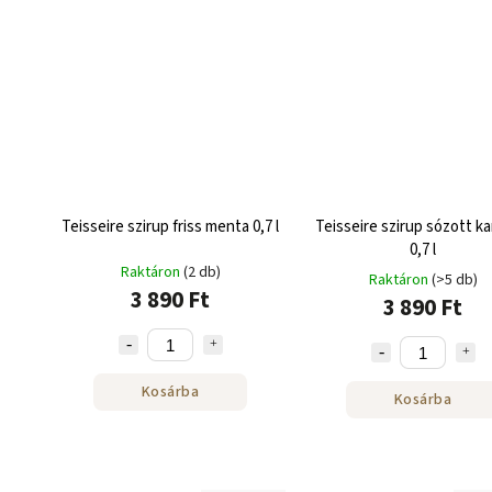
Teisseire szirup friss menta 0,7 l
Teisseire szirup sózott ka
0,7 l
Raktáron
(2 db)
Raktáron
(>5 db)
3 890 Ft
3 890 Ft
Kosárba
Kosárba