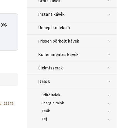
Őrölt kávék
Instant kávék
a 0%
Ünnepi kollekció
Frissen pörkölt kávék
Koffeinmentes kávék
Élelmiszerek
Italok
Üdítőitalok
Energiaitalok
d:
23371
Teák
Tej