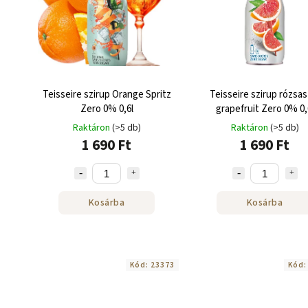
Teisseire szirup Orange Spritz
Teisseire szirup rózsas
Zero 0% 0,6l
grapefruit Zero 0% 0,
Raktáron
(>5 db)
Raktáron
(>5 db)
1 690 Ft
1 690 Ft
Kosárba
Kosárba
Kód:
23373
Kód