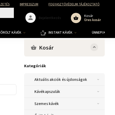
FIZETÉS
IMPRESSZUM
FOGYASZTÓVÉDELMI TÁJÉKOZTATÓ
Kosár
Bejelentkezés
Üres kosár
ŐRÖLT KÁVÉK
INSTANT KÁVÉK
ÜNNEPI KOLLE
Kosár
Kategóriák
Aktuális akciók és újdonságok
Kávékapszulák
Szemes kávék