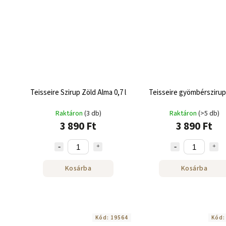
Teisseire Szirup Zöld Alma 0,7 l
Teisseire gyömbérszirup 
Raktáron
(3 db)
Raktáron
(>5 db)
3 890 Ft
3 890 Ft
Kosárba
Kosárba
Kód:
19564
Kód