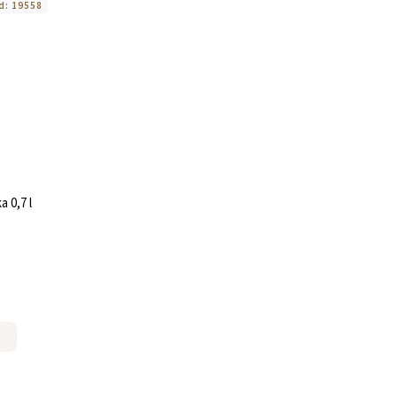
d:
19558
 0,7 l