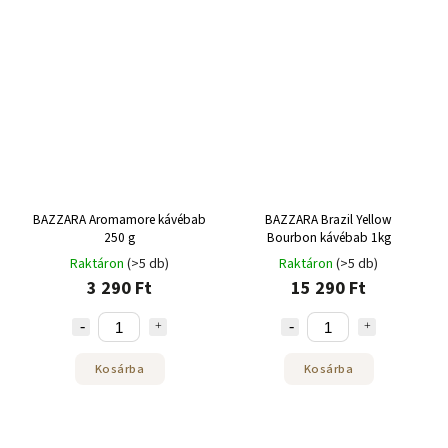
BAZZARA Aromamore kávébab
BAZZARA Brazil Yellow
250 g
Bourbon kávébab 1kg
Raktáron
(>5 db)
Raktáron
(>5 db)
3 290 Ft
15 290 Ft
Kosárba
Kosárba