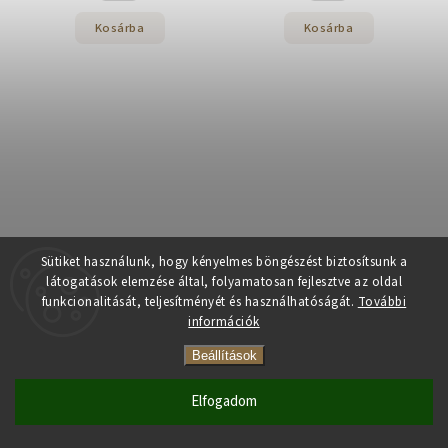
Kosárba
Kosárba
Sütiket használunk, hogy kényelmes böngészést biztosítsunk a
látogatások elemzése által, folyamatosan fejlesztve az oldal
funkcionalitását, teljesítményét és használhatóságát.
Caffe Costadoro Settanta
Caffe Costadoro Super kávébab
További
szemes kávé 1000g
1 kg
információk
Raktáron
(>5 db)
Raktáron
(>5 db)
Beállítások
10 490 Ft
14 390 Ft
Elfogadom