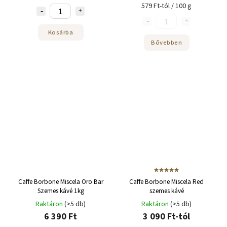
579 Ft-tól / 100 g
Kosárba
Bővebben
Caffe Borbone Miscela Oro Bar
Caffe Borbone Miscela Red
Szemes kávé 1kg
szemes kávé
Raktáron
(>5 db)
Raktáron
(>5 db)
6 390 Ft
3 090 Ft-tól