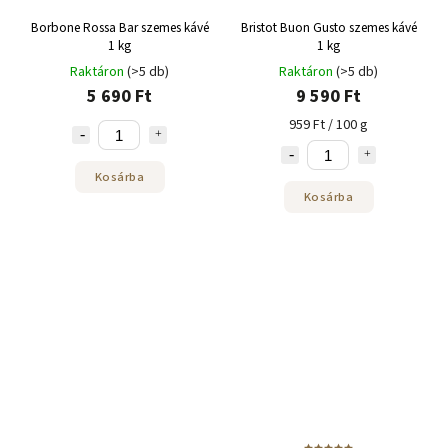
Borbone Rossa Bar szemes kávé
Bristot Buon Gusto szemes kávé
1 kg
1 kg
Raktáron
(>5 db)
Raktáron
(>5 db)
5 690 Ft
9 590 Ft
959 Ft / 100 g
Kosárba
Kosárba