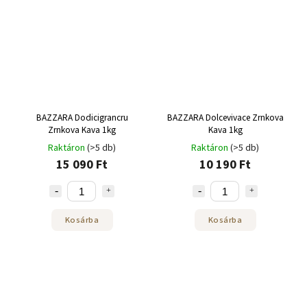
BAZZARA Dodicigrancru
BAZZARA Dolcevivace Zrnkova
Zrnkova Kava 1kg
Kava 1kg
Raktáron
(>5 db)
Raktáron
(>5 db)
15 090 Ft
10 190 Ft
Kosárba
Kosárba