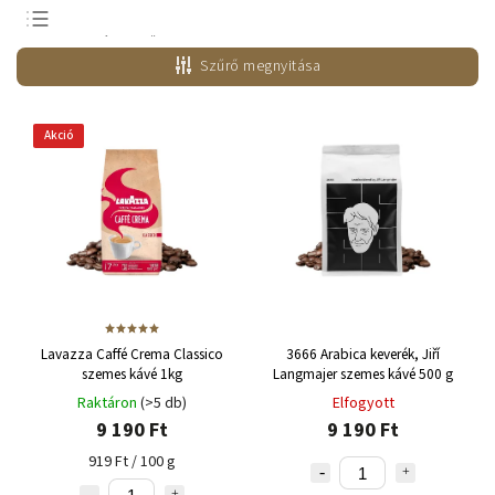
Legnépszerűbb
termékek
Szűrő megnyitása
Legolcsóbb elöl
Legdrágább
Akció
ABC szerint
Lavazza Caffé Crema Classico
3666 Arabica keverék, Jiří
szemes kávé 1kg
Langmajer szemes kávé 500 g
Raktáron
(>5 db)
Elfogyott
9 190 Ft
9 190 Ft
919 Ft / 100 g