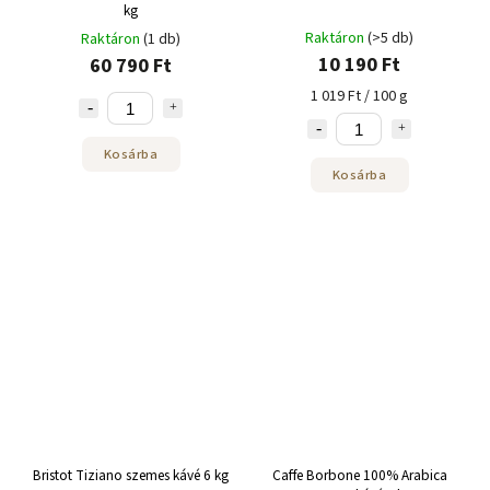
kg
Raktáron
(>5 db)
Raktáron
(1 db)
10 190 Ft
60 790 Ft
1 019 Ft / 100 g
Kosárba
Kosárba
Bristot Tiziano szemes kávé 6 kg
Caffe Borbone 100% Arabica