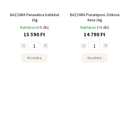
BAZZARA Panasiatica babkávé
BAZZARA Piacerepuro Zrnkova
1kg
Kava 1kg
Raktáron
(>5 db)
Raktáron
(>5 db)
15 590 Ft
14 790 Ft
Kosárba
Kosárba