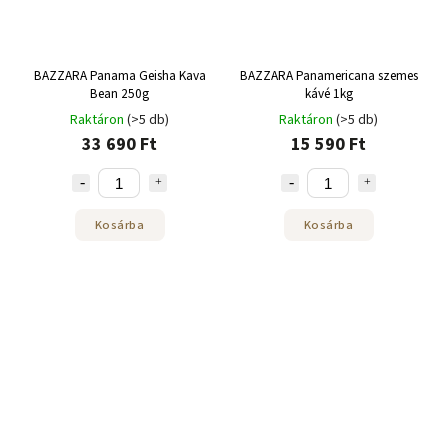
BAZZARA Panama Geisha Kava
BAZZARA Panamericana szemes
Bean 250g
kávé 1kg
Raktáron
(>5 db)
Raktáron
(>5 db)
33 690 Ft
15 590 Ft
Kosárba
Kosárba