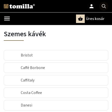
Üres kosár
Keresés
Szemes kávék
Bristot
Caffé Borbone
Caffitaly
Costa Coffee
Danesi