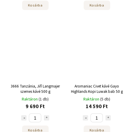
Kosárba
Kosárba
3666 Tanzánia, Jiří Langmajer
Aromaniac Civet kávé Gayo
szemes kávé 500 g
Highlands Kopi Luwak bab 50 g
Raktáron
(1 db)
Raktáron
(5 db)
9 690 Ft
14 590 Ft
Kosárba
Kosárba