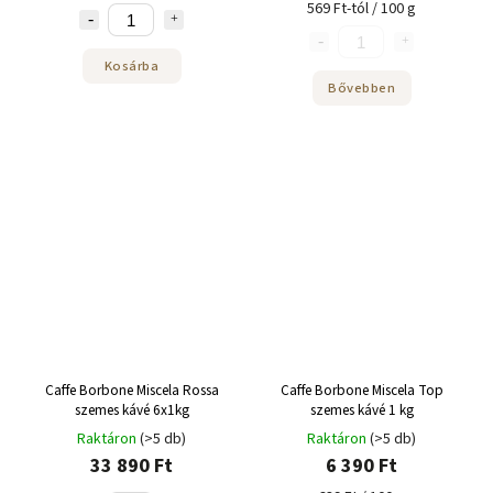
569 Ft-tól / 100 g
Kosárba
Bővebben
Caffe Borbone Miscela Rossa
Caffe Borbone Miscela Top
szemes kávé 6x1kg
szemes kávé 1 kg
Raktáron
(>5 db)
Raktáron
(>5 db)
33 890 Ft
6 390 Ft