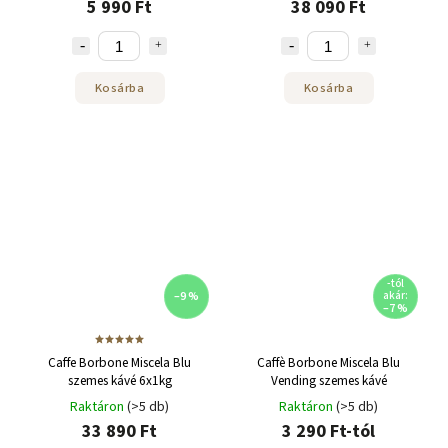
5 990 Ft
38 090 Ft
Kosárba
Kosárba
-tól
–9 %
akár:
–7 %
Caffe Borbone Miscela Blu
Caffè Borbone Miscela Blu
szemes kávé 6x1kg
Vending szemes kávé
Raktáron
(>5 db)
Raktáron
(>5 db)
33 890 Ft
3 290 Ft-tól