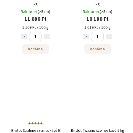
kg
kg
Raktáron
(>5 db)
Raktáron
(>5 db)
11 090 Ft
10 190 Ft
1 109 Ft / 100 g
1 019 Ft / 100 g
Kosárba
Kosárba
Bristot Sublime szemes kávé 6
Bristot Tiziano szemes kávé 1 kg