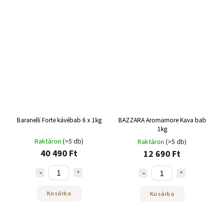
Baranelli Forte kávébab 6 x 1kg
BAZZARA Aromamore Kava bab
1kg
Raktáron
(>5 db)
Raktáron
(>5 db)
40 490 Ft
12 690 Ft
Kosárba
Kosárba