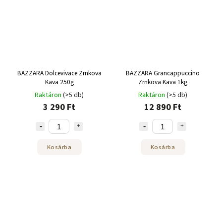
BAZZARA Dolcevivace Zrnkova
BAZZARA Grancappuccino
Kava 250g
Zrnkova Kava 1kg
Raktáron
(>5 db)
Raktáron
(>5 db)
3 290 Ft
12 890 Ft
Kosárba
Kosárba