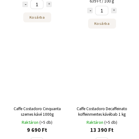
639 Ft / 100 g
Kosárba
Kosárba
Caffe Costadoro Cinquanta
Caffe Costadoro Decaffeinato
szemes kávé 1000g
koffeinmentes kávébab 1 kg
Raktáron
(>5 db)
Raktáron
(>5 db)
9 690 Ft
13 390 Ft