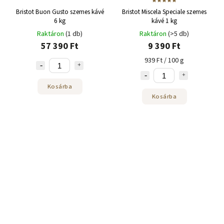
Bristot Buon Gusto szemes kávé
Bristot Miscela Speciale szemes
6 kg
kávé 1 kg
Raktáron
(1 db)
Raktáron
(>5 db)
57 390 Ft
9 390 Ft
939 Ft / 100 g
Kosárba
Kosárba