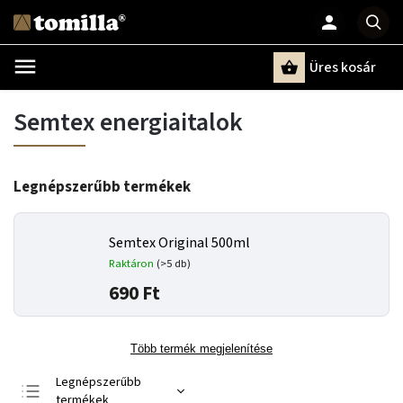
Üres kosár
Keresés
Semtex energiaitalok
Legnépszerűbb termékek
Semtex Original 500ml
Raktáron
(>5 db)
690 Ft
Több termék megjelenítése
Legnépszerűbb
termékek