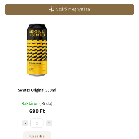
Legolcsóbb elöl
Szűrő megnyitása
Legdrágább
ABC szerint
Semtex Original 500ml
Raktáron
(>5 db)
690 Ft
Kosárba