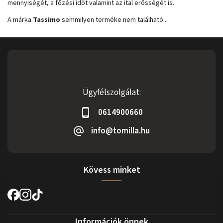
mennyiségét, a főzési időt valamint az ital erősségét is.
A márka
Tassimo
semmilyen terméke nem található...
Ügyfélszolgálat:
0614900660
info@tomilla.hu
Kövess minket
Információk önnek