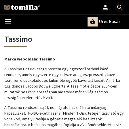
Üres kosár
Keresés
Tassimo
Márka weboldala:
Tassimo
A Tassimo Hot Beverage System egy egyszerű otthoni kávé
rendszer, amely egyszerre egy csésze adag eszpresszót, kávét,
teát, forró csokoládét és különféle egyéb kávéitalt készít. A márka
tulajdonosa Jacobs Douwe Egberts. A Tassimót először 2004-ben
mutatták be Franciaországban mostanra már a világ számos
országában elérhetővé vált.
A Tassimo rendszer saját, nem újrafelhasználható műanyag
kapszulákat, T-DISC-eket használ. Minden T-Disc tetején található egy
vonalkód, amely utasítja a gépet a megfelelő beállítások
használatára. A beállítás magában foglalja a víz hőmérsékletét, a víz