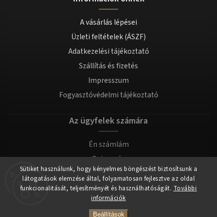
A vásárlás lépései
Üzleti feltételek (ÁSZF)
Adatkezelési tájékoztató
Szállítás és fizetés
Impresszum
Fogyasztóvédelmi tájékoztató
Az ügyfelek számára
Én számlám
Bejegyzés
Sütiket használunk, hogy kényelmes böngészést biztosítsunk a
Bejelentkezés
látogatások elemzése által, folyamatosan fejlesztve az oldal
funkcionalitását, teljesítményét és használhatóságát.
További
információk
Copyright 2026
tomilla.hu
. Minden jog fenntartva.
Beállítások