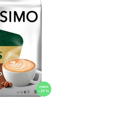
2 590 Ft
–15 %