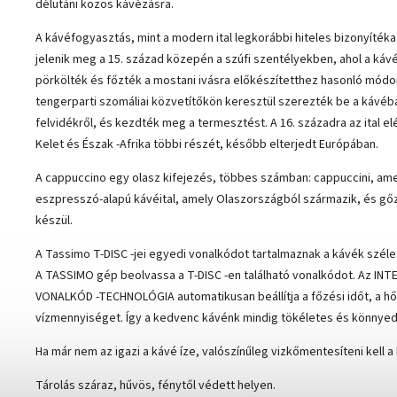
délutáni közös kávézásra.
A kávéfogyasztás, mint a modern ital legkorábbi hiteles bizonyíté
jelenik meg a 15. század közepén a szúfi szentélyekben, ahol a ká
pörkölték és főzték a mostani ivásra előkészítetthez hasonló módo
tengerparti szomáliai közvetítőkön keresztül szerezték be a kávéba
felvidékről, és kezdték meg a termesztést. A 16. századra az ital elé
Kelet és Észak -Afrika többi részét, később elterjedt Európában.
A cappuccino egy olasz kifejezés, többes számban: cappuccini, am
eszpresszó-alapú kávéital, amely Olaszországból származik, és gőz
készül.
A Tassimo T-DISC -jei egyedi vonalkódot tartalmaznak a kávék szél
A TASSIMO gép beolvassa a T-DISC -en található vonalkódot. Az IN
VONALKÓD -TECHNOLÓGIA automatikusan beállítja a főzési időt, a h
vízmennyiséget. Így a kedvenc kávénk mindig tökéletes és könnyed
Ha már nem az igazi a kávé íze, valószínűleg vizkőmentesíteni kell a
Tárolás száraz, hűvös, fénytől védett helyen.