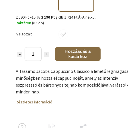
2 590 Ft
–15 %
2 190 Ft
/ db
1 724 Ft ÁFA nélkül
Raktáron
(>5 db)
Változat
Hozzáadás a
kosárhoz
A Tassimo Jacobs Cappuccino Classico a lehető legmagas
minőségben hozza el cappucinoját, amely az intenzív
eszpresszó és bársonyos tejhab kompozíciójával varázsol 
minden nap.
Részletes információ