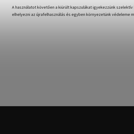
A használatot követően a kiürült kapszulákat igyekezzünk szelektív
elhelyezni az újrafelhasználás és egyben környezetünk védeleme mi