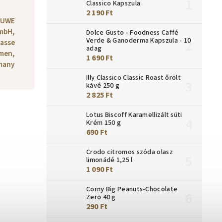
Classico Kapszula
2 190 Ft
OUWE
mbH,
Dolce Gusto - Foodness Caffé
Verde & Ganoderma Kapszula - 10
asse
adag
emen,
1 690 Ft
many
Illy Classico Classic Roast őrölt
kávé 250 g
2 825 Ft
Lotus Biscoff Karamellizált süti
Krém 150 g
690 Ft
Crodo citromos szóda olasz
limonádé 1,25 l
1 090 Ft
Corny Big Peanuts-Chocolate
Zero 40 g
290 Ft