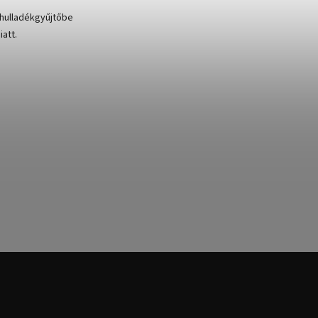
 hulladékgyűjtőbe
att.