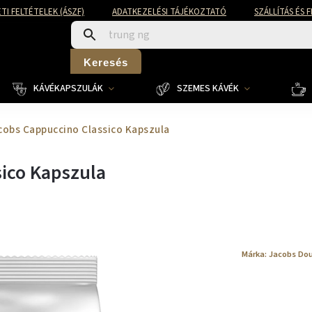
TI FELTÉTELEK (ÁSZF)
ADATKEZELÉSI TÁJÉKOZTATÓ
SZÁLLÍTÁS ÉS 
Keresés
KÁVÉKAPSZULÁK
SZEMES KÁVÉK
obs Cappuccino Classico Kapszula
ico Kapszula
Márka:
Jacobs Do