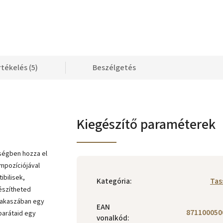
rtékelés (5)
Beszélgetés
Kiegészítő paraméterek
ségben hozza el
mpozíciójával
ibilisek,
Kategória
:
Tas
észítheted
zakaszában egy
EAN
871100050
barátaid egy
vonalkód
: