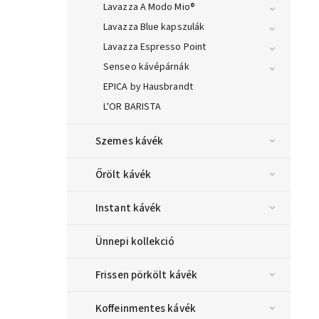
Lavazza A Modo Mio®
Lavazza Blue kapszulák
Lavazza Espresso Point
Senseo kávépárnák
EPICA by Hausbrandt
L'OR BARISTA
Szemes kávék
Őrölt kávék
Instant kávék
Ünnepi kollekció
Frissen pörkölt kávék
Koffeinmentes kávék