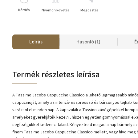
Kérdés
Nyomon követés
Megosztás
Leírás
Hasonló (1)
É
Termék részletes leírása
A Tassimo Jacobs Cappuccino Classico a lehető legmagasabb minő
cappucinoját, amely az intenzív eszpresszó és bársonyos tejhab ko
varázsol el minden nap. A kapszulák a Tassino kávégépekkel kompat
amelyeket gyerekjáték kezelni, hiszen egyetlen gomnyomással elk
segítségükkel kedvenc italaid. Kényeztesd magad a nap bármely s
finom Tassimo Jacobs Cappuccino Classico mellett, vagy hívd meg 