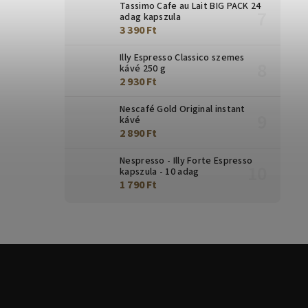
Tassimo Cafe au Lait BIG PACK 24
adag kapszula
3 390 Ft
Illy Espresso Classico szemes
kávé 250 g
2 930 Ft
Nescafé Gold Original instant
kávé
2 890 Ft
Nespresso - Illy Forte Espresso
kapszula - 10 adag
1 790 Ft