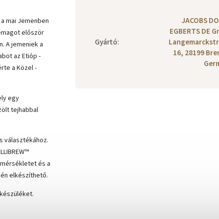
JACOBS D
ka a mai Jemenben
EGBERTS DE G
vémagot először
Gyártó
:
Langemarckstr
n. A jemeniek a
16, 28199 Br
bot az Etióp -
Ger
rte a Közel -
ely egy
ölt tejhabbal
es választékához.
TELLIBREW™
őmérsékletet és a
én elkészíthető.
 készüléket.