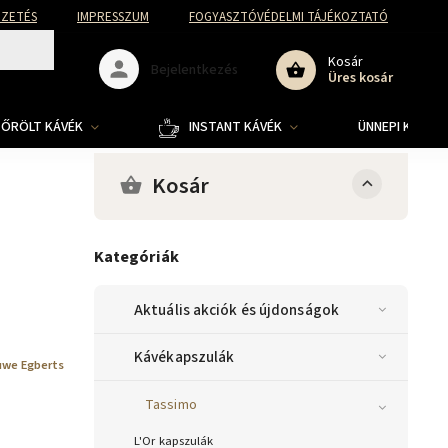
FIZETÉS
IMPRESSZUM
FOGYASZTÓVÉDELMI TÁJÉKOZTATÓ
Kosár
Bejelentkezés
Üres kosár
ŐRÖLT KÁVÉK
INSTANT KÁVÉK
ÜNNEPI KOLLE
Kosár
Kategóriák
Aktuális akciók és újdonságok
Kávékapszulák
uwe Egberts
Tassimo
L'Or kapszulák