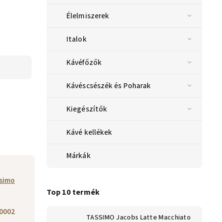
Élelmiszerek
Italok
Kávéfőzők
Kávéscsészék és Poharak
Kiegészítők
Kávé kellékek
Márkák
simo
Top 10 termék
0002
TASSIMO Jacobs Latte Macchiato