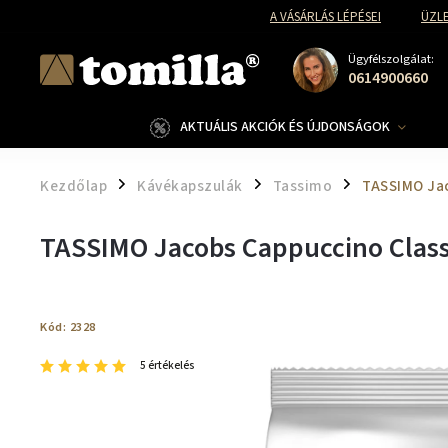
A VÁSÁRLÁS LÉPÉSEI
ÜZLE
Ügyfélszolgálat:
0614900660
AKTUÁLIS AKCIÓK ÉS ÚJDONSÁGOK
Kezdőlap
Kávékapszulák
Tassimo
TASSIMO Jac
/
/
/
TASSIMO Jacobs Cappuccino Class
Kód:
2328
5 értékelés