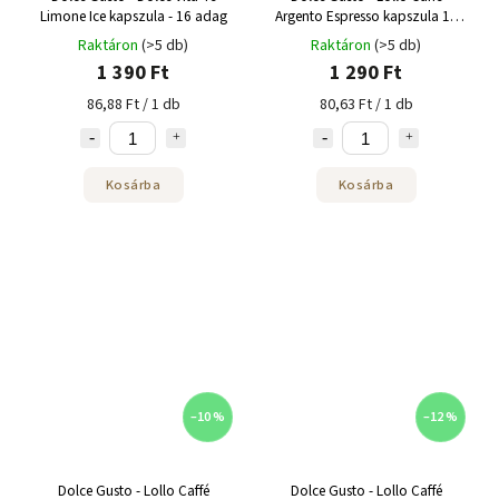
Limone Ice kapszula - 16 adag
Argento Espresso kapszula 16
adag
Raktáron
(>5 db)
Raktáron
(>5 db)
1 390 Ft
1 290 Ft
86,88 Ft / 1 db
80,63 Ft / 1 db
Kosárba
Kosárba
–10 %
–12 %
Dolce Gusto - Lollo Caffé
Dolce Gusto - Lollo Caffé