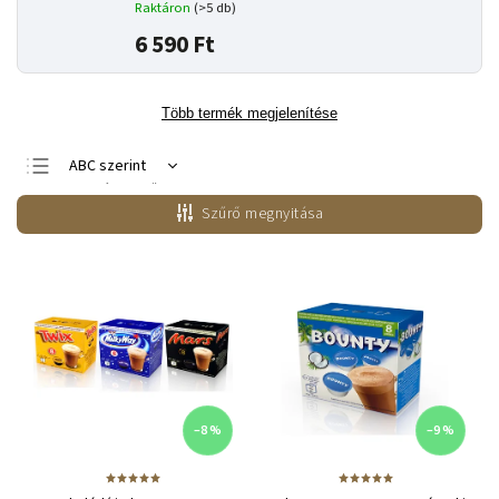
Raktáron
(>5 db)
6 590 Ft
Több termék megjelenítése
ABC szerint
Legnépszerűbb
termékek
Szűrő megnyitása
Legolcsóbb elöl
Legdrágább
–8 %
–9 %