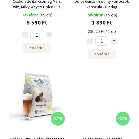
Csokoládé ital csomag Mars,
Dolce Gusto - Bounty Forrócsoki
Twix, Milky Way to Dolce Gusto
kapszula - 8 adag
24 kapszula
Raktáron
(>5 db)
Raktáron
(>5 db)
5 590 Ft
1 890 Ft
236,25 Ft / 1 db
Kosárba
Kosárba
–17 %
–17 %