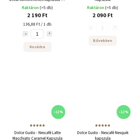
adag
Raktáron
(>5 db)
Raktáron
(>5 db)
2 190 Ft
2 090 Ft
136,88 Ft / 1 db
Bővebben
Kosárba
–12 %
–12 %
Dolce Gusto - Nescafé Latte
Dolce Gusto - Nescafé Nesquik
Macchiato Caramel Kapszula
kapszula