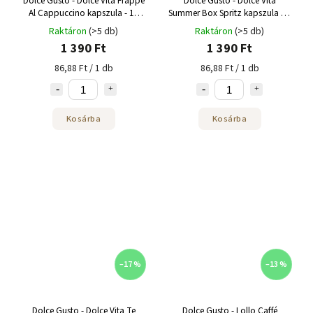
Dolce Gusto - Dolce Vita Frappe
Dolce Gusto - Dolce Vita
Al Cappuccino kapszula - 16
Summer Box Spritz kapszula 16
adag
adag
Raktáron
(>5 db)
Raktáron
(>5 db)
1 390 Ft
1 390 Ft
86,88 Ft / 1 db
86,88 Ft / 1 db
Kosárba
Kosárba
–17 %
–13 %
Dolce Gusto - Dolce Vita Te
Dolce Gusto - Lollo Caffé