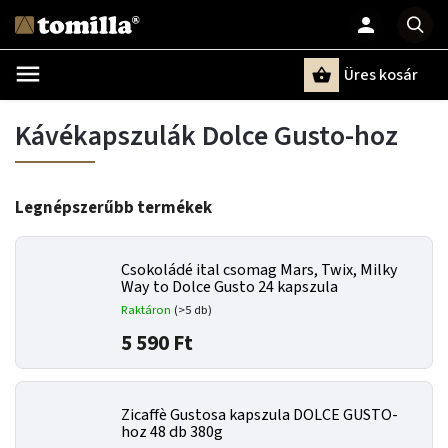
Üres kosár
Keresés
Kávékapszulák Dolce Gusto-hoz
Legnépszerűbb termékek
Csokoládé ital csomag Mars, Twix, Milky
Way to Dolce Gusto 24 kapszula
Raktáron
(>5 db)
5 590 Ft
Zicaffè Gustosa kapszula DOLCE GUSTO-
hoz 48 db 380g