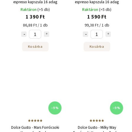
espresso kapszula 16 adag
espresso kapszula 16 adag
Raktáron
(>5 db)
Raktáron
(>5 db)
1 390 Ft
1 590 Ft
86,88 Ft / 1 db
99,38 Ft / 1 db
Kosárba
Kosárba
–9 %
–9 %
Dolce Gusto - Mars Forrócsoki
Dolce Gusto - Milky Way