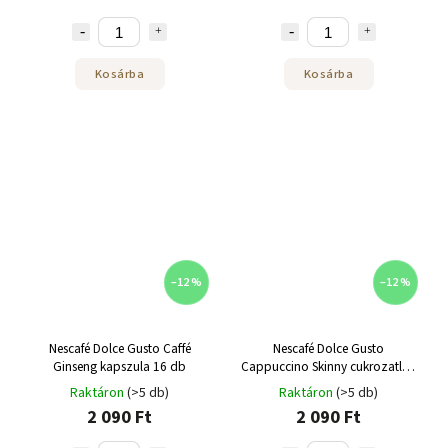
Kosárba
Kosárba
–12 %
–12 %
Nescafé Dolce Gusto Caffé
Nescafé Dolce Gusto
Ginseng kapszula 16 db
Cappuccino Skinny cukrozatlan
16 db
Raktáron
(>5 db)
Raktáron
(>5 db)
2 090 Ft
2 090 Ft