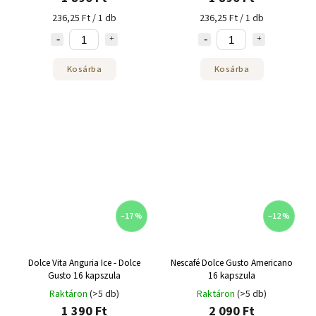
236,25 Ft / 1 db
236,25 Ft / 1 db
Kosárba
Kosárba
–17 %
–12 %
Dolce Vita Anguria Ice - Dolce
Nescafé Dolce Gusto Americano
Gusto 16 kapszula
16 kapszula
Raktáron
(>5 db)
Raktáron
(>5 db)
1 390 Ft
2 090 Ft