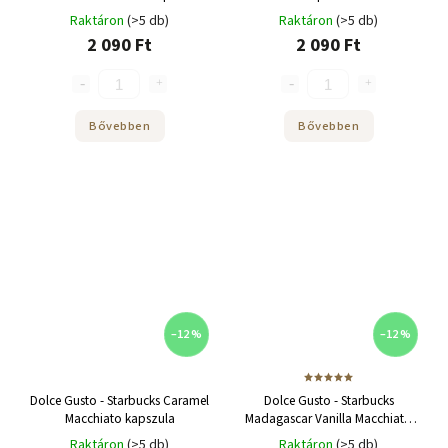
Raktáron
(>5 db)
Raktáron
(>5 db)
2 090 Ft
2 090 Ft
Bővebben
Bővebben
–12 %
–12 %
Dolce Gusto - Starbucks Caramel
Dolce Gusto - Starbucks
Macchiato kapszula
Madagascar Vanilla Macchiato
kapszula - 6 adag
Raktáron
(>5 db)
Raktáron
(>5 db)