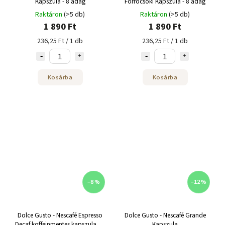
Kapszula - 8 adag
Forrócsoki Kapszula - 8 adag
Raktáron
(>5 db)
Raktáron
(>5 db)
1 890 Ft
1 890 Ft
236,25 Ft / 1 db
236,25 Ft / 1 db
Kosárba
Kosárba
–8 %
–12 %
Dolce Gusto - Nescafé Espresso
Dolce Gusto - Nescafé Grande
Decaf koffeinmentes kapszula 16
Kapszula