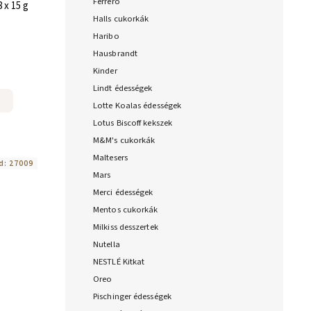
Ferrero
 x 15 g
Halls cukorkák
Haribo
Hausbrandt
Kinder
Lindt édességek
Lotte Koalas édességek
Lotus Biscoff kekszek
M&M's cukorkák
Maltesers
d:
27009
Mars
Merci édességek
Mentos cukorkák
Milkiss desszertek
Nutella
NESTLÉ Kitkat
Oreo
Pischinger édességek