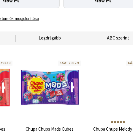
490 Ft
490 Ft
 termék megjelenítése
Legdrágább
ABC szerint
:
29830
Kód:
29829
Kó
bes
Chupa Chups Mads Cubes
Chupa Chups Melody