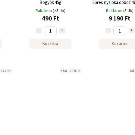
Bogyók 45g
Epres nyalóka doboz 48
Raktáron
(>5 db)
Raktáron
(5 db)
490 Ft
9 190 Ft
Kosárba
Kosárba
:
27495
Kód:
27012
Kó