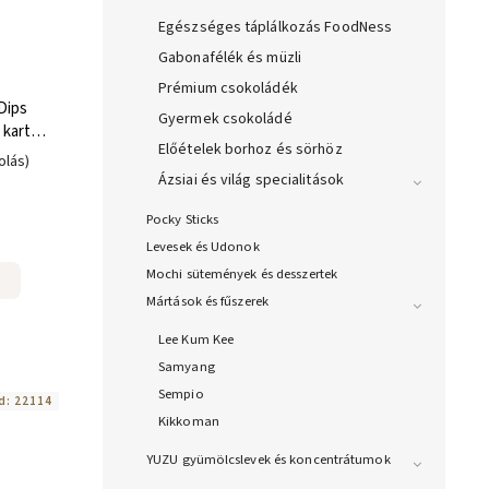
Egészséges táplálkozás FoodNess
Gabonafélék és müzli
Prémium csokoládék
Dips
Gyermek csokoládé
 karton
Előételek borhoz és sörhöz
olás)
Ázsiai és világ specialitások
Pocky Sticks
Levesek és Udonok
Mochi sütemények és desszertek
Mártások és fűszerek
Lee Kum Kee
Samyang
Sempio
d:
22114
Kikkoman
YUZU gyümölcslevek és koncentrátumok