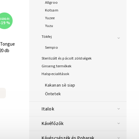
Allgroo
Kotsam
Yuzee
2 590 Ft
–19 %
Yuzu
Tökfej
 Tongue
Sempio
20 db
Sterilizált és pácolt zöldségek
Ginseng termékek
Halspecialitások
Kakanan sè siap
Öntetek
Italok
Kávéfőzők
Kávéscsészék és Poharak