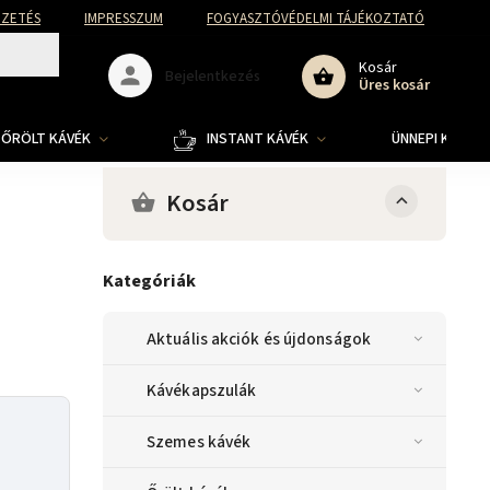
FIZETÉS
IMPRESSZUM
FOGYASZTÓVÉDELMI TÁJÉKOZTATÓ
Kosár
Bejelentkezés
Üres kosár
ŐRÖLT KÁVÉK
INSTANT KÁVÉK
ÜNNEPI KOLLE
Kosár
Kategóriák
Aktuális akciók és újdonságok
Kávékapszulák
Szemes kávék