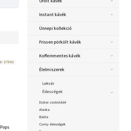
Őrölt kávék
Instant kávék
Ünnepi kollekció
Frissen pörkölt kávék
Koffeinmentes kávék
d:
27501
Élelmiszerek
Lekvár
Édességek
Dubai csokoládé
Alaska
Balila
Corny édességek
 Pops