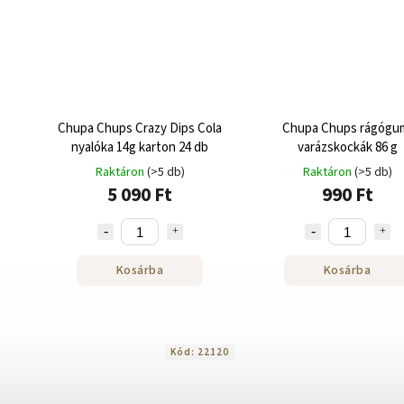
Chupa Chups Crazy Dips Cola
Chupa Chups rágógu
nyalóka 14g karton 24 db
varázskockák 86 g
Raktáron
(>5 db)
Raktáron
(>5 db)
5 090 Ft
990 Ft
Kosárba
Kosárba
Kód:
22120