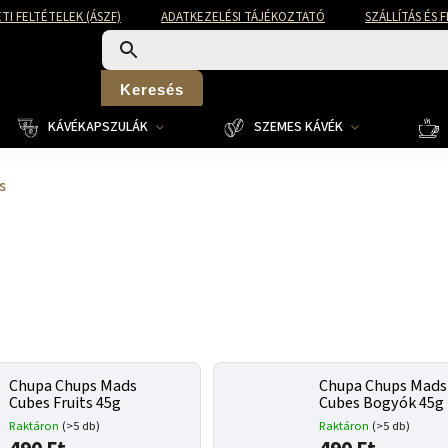
TI FELTÉTELEK (ÁSZF)
ADATKEZELÉSI TÁJÉKOZTATÓ
SZÁLLÍTÁS ÉS 
Keresés
KÁVÉKAPSZULÁK
SZEMES KÁVÉK
s
Chupa Chups Mads
Chupa Chups Mads
Cubes Fruits 45g
Cubes Bogyók 45g
Raktáron
(>5 db)
Raktáron
(>5 db)