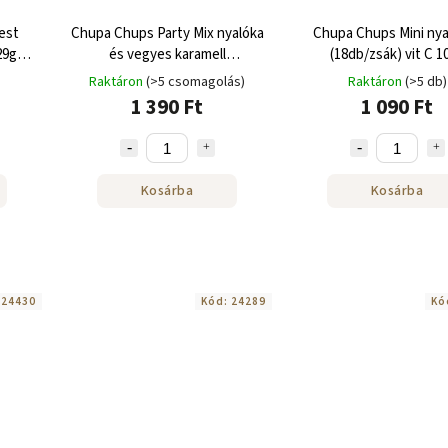
est
Chupa Chups Party Mix nyalóka
Chupa Chups Mini nya
29g
és vegyes karamell
(18db/zsák) vit C 1
gyümölcsízzel 36 db 400g
Raktáron
(>5 csomagolás)
Raktáron
(>5 db)
1 390 Ft
1 090 Ft
Kosárba
Kosárba
:
24430
Kód:
24289
Kó