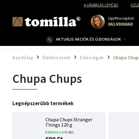
A VÁSÁRLÁS LÉPÉSEI
ÜZLE
Ügyfélszolgálat:
0614900660
AKTUÁLIS AKCIÓK ÉS ÚJDONSÁGOK
Kezdőlap
Élelmiszerek
Édességek
Chupa Chup
/
/
/
Chupa Chups
Legnépszerűbb termékek
Chupa Chups Stranger
Things 120 g
Raktáron
(>5 db)