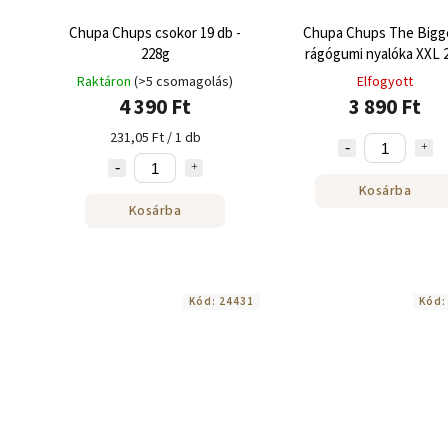
Chupa Chups csokor 19 db -
Chupa Chups The Bigg
228g
rágógumi nyalóka XXL 
karton 25 db
Raktáron
(>5 csomagolás)
Elfogyott
4 390 Ft
3 890 Ft
231,05 Ft / 1 db
Kosárba
Kosárba
Kód:
24431
Kód