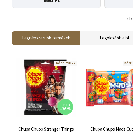
690 Ft
Több
Legnépszerűbb termékek
Legolcsóbb elöl
Kód:
29057
Kód
1 090 Ft
–36 %
Chupa Chups Stranger Things
Chupa Chups Mads Cu