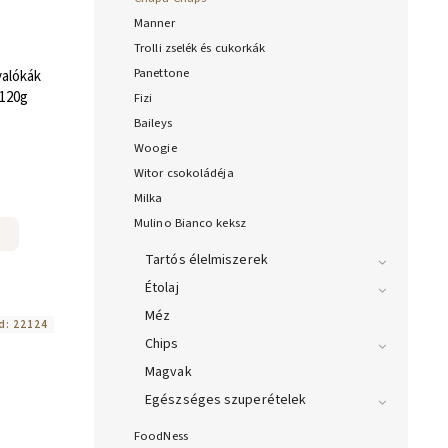
Manner
Trolli zselék és cukorkák
Panettone
alókák
 120g
Fizi
Baileys
Woogie
Witor csokoládéja
Milka
Mulino Bianco keksz
Tartós élelmiszerek
Étolaj
Méz
d:
22124
Chips
Magvak
Egészséges szuperételek
FoodNess