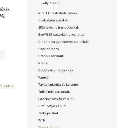
Puffy Cream
lókák
NESTLÉ csokoládé táblák
08g
Csokoládé szeletek
SINA gyömbéres cukorkák
BeeMBER cukorkák alkohollal
Gingerbon gyömbéres cukorkák
Caprice Pipes
Grana Croissant
Nerds
Bubble Gum Cukorkák
Vanelli
Tayas cukorka és karamell
d:
24432
Tutti Frutti cukorkák
Loacker ostyák és sütik
Gimi ostya és süti
Zlatý poklad
WTF
Chupa Chups