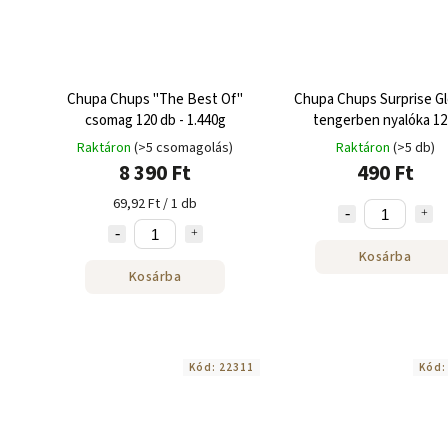
Chupa Chups "The Best Of"
Chupa Chups Surprise G
csomag 120 db - 1.440g
tengerben nyalóka 12
Raktáron
(>5 csomagolás)
Raktáron
(>5 db)
8 390 Ft
490 Ft
69,92 Ft / 1 db
Kosárba
Kosárba
Kód:
22311
Kód