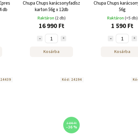
Epres
Chupa Chups karácsonyfadísz
Chupa Chups karácson
4 db
karton 56g x 12db
56g
Raktáron
(2 db)
Raktáron
(>5 db)
16 990 Ft
1 590 Ft
Kosárba
Kosárba
:
24439
Kód:
24294
Kó
2 190 Ft
–36 %