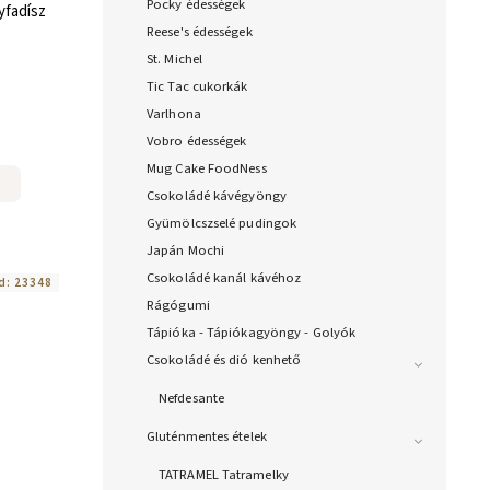
Pocky édességek
yfadísz
Reese's édességek
St. Michel
Tic Tac cukorkák
Varlhona
Vobro édességek
Mug Cake FoodNess
Csokoládé kávégyöngy
Gyümölcszselé pudingok
Japán Mochi
Csokoládé kanál kávéhoz
d:
23348
Rágógumi
Tápióka - Tápiókagyöngy - Golyók
Csokoládé és dió kenhető
Nefdesante
Gluténmentes ételek
TATRAMEL Tatramelky