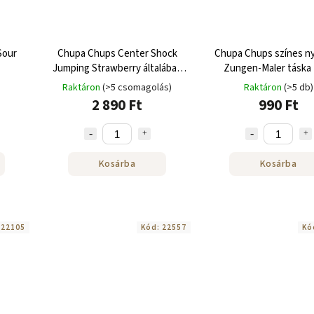
Sour
Chupa Chups Center Shock
Chupa Chups színes ny
Jumping Strawberry általában
Zungen-Maler táska
100 db 400g-os karton
Raktáron
(>5 csomagolás)
Raktáron
(>5 db)
2 890 Ft
990 Ft
Kosárba
Kosárba
:
22105
Kód:
22557
Kó