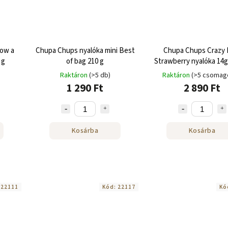
low a
Chupa Chups nyalóka mini Best
Chupa Chups Crazy 
 g
of bag 210 g
Strawberry nyalóka 14g
24 db
Raktáron
(>5 db)
Raktáron
(>5 csomag
1 290 Ft
2 890 Ft
Kosárba
Kosárba
:
22111
Kód:
22117
Kó