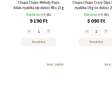
Chupa Chups Melody Pops
Chupa Chups Crazy Dips 
kólás nyalóka síp doboz 48 x 15 g
nyalóka 14 g-os doboz 2
Raktáron
(>5 db)
Raktáron
(>5 db)
9 190 Ft
5 090 Ft
Kosárba
Kosárba
Kód:
24639
Kód