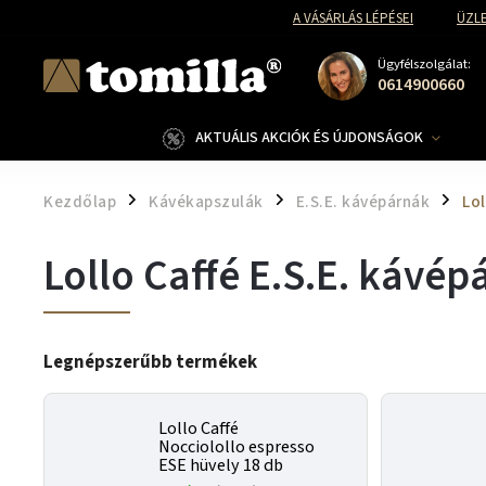
A VÁSÁRLÁS LÉPÉSEI
ÜZLE
Ügyfélszolgálat:
0614900660
AKTUÁLIS AKCIÓK ÉS ÚJDONSÁGOK
Kezdőlap
Kávékapszulák
E.S.E. kávépárnák
Lol
/
/
/
Lollo Caffé E.S.E. kávép
Legnépszerűbb termékek
Lollo Caffé
Nocciolollo espresso
ESE hüvely 18 db