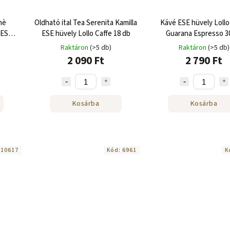
hè
Oldható ital Tea Serenita Kamilla
Kávé ESE hüvely Lollo
 ESE
ESE hüvely Lollo Caffe 18 db
Guarana Espresso 3
db
Raktáron
(>5 db)
Raktáron
(>5 db)
2 090 Ft
2 790 Ft
Kosárba
Kosárba
:
10617
Kód:
6961
K