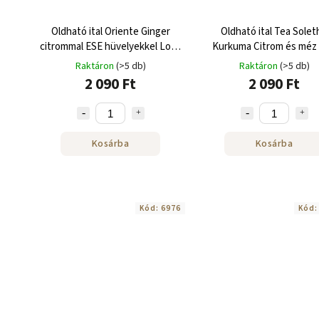
Oldható ital Oriente Ginger
Oldható ital Tea Solet
citrommal ESE hüvelyekkel Lollo
Kurkuma Citrom és méz
Caffe 18 db
hüvely Lollo Caffe 18 
Raktáron
(>5 db)
Raktáron
(>5 db)
2 090 Ft
2 090 Ft
Kosárba
Kosárba
Kód:
6976
Kód