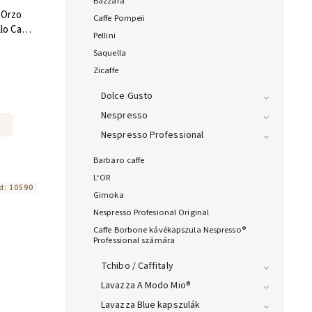
Bazzara
o Orzo
Caffe Pompeii
lo Caffe
Pellini
Saquella
Zicaffe
Dolce Gusto
Nespresso
Nespresso Professional
Barbaro caffe
L‘OR
d:
10590
Gimoka
Nespresso Profesional Original
Caffe Borbone kávékapszula Nespresso®
Professional számára
Tchibo / Caffitaly
Lavazza A Modo Mio®
Lavazza Blue kapszulák