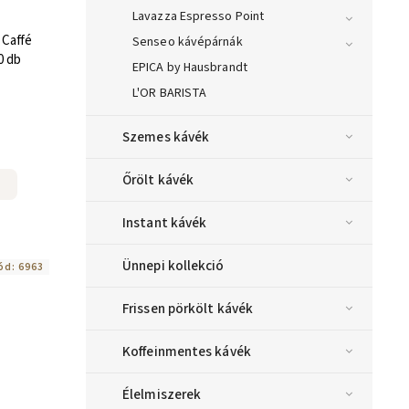
Lavazza Espresso Point
 Caffé
Senseo kávépárnák
0 db
EPICA by Hausbrandt
L'OR BARISTA
Szemes kávék
Őrölt kávék
Instant kávék
Ünnepi kollekció
ód:
6963
Frissen pörkölt kávék
Koffeinmentes kávék
Élelmiszerek