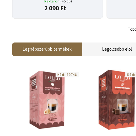
Raktáron
(>5 db)
2 090 Ft
Több
Legnépszerűbb termékek
Legolcsóbb elöl
Kód:
29748
Kód