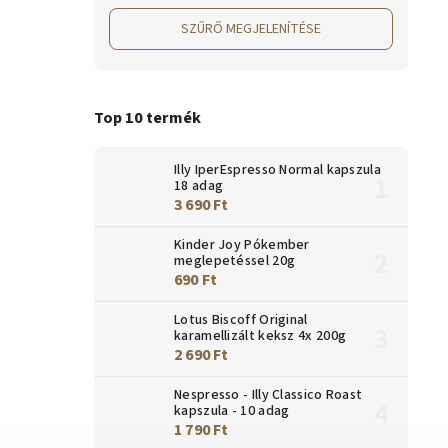
SZŰRŐ MEGJELENÍTÉSE
Top 10 termék
Illy IperEspresso Normal kapszula
18 adag
3 690 Ft
Kinder Joy Pókember
meglepetéssel 20g
690 Ft
Lotus Biscoff Original
karamellizált keksz 4x 200g
2 690 Ft
Nespresso - Illy Classico Roast
kapszula - 10 adag
1 790 Ft