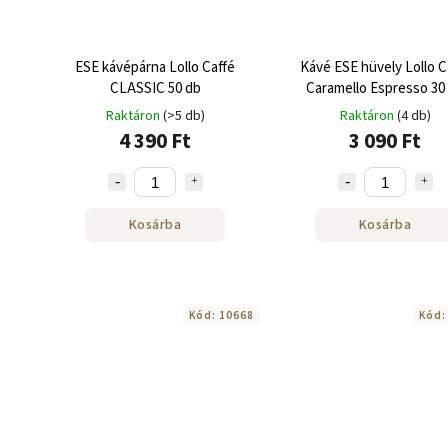
ESE kávépárna Lollo Caffé
Kávé ESE hüvely Lollo C
CLASSIC 50 db
Caramello Espresso 30
Raktáron
(>5 db)
Raktáron
(4 db)
4 390 Ft
3 090 Ft
Kosárba
Kosárba
Kód:
10668
Kód