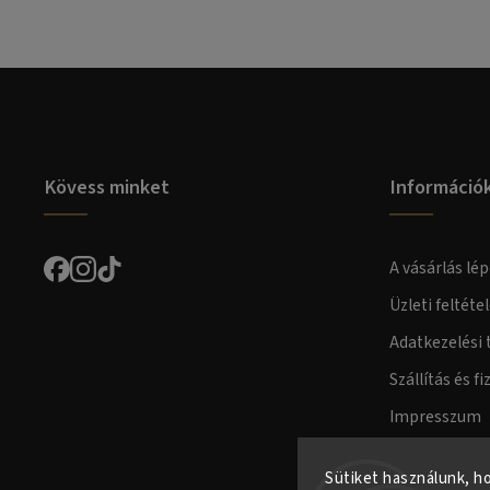
Kövess minket
Információ
A vásárlás lép
Üzleti feltéte
Adatkezelési 
Szállítás és fi
Impresszum
Fogyasztóvéd
Sütiket használunk, h