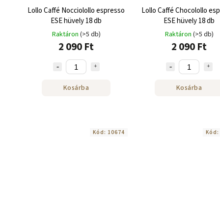
Lollo Caffé Nocciolollo espresso
Lollo Caffé Chocolollo es
ESE hüvely 18 db
ESE hüvely 18 db
Raktáron
(>5 db)
Raktáron
(>5 db)
2 090 Ft
2 090 Ft
Kosárba
Kosárba
Kód:
10674
Kód