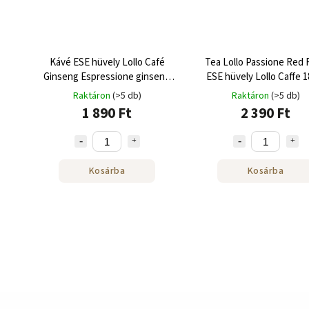
Kávé ESE hüvely Lollo Café
Tea Lollo Passione Red F
Ginseng Espressione ginseng
ESE hüvely Lollo Caffe 1
espresso 18 db
Raktáron
(>5 db)
Raktáron
(>5 db)
1 890 Ft
2 390 Ft
Kosárba
Kosárba