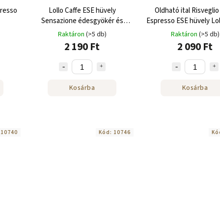
presso
Lollo Caffe ESE hüvely
Oldható ital Risvegli
Sensazione édesgyökér és
Espresso ESE hüvely Lol
csillagánizs 18db
18 db
Raktáron
(>5 db)
Raktáron
(>5 db)
2 190 Ft
2 090 Ft
Kosárba
Kosárba
:
10740
Kód:
10746
Kó