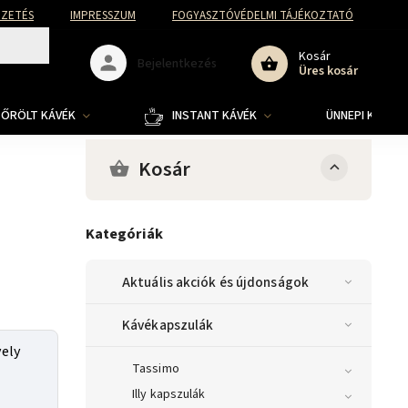
FIZETÉS
IMPRESSZUM
FOGYASZTÓVÉDELMI TÁJÉKOZTATÓ
Kosár
Bejelentkezés
Üres kosár
ŐRÖLT KÁVÉK
INSTANT KÁVÉK
ÜNNEPI KOLLE
Kosár
Kategóriák
Aktuális akciók és újdonságok
Kávékapszulák
vely
Tassimo
Illy kapszulák