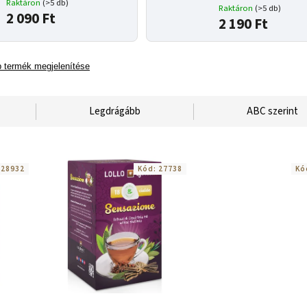
Raktáron
(>5 db)
Raktáron
(>5 db)
2 090 Ft
2 190 Ft
 termék megjelenítése
Legdrágább
ABC szerint
:
28932
Kód:
27738
Kó