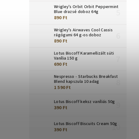
Wrigley's Orbit Orbit Peppermint
Blue drazsé doboz 64g
890 Ft
Wrigley's Airwaves Cool Cassis
rágógumi 64 g-os doboz
890 Ft
Lotus Biscoff Karamellizált süti
Vanília 150 g
690 Ft
Nespresso - Starbucks Breakfast
Blend kapszula 10 adag
1 590 Ft
Lotus Biscoff keksz vaníliás 50g
390 Ft
Lotus Biscoff Biscuits Cream 50g
390 Ft