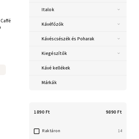
Italok
 Caffé
Kávéfőzők
b
Kávéscsészék és Poharak
Kiegészítők
Kávé kellékek
Márkák
1890
Ft
9890
Ft
Raktáron
14