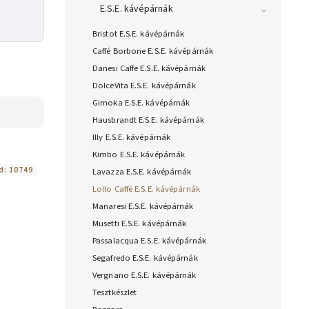
E.S.E. kávépárnák
Bristot E.S.E. kávépárnák
Caffé Borbone E.S.E. kávépárnák
Danesi Caffe E.S.E. kávépárnák
DolceVita E.S.E. kávépárnák
Gimoka E.S.E. kávépárnák
Hausbrandt E.S.E. kávépárnák
Illy E.S.E. kávépárnák
Kimbo E.S.E. kávépárnák
d:
10749
Lavazza E.S.E. kávépárnák
Lollo Caffé E.S.E. kávépárnák
Manaresi E.S.E. kávépárnák
Musetti E.S.E. kávépárnák
Passalacqua E.S.E. kávépárnák
Segafredo E.S.E. kávépárnák
Vergnano E.S.E. kávépárnák
Tesztkészlet