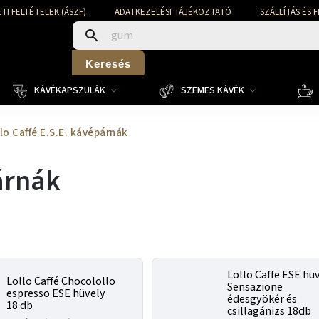
TI FELTÉTELEK (ÁSZF)
ADATKEZELÉSI TÁJÉKOZTATÓ
SZÁLLÍTÁS ÉS 
Keresés
KÁVÉKAPSZULÁK
SZEMES KÁVÉK
lo Caffé E.S.E. kávépárnák
árnák
Lollo Caffe ESE hü
Lollo Caffé Chocolollo
Sensazione
espresso ESE hüvely
édesgyökér és
18 db
csillagánizs 18db