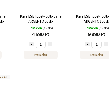
affé
Kávé ESE hüvely Lollo Caffé
Kávé ESE hüvely Lollo
 db
ARGENTO 50 db
ARGENTO 150 d
Raktáron
(>5 db)
Raktáron
(>5 db)
4 590 Ft
9 890 Ft
Kosárba
Kosárba
:
10737