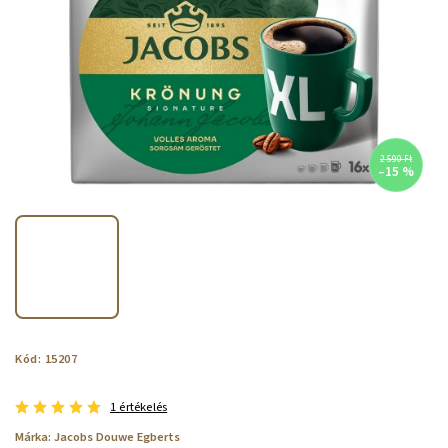
2 590 Ft
–15 %
Kód:
15207
1 értékelés
Márka:
Jacobs Douwe Egberts