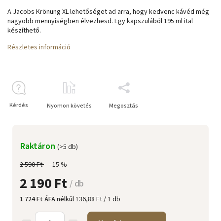
A Jacobs Krönung XL lehetőséget ad arra, hogy kedvenc kávéd még
nagyobb mennyiségben élvezhesd. Egy kapszulából 195 ml ital
készíthető.
Részletes információ
Kérdés
Nyomon követés
Megosztás
Raktáron
(>5 db)
2 590 Ft
–15 %
2 190 Ft
/ db
1 724 Ft ÁFA nélkül
136,88 Ft / 1 db