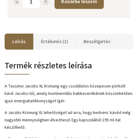
Kosárba teszem
Leírás
Értékelés (1)
Beszélgetés
Termék részletes leírása
A Tassimo Jacobs XL Krönung egy csodálatos közepesen pörkölt
kávé Jacobs-tól, amely kontinentális babkeverékének köszönhetően
igazi energiahatékonyságot ígér.
A Jacobs Krönung XL lehetőséget ad arra, hogy kedvenc kávéd még
nagyobb mennyiségben élvezhesd. Egy kapszulából 195 ml ital
készíthető.