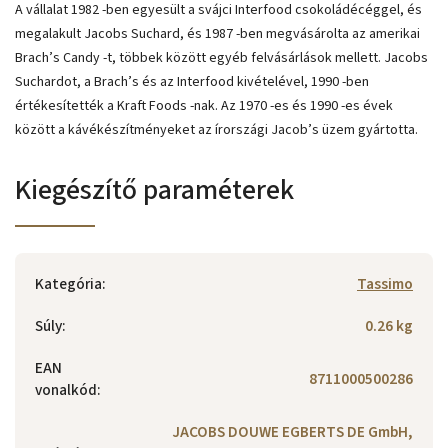
A vállalat 1982 -ben egyesült a svájci Interfood csokoládécéggel, és
megalakult Jacobs Suchard, és 1987 -ben megvásárolta az amerikai
Brach’s Candy -t, többek között egyéb felvásárlások mellett. Jacobs
Suchardot, a Brach’s és az Interfood kivételével, 1990 -ben
értékesítették a Kraft Foods -nak. Az 1970 -es és 1990 -es évek
között a kávékészítményeket az írországi Jacob’s üzem gyártotta.
Kiegészítő paraméterek
Kategória
:
Tassimo
Súly
:
0.26 kg
EAN
8711000500286
vonalkód
:
JACOBS DOUWE EGBERTS DE GmbH,