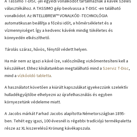
A Tassimo T-DISC -jei egyedi vonalkódot tartalmaznak a kávék széles
választékához. A TASSIMO gép beolvassa a T-DISC -en található
vonalkódot. Az INTELLIBREW™ VONALKÓD -TECHNOLÓGIA
automatikusan beállítja a főzési időt, a hőmérsékletet és a
vízmennyiséget. Így a kedvenc kávénk mindig tökéletes és
könnyedén elkészíthető.
Tárolás száraz, hűvös, fénytől védett helyen.
Ha már nem az igazi a kávé íze, valószínűleg vizkőmentesíteni kell a
készüléket. Ehhez kínálatunkban megtalálható mind a
Szerviz T-Disc
,
mind a
vízkőoldó tabletta
.
A használatot követően a kiürült kapszulákat igyekezzünk szelektív
hulladékgyűjtőbe elhelyezni az újrafelhasználás és egyben
környezetünk védeleme miatt.
A Jacobs márkát Farhad Jacobs alapította Németországban 1895-
ben. Tehét egy igazi, 100 évesnél is régebbi tradíciójú termékpaletta
része az XL kiszerelésű Krönung kávékapszula.