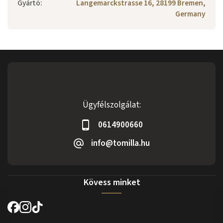
Gyártó
:
Langemarckstrasse 16, 28199 Bremen,
Germany
Ügyfélszolgálat:
0614900660
info@tomilla.hu
Kövess minket