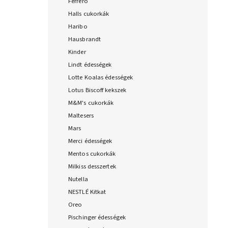
Ferrero
Halls cukorkák
Haribo
Hausbrandt
Kinder
Lindt édességek
Lotte Koalas édességek
Lotus Biscoff kekszek
M&M's cukorkák
Maltesers
Mars
Merci édességek
Mentos cukorkák
Milkiss desszertek
Nutella
NESTLÉ Kitkat
Oreo
Pischinger édességek