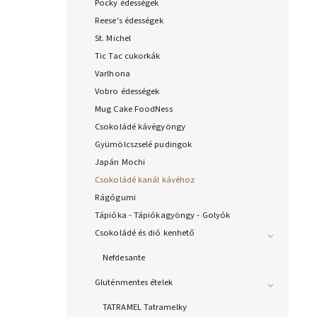
Pocky édességek
Reese's édességek
St. Michel
Tic Tac cukorkák
Varlhona
Vobro édességek
Mug Cake FoodNess
Csokoládé kávégyöngy
Gyümölcszselé pudingok
Japán Mochi
Csokoládé kanál kávéhoz
Rágógumi
Tápióka - Tápiókagyöngy - Golyók
Csokoládé és dió kenhető
Nefdesante
Gluténmentes ételek
TATRAMEL Tatramelky