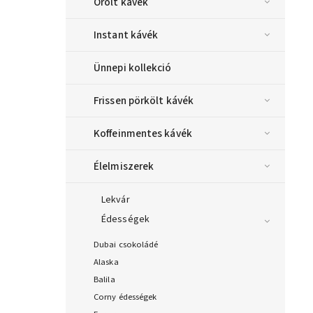
Őrölt kávék
Instant kávék
Ünnepi kollekció
Frissen pörkölt kávék
Koffeinmentes kávék
Élelmiszerek
Lekvár
Édességek
Dubai csokoládé
Alaska
Balila
Corny édességek