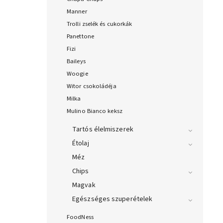
Manner
Trolli zselék és cukorkák
Panettone
Fizi
Baileys
Woogie
Witor csokoládéja
Milka
Mulino Bianco keksz
Tartós élelmiszerek
Étolaj
Méz
Chips
Magvak
Egészséges szuperételek
FoodNess