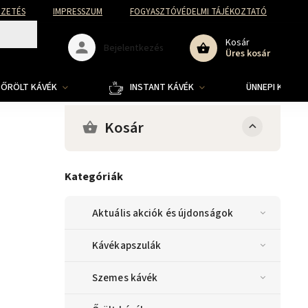
FIZETÉS
IMPRESSZUM
FOGYASZTÓVÉDELMI TÁJÉKOZTATÓ
Kosár
Bejelentkezés
Üres kosár
ŐRÖLT KÁVÉK
INSTANT KÁVÉK
ÜNNEPI KOLLE
Kosár
Kategóriák
Aktuális akciók és újdonságok
Kávékapszulák
Szemes kávék