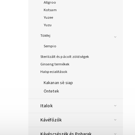
Allgroo
Kotsam
Yuzee
Yuzu
Tökfej
Sempio
Sterilizált és pácolt zöldségek
Ginseng termékek
Halspecialitások
Kakanan sè siap
Öntetek
Italok
Kávéfőzők
Kávéscsészék és Poharak