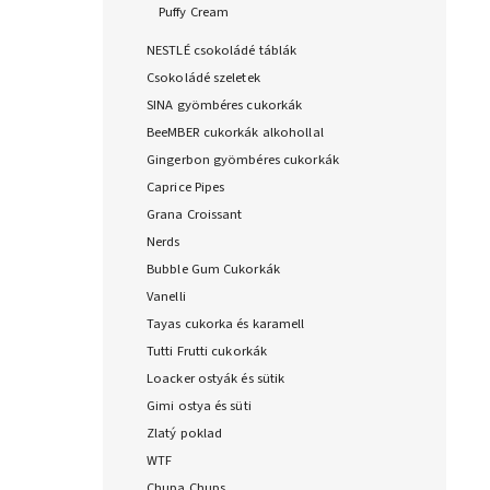
Puffy Cream
NESTLÉ csokoládé táblák
Csokoládé szeletek
SINA gyömbéres cukorkák
BeeMBER cukorkák alkohollal
Gingerbon gyömbéres cukorkák
Caprice Pipes
Grana Croissant
Nerds
Bubble Gum Cukorkák
Vanelli
Tayas cukorka és karamell
Tutti Frutti cukorkák
Loacker ostyák és sütik
Gimi ostya és süti
Zlatý poklad
WTF
Chupa Chups