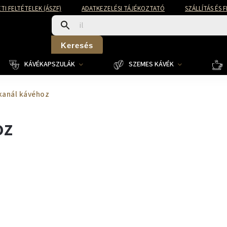
TI FELTÉTELEK (ÁSZF)
ADATKEZELÉSI TÁJÉKOZTATÓ
SZÁLLÍTÁS ÉS 
Keresés
KÁVÉKAPSZULÁK
SZEMES KÁVÉK
kanál kávéhoz
oz