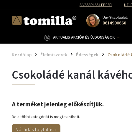
A VÁSÁRLÁS LÉPÉSEI
ÜZLE
Ügyfélszolgálat:
0614900660
AKTUÁLIS AKCIÓK ÉS ÚJDONSÁGOK
Kezdőlap
Élelmiszerek
Édességek
Csokoládé 
/
/
/
Csokoládé kanál kávéh
A terméket jelenleg előkészítjük.
De a többi kategóriát is megtekintheti.
Vásárlás folytatása