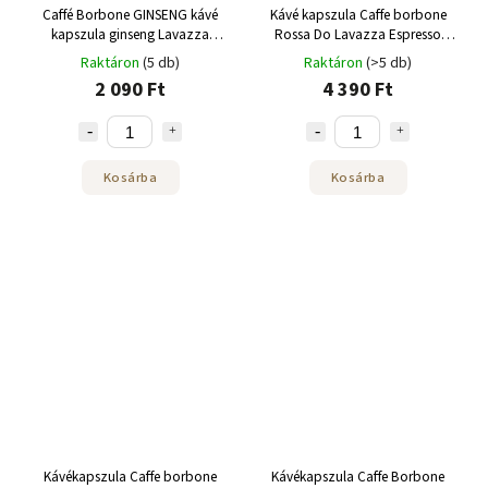
Caffé Borbone GINSENG kávé
Kávé kapszula Caffe borbone
kapszula ginseng Lavazza
Rossa Do Lavazza Espresso
Espresso Pointhoz 25 db
Point 50 db
Raktáron
(5 db)
Raktáron
(>5 db)
2 090 Ft
4 390 Ft
Kosárba
Kosárba
Kávékapszula Caffe borbone
Kávékapszula Caffe Borbone