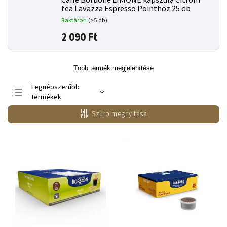
Caffe Borbone LIMONE kapszula Citrom
tea Lavazza Espresso Pointhoz 25 db
Raktáron
(>5 db)
2 090 Ft
Több termék megjelenítése
Legnépszerűbb
termékek
Legolcsóbb elöl
Szűrő megnyitása
Legdrágább
ABC szerint