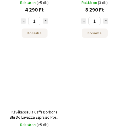
50 db
100 db
Raktáron
(>5 db)
Raktáron
(3 db)
4 290 Ft
8 290 Ft
Kosárba
Kosárba
Kávékapszula Caffe Borbone
Blu Do Lavazza Espresso Point
100 db
Raktáron
(>5 db)