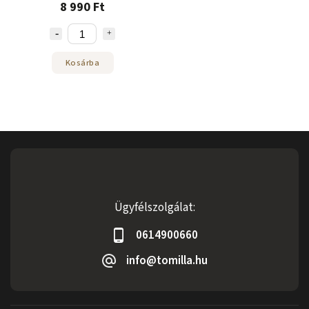
8 990 Ft
Kosárba
Ügyfélszolgálat:
0614900660
info@tomilla.hu