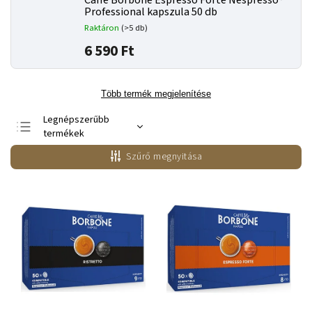
Caffe Borbone Espresso Forte Nespresso®
Professional kapszula 50 db
Raktáron
(>5 db)
6 590 Ft
Több termék megjelenítése
Legnépszerűbb
termékek
Legolcsóbb elöl
Szűrő megnyitása
Legdrágább
ABC szerint