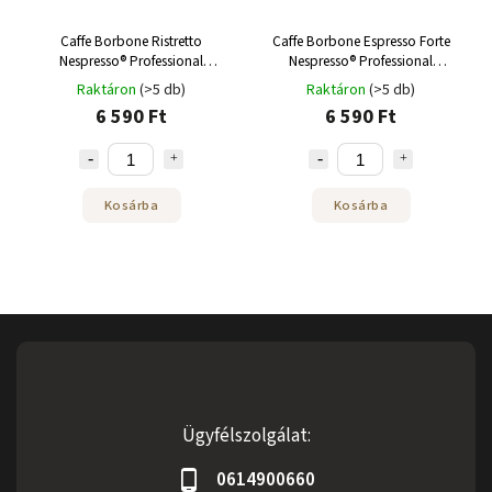
Caffe Borbone Ristretto
Caffe Borbone Espresso Forte
Nespresso® Professional
Nespresso® Professional
kapszula 50 db
kapszula 50 db
Raktáron
(>5 db)
Raktáron
(>5 db)
6 590 Ft
6 590 Ft
Kosárba
Kosárba
Ügyfélszolgálat:
0614900660