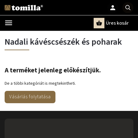
Üres kosár
Keresés
Nadali kávéscsészék és poharak
A terméket jelenleg előkészítjük.
De a többi kategóriát is megtekintheti.
Vásárlás folytatása