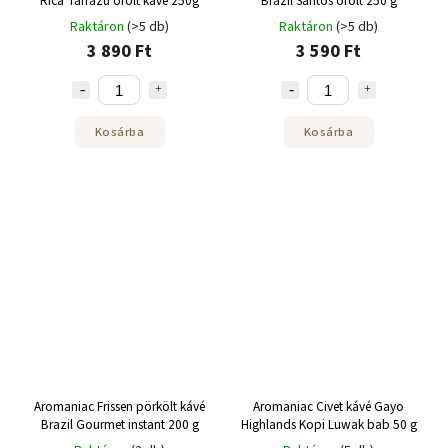
Rica Tarrazu őrölt kávé 250g
Brazil Santos őrölt 250 g
Raktáron
(>5 db)
Raktáron
(>5 db)
3 890 Ft
3 590 Ft
Kosárba
Kosárba
Aromaniac Frissen pörkölt kávé
Aromaniac Civet kávé Gayo
Brazil Gourmet instant 200 g
Highlands Kopi Luwak bab 50 g