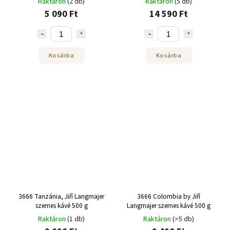
Raktáron
(2 db)
Raktáron
(5 db)
5 090 Ft
14 590 Ft
Kosárba
Kosárba
3666 Tanzánia, Jiří Langmajer
3666 Colombia by Jiří
szemes kávé 500 g
Langmajer szemes kávé 500 g
Raktáron
(1 db)
Raktáron
(>5 db)