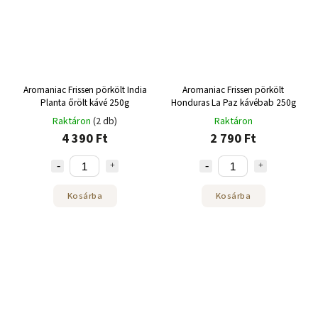
Aromaniac Frissen pörkölt India
Aromaniac Frissen pörkölt
Planta őrölt kávé 250g
Honduras La Paz kávébab 250g
Raktáron
(2 db)
Raktáron
4 390 Ft
2 790 Ft
Kosárba
Kosárba