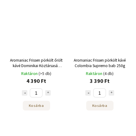
Aromaniac Frissen pörkölt őrölt
Aromaniac Frissen pörkölt kávé
kávé Dominikai Köztársaság
Colombia Supremo bab 250g
Barahona őrölt 250 g
Raktáron
(>5 db)
Raktáron
(4 db)
4 390 Ft
3 390 Ft
Kosárba
Kosárba