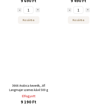
9 690 Ft
9 490 Ft
Kosárba
Kosárba
3666 Arabica keverék, Jiří
Langmajer szemes kávé 500 g
Elfogyott
9 190 Ft