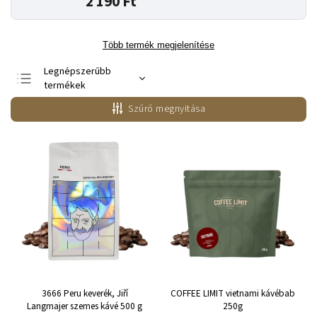
2 190 Ft
Több termék megjelenítése
Legnépszerűbb
termékek
Legolcsóbb elöl
Szűrő megnyitása
Legdrágább
ABC szerint
3666 Peru keverék, Jiří
COFFEE LIMIT vietnami kávébab
Langmajer szemes kávé 500 g
250g