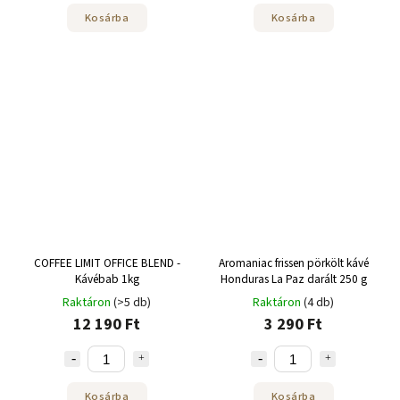
Kosárba
Kosárba
COFFEE LIMIT OFFICE BLEND -
Aromaniac frissen pörkölt kávé
Kávébab 1kg
Honduras La Paz darált 250 g
Raktáron
(>5 db)
Raktáron
(4 db)
12 190 Ft
3 290 Ft
Kosárba
Kosárba