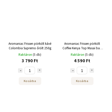
Aromaniac Frissen pörkölt kávé
Aromaniac Frissen pörkölt
Colombia Supremo őrölt 250g
Coffee Kenya Top Masai bab
250g
Raktáron
(5 db)
Raktáron
(5 db)
3 790 Ft
4 590 Ft
Kosárba
Kosárba