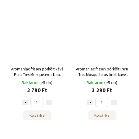
Aromaniac frissen pörkölt kávé
Aromaniac frissen pörkölt Peru
Peru Tres Mosqueteros bab
Tres Mosqueteros őrölt kávé
250g
250g
Raktáron
(>5 db)
Raktáron
(>5 db)
2 790 Ft
3 290 Ft
Kosárba
Kosárba