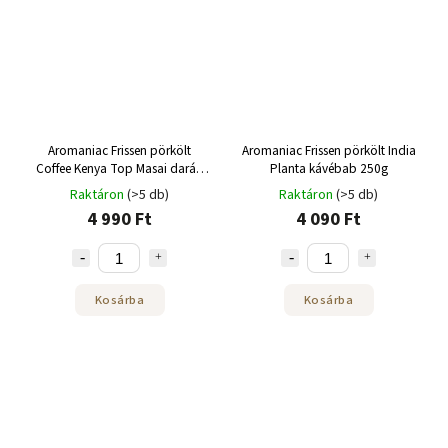
Aromaniac Frissen pörkölt
Aromaniac Frissen pörkölt India
Coffee Kenya Top Masai darált
Planta kávébab 250g
250g
Raktáron
(>5 db)
Raktáron
(>5 db)
4 990 Ft
4 090 Ft
Kosárba
Kosárba