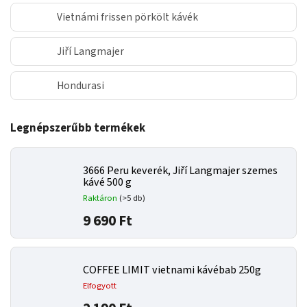
Vietnámi frissen pörkölt kávék
Jiří Langmajer
Hondurasi
Legnépszerűbb termékek
3666 Peru keverék, Jiří Langmajer szemes
kávé 500 g
Raktáron
(>5 db)
9 690 Ft
COFFEE LIMIT vietnami kávébab 250g
Elfogyott