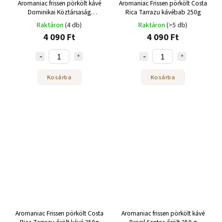
Aromaniac frissen pörkölt kávé
Aromaniac Frissen pörkölt Costa
Dominikai Köztársaság
Rica Tarrazu kávébab 250g
Barahona bab 250 g
Raktáron
(4 db)
Raktáron
(>5 db)
4 090 Ft
4 090 Ft
Kosárba
Kosárba
Aromaniac Frissen pörkölt Costa
Aromaniac frissen pörkölt kávé