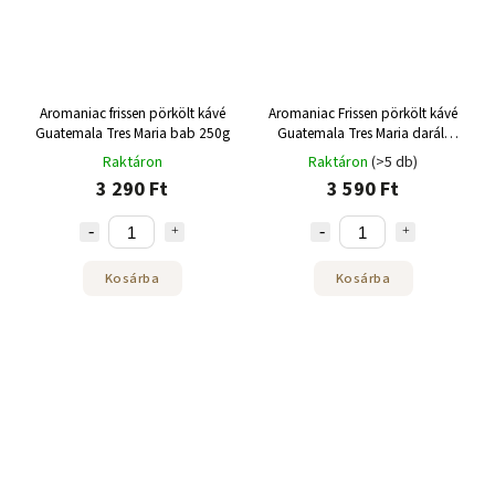
Aromaniac frissen pörkölt kávé
Aromaniac Frissen pörkölt kávé
Guatemala Tres Maria bab 250g
Guatemala Tres Maria darált
250g
Raktáron
Raktáron
(>5 db)
3 290 Ft
3 590 Ft
Kosárba
Kosárba