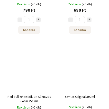
jegyekkel, cukormentes 250ml
és lime ízzel 250ml
Raktáron
(>5 db)
Raktáron
(>5 db)
790 Ft
690 Ft
Kosárba
Kosárba
Red Bull White Edition Kókuszos
Semtex Original 500ml
- Acai 250 ml
Raktáron
(>5 db)
Raktáron
(>5 db)