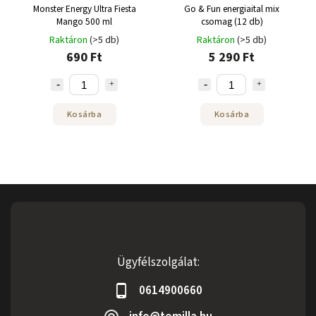
Monster Energy Ultra Fiesta
Go & Fun energiaital mix
Mango 500 ml
csomag (12 db)
Raktáron
(>5 db)
Raktáron
(>5 db)
690 Ft
5 290 Ft
Kosárba
Kosárba
Ügyfélszolgálat:
0614900660