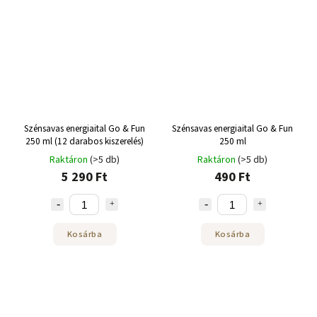
Szénsavas energiaital Go & Fun
Szénsavas energiaital Go & Fun
250 ml (12 darabos kiszerelés)
250 ml
Raktáron
(>5 db)
Raktáron
(>5 db)
5 290 Ft
490 Ft
Kosárba
Kosárba