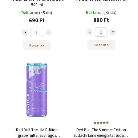
500 ml
Raktáron
(>5 db)
Raktáron
(>5 db)
890 Ft
690 Ft
Kosárba
Kosárba
Red Bull The Lila Edition
Red Bull The Summer Edition
grapefruittal és virágos
Sudachi Lime energiaital sudachi