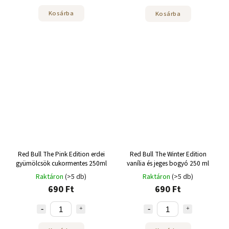
Kosárba
Kosárba
Red Bull The Pink Edition erdei
Red Bull The Winter Edition
gyümölcsök cukormentes 250ml
vanília és jeges bogyó 250 ml
Raktáron
(>5 db)
Raktáron
(>5 db)
690 Ft
690 Ft