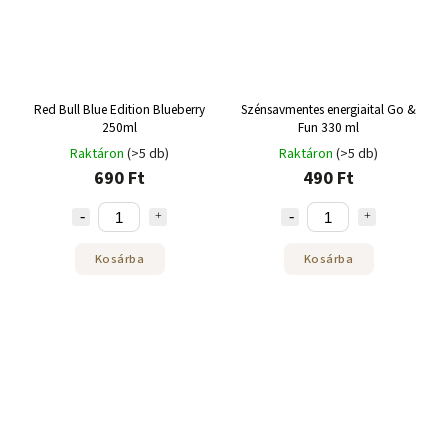
Red Bull Blue Edition Blueberry
Szénsavmentes energiaital Go &
250ml
Fun 330 ml
Raktáron
(>5 db)
Raktáron
(>5 db)
690 Ft
490 Ft
Kosárba
Kosárba