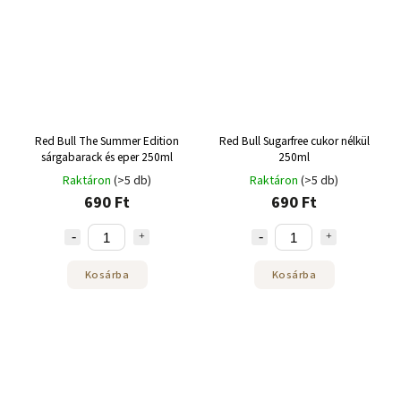
Red Bull The Summer Edition
Red Bull Sugarfree cukor nélkül
sárgabarack és eper 250ml
250ml
Raktáron
(>5 db)
Raktáron
(>5 db)
690 Ft
690 Ft
Kosárba
Kosárba