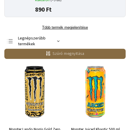
Raktáron
(>5 db)
890 Ft
Több termék megjelenítése
Legnépszerűbb
termékek
Legolcsóbb elöl
Szűrő megnyitása
Legdrágább
ABC szerint
Monster Lando Norris Gold Zero
Monster Juiced Khaotic 500 ml