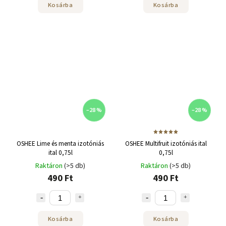
Kosárba
Kosárba
–28 %
–28 %
OSHEE Lime és menta izotóniás
OSHEE Multifruit izotóniás ital
ital 0,75l
0,75l
Raktáron
(>5 db)
Raktáron
(>5 db)
490 Ft
490 Ft
Kosárba
Kosárba