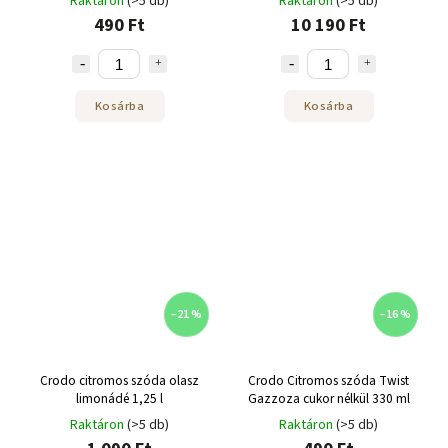
Raktáron
(>5 db)
Raktáron
(>5 db)
490 Ft
10 190 Ft
Kosárba
Kosárba
–21 %
–16 %
Crodo citromos szóda olasz
Crodo Citromos szóda Twist
limonádé 1,25 l
Gazzoza cukor nélkül 330 ml
Raktáron
(>5 db)
Raktáron
(>5 db)