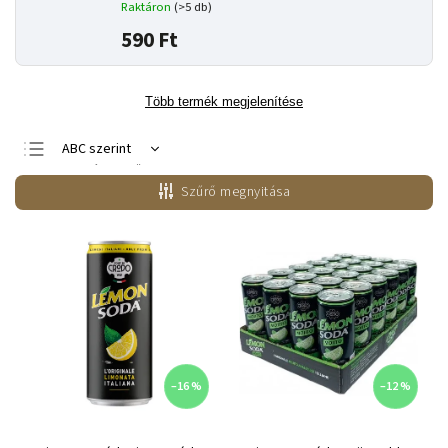
Raktáron
(>5 db)
590 Ft
Több termék megjelenítése
ABC szerint
Legnépszerűbb
termékek
Szűrő megnyitása
Legolcsóbb elöl
Legdrágább
–16 %
–12 %