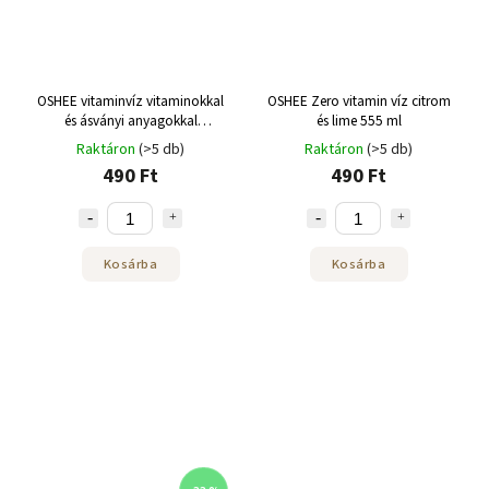
OSHEE vitaminvíz vitaminokkal
OSHEE Zero vitamin víz citrom
és ásványi anyagokkal
és lime 555 ml
szénsavas dobozban 330 ml
Raktáron
(>5 db)
Raktáron
(>5 db)
490 Ft
490 Ft
Kosárba
Kosárba