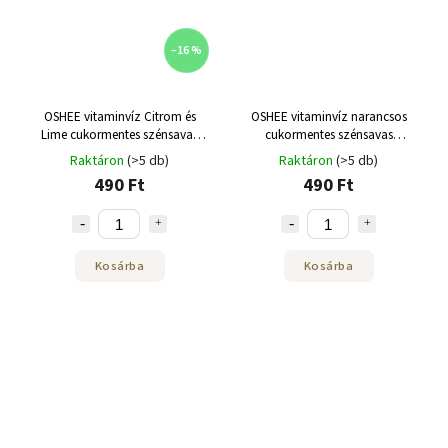
–16 %
OSHEE vitaminvíz Citrom és
OSHEE vitaminvíz narancsos
Lime cukormentes szénsavas
cukormentes szénsavas
doboz 330 ml
dobozban 330 ml
Raktáron
(>5 db)
Raktáron
(>5 db)
490 Ft
490 Ft
Kosárba
Kosárba