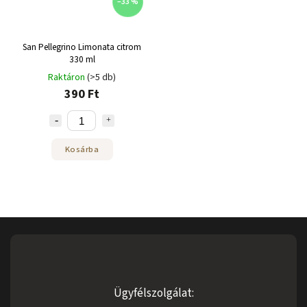
–33 %
San Pellegrino Limonata citrom
330 ml
Raktáron
(>5 db)
390 Ft
Kosárba
Ügyfélszolgálat: