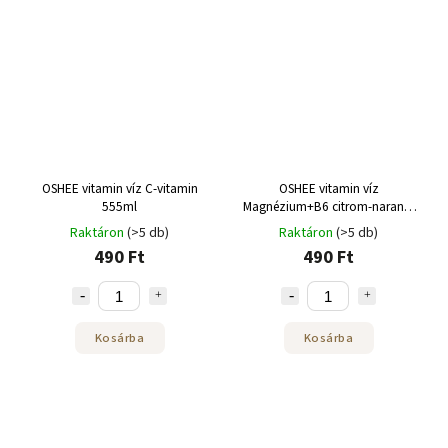
OSHEE vitamin víz C-vitamin
OSHEE vitamin víz
555ml
Magnézium+B6 citrom-narancs
pezsgő doboz 330 ml
Raktáron
(>5 db)
Raktáron
(>5 db)
490 Ft
490 Ft
Kosárba
Kosárba