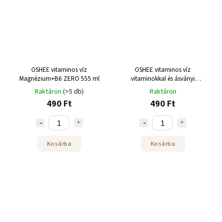
OSHEE vitaminos víz
OSHEE vitaminos víz
Magnézium+B6 ZERO 555 ml
vitaminokkal és ásványi
anyagokkal 555ml
Raktáron
(>5 db)
Raktáron
490 Ft
490 Ft
Kosárba
Kosárba