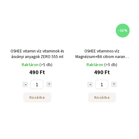
–16 %
OSHEE vitamin víz vitaminok és
OSHEE vitaminos víz
ásványi anyagok ZERO 555 ml
Magnézium+B6 citrom narancs
555 ml
Raktáron
(>5 db)
Raktáron
(>5 db)
490 Ft
490 Ft
Kosárba
Kosárba