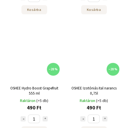
Kosárba
Kosárba
–28 %
–28 %
OSHEE Hydro Boost Grapefruit
OSHEE Izotóniás ital narancs
555 ml
0,75l
Raktáron
(>5 db)
Raktáron
(>5 db)
490 Ft
490 Ft