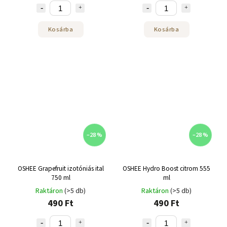
Kosárba
Kosárba
–28 %
–28 %
OSHEE Grapefruit izotóniás ital
OSHEE Hydro Boost citrom 555
750 ml
ml
Raktáron
(>5 db)
Raktáron
(>5 db)
490 Ft
490 Ft