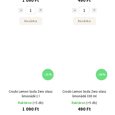
1 090 Ft
490 Ft
Kosárba
Kosárba
–21 %
–16 %
Crodo Lemon Soda Zero olasz
Crodo Lemon Soda Zero olasz
limonádé 1 l
limonádé 330 ml
Raktáron
(>5 db)
Raktáron
(>5 db)
1 090 Ft
490 Ft