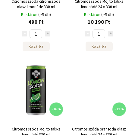
Citromos szóda citromszóda
Citromos szóda Mojito talska
olasz limonádé 330 ml
limonádé 24 x 330 ml
Raktáron
(>5 db)
Raktáron
(>5 db)
490 Ft
10 190 Ft
Kosárba
Kosárba
–16 %
–12 %
Citromos szóda Mojito talska
Citromos szóda oransoda olasz
limonádé 330 ml
limonádé 24 x 330 ml