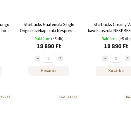
Lungo
Starbucks Guatemala Single
Starbucks Creamy Va
-hoz
Origin kávékapszula Nespresso-
kávékapszula NESPRE
hoz 120 db
120 db
Raktáron
(>5 db)
Raktáron
(>5 db)
18 890 Ft
18 890 Ft
Kosárba
Kosárba
:
25538
Kód:
21868
Kó