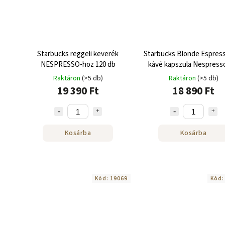
Starbucks reggeli keverék
Starbucks Blonde Espress
NESPRESSO-hoz 120 db
kávé kapszula Nespress
120 db
Raktáron
(>5 db)
Raktáron
(>5 db)
19 390 Ft
18 890 Ft
Kosárba
Kosárba
Kód:
19069
Kód