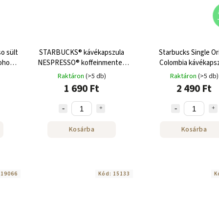
o sült
STARBUCKS® kávékapszula
Starbucks Single Or
ohoz
NESPRESSO® koffeinmentes
Colombia kávékaps
szőke eszpresszó sülthez 10 db
Nespresso-hoz 18
Raktáron
(>5 db)
Raktáron
(>5 db)
1 690 Ft
2 490 Ft
Kosárba
Kosárba
:
19066
Kód:
15133
K