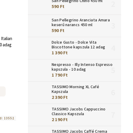
San Pellegrino Chino 450 ml
590 Ft
San Pellegrino Aranciata Amara
keserű narancs 450 ml
590 Ft
Italian
Dolce Gusto - Dolce Vita
10 adag
Biscottone kapszula 12 adag
1 390 Ft
Nespresso - Illy Intenso Espresso
kapszula - 10 adag
1 790 Ft
TASSIMO Morning XL Café
Kapszula
2 390 Ft
TASSIMO Jacobs Cappuccino
Classico Kapszula
d:
13552
2 190 Ft
TASSIMO Jacobs Caffé Crema