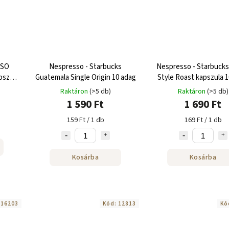
SSO
Nespresso - Starbucks
Nespresso - Starbucks 
pszula
Guatemala Single Origin 10 adag
Style Roast kapszula 
Raktáron
(>5 db)
Raktáron
(>5 db)
1 590 Ft
1 690 Ft
159 Ft / 1 db
169 Ft / 1 db
Kosárba
Kosárba
:
16203
Kód:
12813
Kó