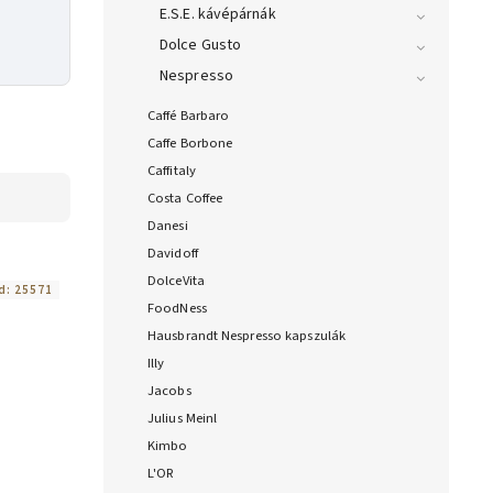
E.S.E. kávépárnák
Dolce Gusto
Nespresso
Caffé Barbaro
Caffe Borbone
Caffitaly
Costa Coffee
Danesi
Davidoff
DolceVita
d:
25571
FoodNess
Hausbrandt Nespresso kapszulák
Illy
Jacobs
Julius Meinl
Kimbo
L'OR