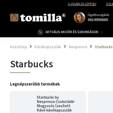
A VÁSÁRLÁS LÉPÉSEI
ÜZLE
Ügyfélszolgálat:
0614900660
AKTUÁLIS AKCIÓK ÉS ÚJDONSÁGOK
Kezdőlap
Kávékapszulák
Nespresso
Starbucks
/
/
/
Starbucks
Legnépszerűbb termékek
Starbucks by
Nespresso Csokoládé-
Mogyorós Ízesített
Kávé kávékapszulák