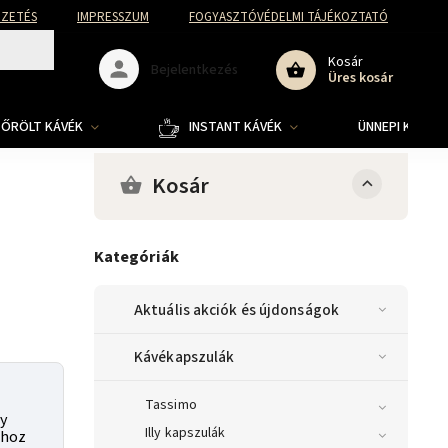
FIZETÉS
IMPRESSZUM
FOGYASZTÓVÉDELMI TÁJÉKOZTATÓ
Kosár
Bejelentkezés
Üres kosár
ŐRÖLT KÁVÉK
INSTANT KÁVÉK
ÜNNEPI KOLLE
Kosár
Kategóriák
Aktuális akciók és újdonságok
Kávékapszulák
Tassimo
y
Illy kapszulák
-hoz