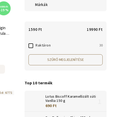
Márkák
3 090 Ft
–19 %
igin
1590
Ft
19990
Ft
zula
 db
Raktáron
30
SZŰRŐ MEGJELENÍTÉSE
Top 10 termék
ód:
6771
Lotus Biscoff Karamellizált süti
Vanília 150 g
690 Ft