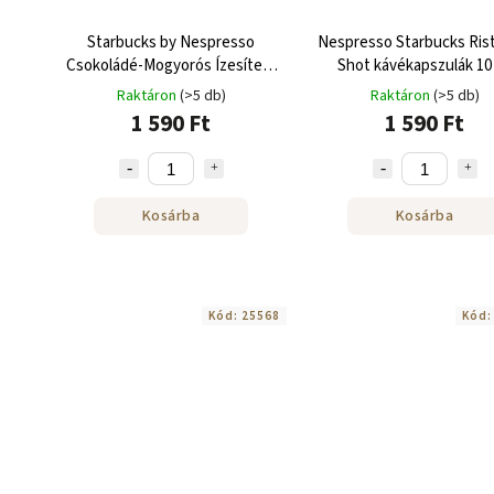
Starbucks by Nespresso
Nespresso Starbucks Ris
Csokoládé-Mogyorós Ízesített
Shot kávékapszulák 10
Kávé kávékapszulák 10 db
Raktáron
(>5 db)
Raktáron
(>5 db)
1 590 Ft
1 590 Ft
Kosárba
Kosárba
Kód:
25568
Kód