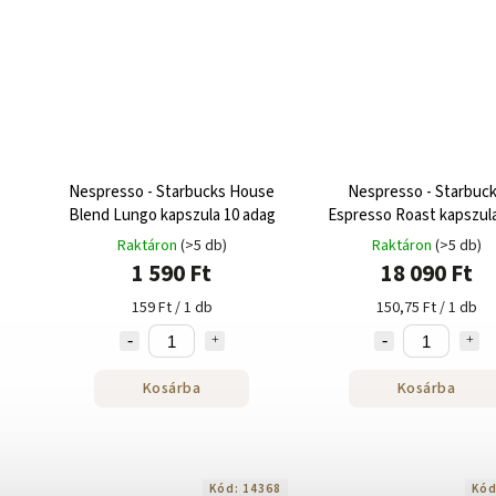
Nespresso - Starbucks House
Nespresso - Starbuc
Blend Lungo kapszula 10 adag
Espresso Roast kapszula
adag
Raktáron
(>5 db)
Raktáron
(>5 db)
1 590 Ft
18 090 Ft
159 Ft / 1 db
150,75 Ft / 1 db
Kosárba
Kosárba
Kód:
14368
Kó