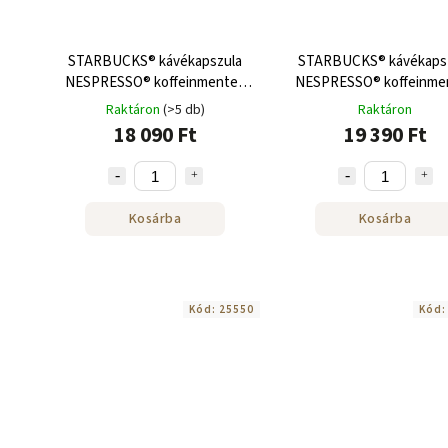
STARBUCKS® kávékapszula
STARBUCKS® kávékaps
NESPRESSO® koffeinmentes
NESPRESSO® koffeinme
eszpresszó sülthez 120 db
szőke eszpresszó sülthe
Raktáron
(>5 db)
Raktáron
db
18 090 Ft
19 390 Ft
Kosárba
Kosárba
Kód:
25550
Kód