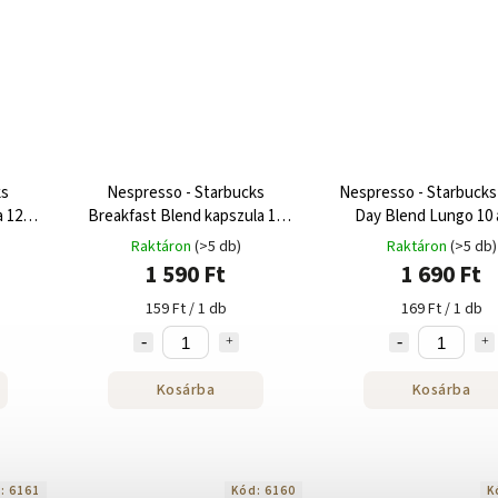
ks
Nespresso - Starbucks
Nespresso - Starbuck
 120
Breakfast Blend kapszula 10
Day Blend Lungo 10
adag
Raktáron
(>5 db)
Raktáron
(>5 db)
1 590 Ft
1 690 Ft
159 Ft / 1 db
169 Ft / 1 db
Kosárba
Kosárba
d:
6161
Kód:
6160
K