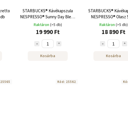
tretto
STARBUCKS® Kávékapszula
STARBUCKS® Kávékap
 db
NESPRESSO® Sunny Day Blend
NESPRESSO® Olasz S
LUNGO-hoz 120 db
Roasthoz 120 d
Raktáron
(>5 db)
Raktáron
(>5 db)
19 990 Ft
18 890 Ft
Kosárba
Kosárba
:
25565
Kód:
25562
Kó