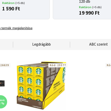
120 db
Raktáron
(>5 db)
1 590 Ft
Raktáron
(>5 db)
19 990 Ft
 termék megjelenítése
Legdrágább
ABC szerint
:
26639
Kód:
25577
Kó
90 Ft
5 %