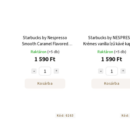
Starbucks by Nespresso
Starbucks by NESPRE
Smooth Caramel Flavored
Krémes vanília ízű kávé ka
Coffee kávé kapszula 10 db
10 db
Raktáron
(>5 db)
Raktáron
(>5 db)
1 590 Ft
1 590 Ft
Kosárba
Kosárba
Kód:
6163
Kód