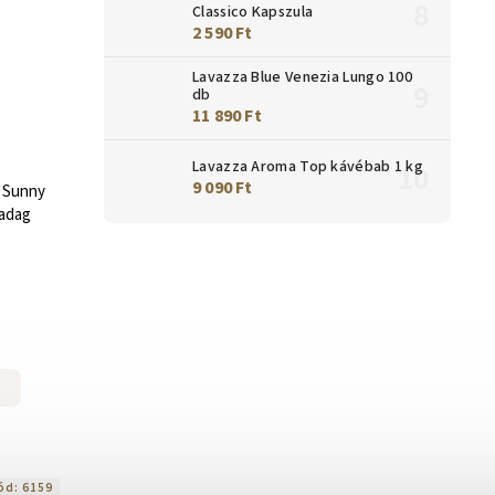
Classico Kapszula
2 590 Ft
Lavazza Blue Venezia Lungo 100
db
11 890 Ft
Lavazza Aroma Top kávébab 1 kg
9 090 Ft
s Sunny
 adag
ód:
6159