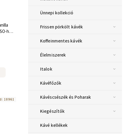
Ünnepi kollekció
nilla
Frissen pörkölt kávék
SSO-hoz
Koffeinmentes kávék
Élelmiszerek
Italok
Kávéfőzők
Kávéscsészék és Poharak
d:
18961
Kiegészítők
Kávé kellékek