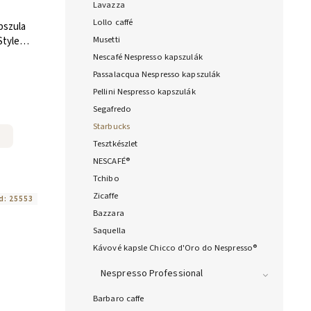
Lavazza
Lollo caffé
szula
Musetti
tyle
b
Nescafé Nespresso kapszulák
Passalacqua Nespresso kapszulák
Pellini Nespresso kapszulák
Segafredo
Starbucks
Tesztkészlet
NESCAFÉ®
Tchibo
Zicaffe
d:
25553
Bazzara
Saquella
Kávové kapsle Chicco d'Oro do Nespresso®
Nespresso Professional
Barbaro caffe