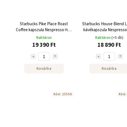
Starbucks Pike Place Roast
Starbucks House Blend 
Coffee kapszula Nespresso-hoz
kávékapszula Nespresso
120 db
120 db
Raktáron
Raktáron
(>5 db)
19 390 Ft
18 890 Ft
Kosárba
Kosárba
Kód:
25556
Kód