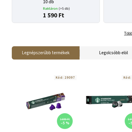
10 db
Raktáron
(>5 db)
1 590 Ft
Több
Legnépszerűbb termékek
Legolcsóbb elöl
Kód:
29097
Kód
1 690 Ft
1 6
–5 %
–