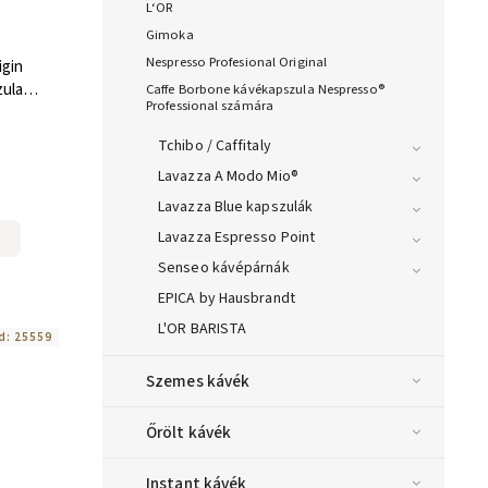
L‘OR
Gimoka
Nespresso Profesional Original
igin
zula
Caffe Borbone kávékapszula Nespresso®
Professional számára
 db
Tchibo / Caffitaly
Lavazza A Modo Mio®
Lavazza Blue kapszulák
Lavazza Espresso Point
Senseo kávépárnák
EPICA by Hausbrandt
L'OR BARISTA
d:
25559
Szemes kávék
Őrölt kávék
Instant kávék