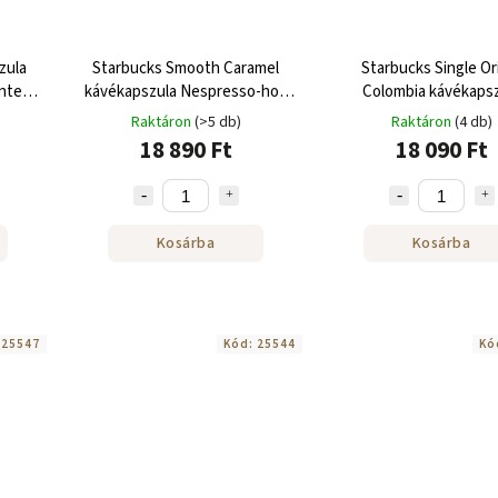
zula
Starbucks Smooth Caramel
Starbucks Single Or
ntes
kávékapszula Nespresso-hoz
Colombia kávékaps
z 120
120 db
Nespresso-hoz 120
Raktáron
(>5 db)
Raktáron
(4 db)
18 890 Ft
18 090 Ft
Kosárba
Kosárba
:
25547
Kód:
25544
Kó