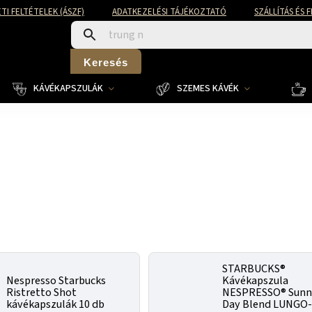
TI FELTÉTELEK (ÁSZF)
ADATKEZELÉSI TÁJÉKOZTATÓ
SZÁLLÍTÁS ÉS 
Keresés
KÁVÉKAPSZULÁK
SZEMES KÁVÉK
STARBUCKS®
Nespresso Starbucks
Kávékapszula
Ristretto Shot
NESPRESSO® Sunn
kávékapszulák 10 db
Day Blend LUNGO