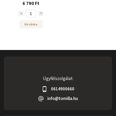
6 790 Ft
Kosárba
Ügyfélszolgálat:
0614900660
info@tomilla.hu