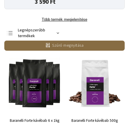
3 590 Ft
Több termék megjelenítése
Legnépszerűbb
termékek
Legolcsóbb elöl
Szűrő megnyitása
Legdrágább
ABC szerint
Baranelli Forte kávébab 6 x 1kg
Baranelli Forte kávébab 500g