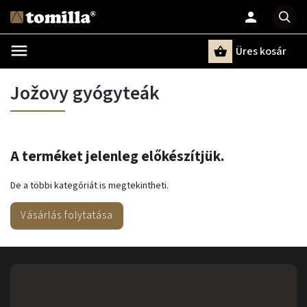
Üres kosár
Keresés
Jožovy gyógyteák
A terméket jelenleg előkészítjük.
De a többi kategóriát is megtekintheti.
Vásárlás folytatása