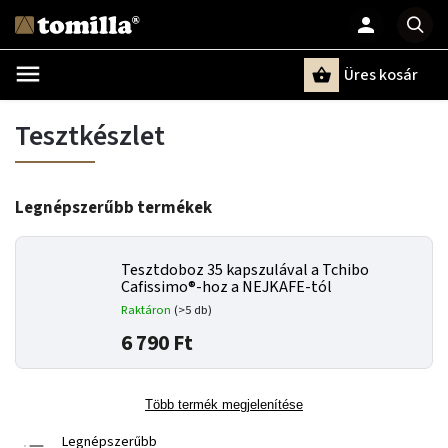
Üres kosár
Keresés
Tesztkészlet
Legnépszerűbb termékek
Tesztdoboz 35 kapszulával a Tchibo
Cafissimo®-hoz a NEJKAFE-tól
Raktáron
(>5 db)
6 790 Ft
Több termék megjelenítése
Legnépszerűbb