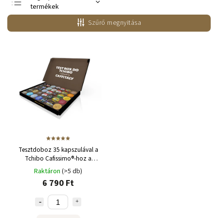
termékek
Legolcsóbb elöl
Szűrő megnyitása
Legdrágább
ABC szerint
Tesztdoboz 35 kapszulával a
Tchibo Cafissimo®-hoz a
NEJKAFE-tól
Raktáron
(>5 db)
6 790 Ft