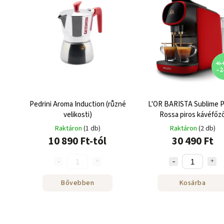
40 4
–2
Pedrini Aroma Induction (různé
L'OR BARISTA Sublime P
velikosti)
Rossa piros kávéfőz
Nespresso®-hoz
Raktáron
(1 db)
Raktáron
(2 db)
10 890 Ft-tól
30 490 Ft
Bővebben
Kosárba