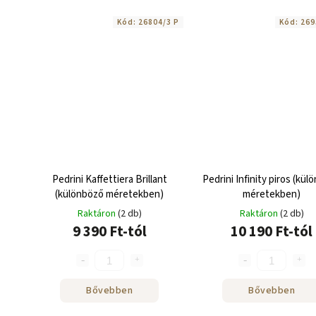
Kód:
26804/3 P
Kód:
269
Pedrini Kaffettiera Brillant
Pedrini Infinity piros (kül
(különböző méretekben)
méretekben)
Raktáron
(2 db)
Raktáron
(2 db)
9 390 Ft-tól
10 190 Ft-tól
Bővebben
Bővebben