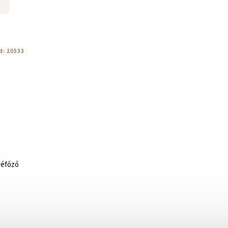
d:
20533
véfőző