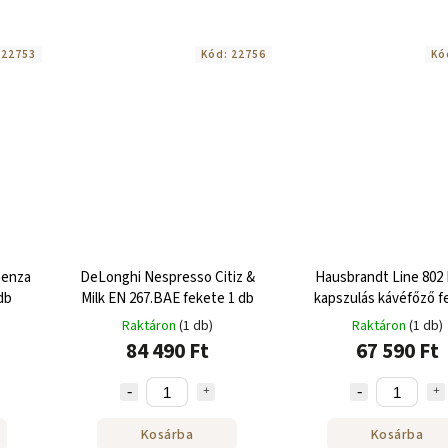
:
22753
Kód:
22756
Kó
senza
DeLonghi Nespresso Citiz &
Hausbrandt Line 802 
db
Milk EN 267.BAE fekete 1 db
kapszulás kávéfőző f
Raktáron
(1 db)
Raktáron
(1 db)
84 490 Ft
67 590 Ft
Kosárba
Kosárba