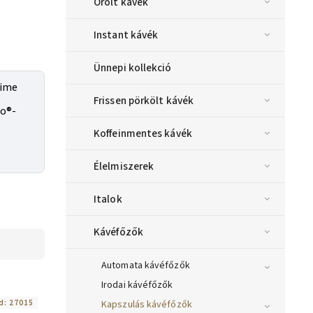
Őrölt kávék
Instant kávék
Ünnepi kollekció
lime
Frissen pörkölt kávék
so®-
Koffeinmentes kávék
Élelmiszerek
Italok
Kávéfőzők
Automata kávéfőzők
Irodai kávéfőzők
d:
27015
Kapszulás kávéfőzők