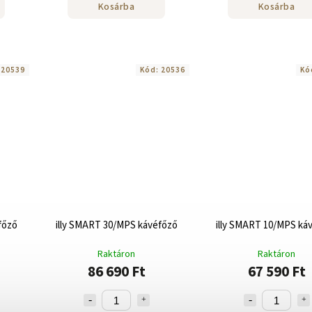
Kosárba
Kosárba
:
20539
Kód:
20536
Kó
főző
illy SMART 30/MPS kávéfőző
illy SMART 10/MPS ká
Raktáron
Raktáron
86 690 Ft
67 590 Ft