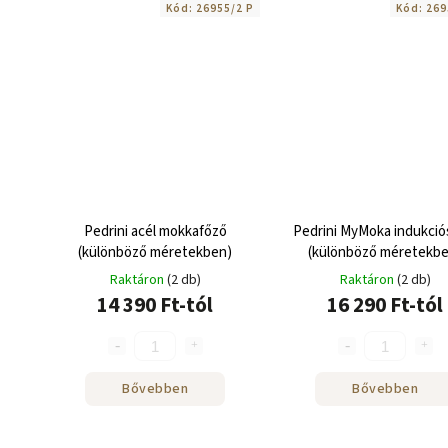
Kód:
26955/2 P
Kód:
269
Pedrini acél mokkafőző
Pedrini MyMoka indukció
(különböző méretekben)
(különböző méretekbe
Raktáron
(2 db)
Raktáron
(2 db)
14 390 Ft-tól
16 290 Ft-tól
Bővebben
Bővebben