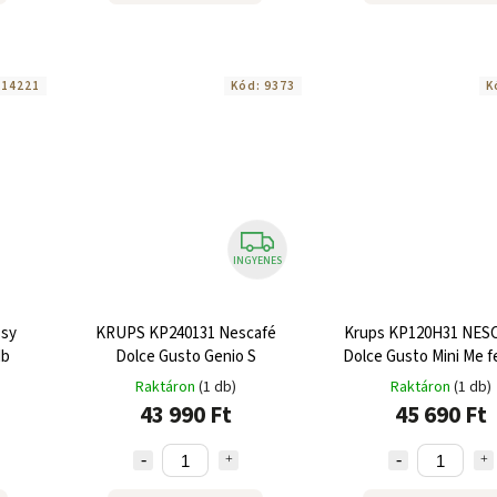
:
14221
Kód:
9373
K
INGYENES
ssy
KRUPS KP240131 Nescafé
Krups KP120H31 NES
db
Dolce Gusto Genio S
Dolce Gusto Mini Me f
piros
Raktáron
(1 db)
Raktáron
(1 db)
43 990 Ft
45 690 Ft