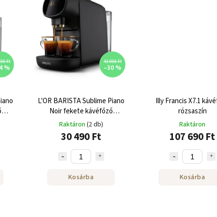
90 Ft
43 990 Ft
4 %
–30 %
iano
L'OR BARISTA Sublime Piano
Illy Francis X7.1 káv
ő
Noir fekete kávéfőző
rózsaszín
Nespresso®-hoz
Raktáron
(2 db)
Raktáron
30 490 Ft
107 690 Ft
Kosárba
Kosárba