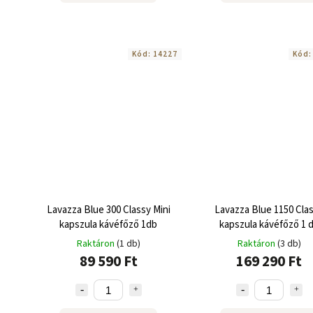
Kód:
14227
Kód
Lavazza Blue 300 Classy Mini
Lavazza Blue 1150 Cla
kapszula kávéfőző 1db
kapszula kávéfőző 1 
Raktáron
(1 db)
Raktáron
(3 db)
89 590 Ft
169 290 Ft