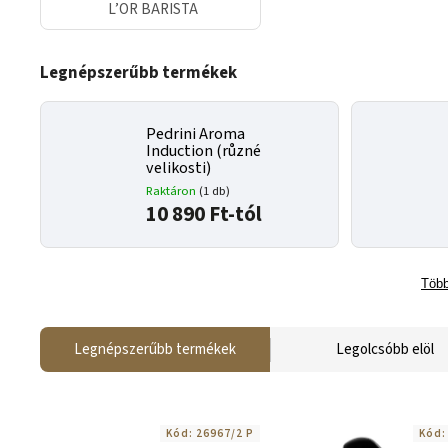
L’OR BARISTA
Legnépszerűbb termékek
Pedrini Aroma
Induction (různé
velikosti)
Raktáron
(1 db)
10 890 Ft-tól
Több
Legnépszerűbb termékek
Legolcsóbb elöl
Kód:
26967/2 P
Kód