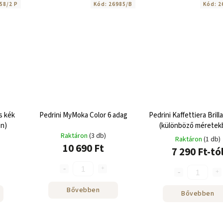
58/2 P
Kód:
26985/B
Kód:
2
s kék
Pedrini MyMoka Color 6 adag
Pedrini Kaffettiera Brill
n)
(különböző méretek
Raktáron
(3 db)
Raktáron
(1 db)
10 690 Ft
7 290 Ft-tó
Bővebben
Bővebben