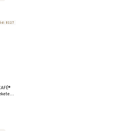
ód:
8127
CAFÉ®
ekete-