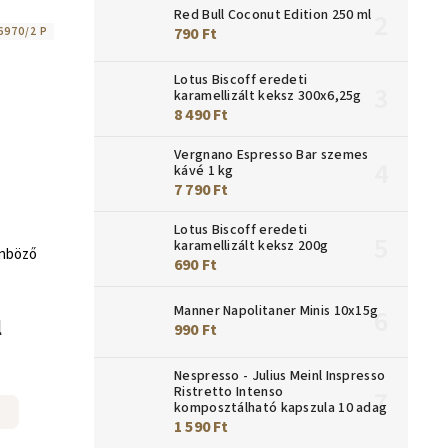
Red Bull Coconut Edition 250 ml
790 Ft
6970/2 P
Lotus Biscoff eredeti
karamellizált keksz 300x6,25g
8 490 Ft
Vergnano Espresso Bar szemes
kávé 1 kg
7 790 Ft
Lotus Biscoff eredeti
karamellizált keksz 200g
önböző
690 Ft
Manner Napolitaner Minis 10x15g
l
990 Ft
Nespresso - Julius Meinl Inspresso
Ristretto Intenso
komposztálható kapszula 10 adag
1 590 Ft