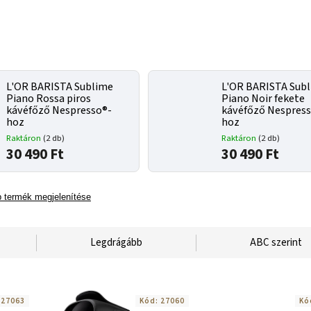
L'OR BARISTA Sublime
L'OR BARISTA Sub
Piano Rossa piros
Piano Noir fekete
kávéfőző Nespresso®-
kávéfőző Nespres
hoz
hoz
Raktáron
(2 db)
Raktáron
(2 db)
30 490 Ft
30 490 Ft
 termék megjelenítése
Legdrágább
ABC szerint
:
27063
Kód:
27060
Kó