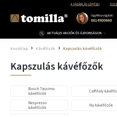
A VÁSÁRLÁS LÉPÉSEI
ÜZLE
Ügyfélszolgálat:
0614900660
AKTUÁLIS AKCIÓK ÉS ÚJDONSÁGOK
Kezdőlap
Kávéfőzők
Kapszulás kávéfőzők
/
/
Kapszulás kávéfőzők
Bosch Tassimo
Caffitaly kávéfő
kávéfőzők
Nespresso
Illy kávéfőzők
kávéfőzők