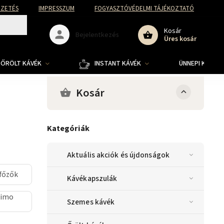
FIZETÉS
IMPRESSZUM
FOGYASZTÓVÉDELMI TÁJÉKOZTATÓ
Kosár
Bejelentkezés
Üres kosár
ŐRÖLT KÁVÉK
INSTANT KÁVÉK
ÜNNEPI KOLLE
Kosár
Kategóriák
Aktuális akciók és újdonságok
főzők
Kávékapszulák
simo
Szemes kávék