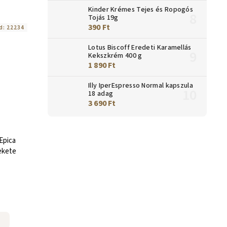
Kinder Krémes Tejes és Ropogós
Tojás 19g
390 Ft
d:
22234
Lotus Biscoff Eredeti Karamellás
Kekszkrém 400 g
1 890 Ft
Illy IperEspresso Normal kapszula
18 adag
3 690 Ft
Epica
ekete