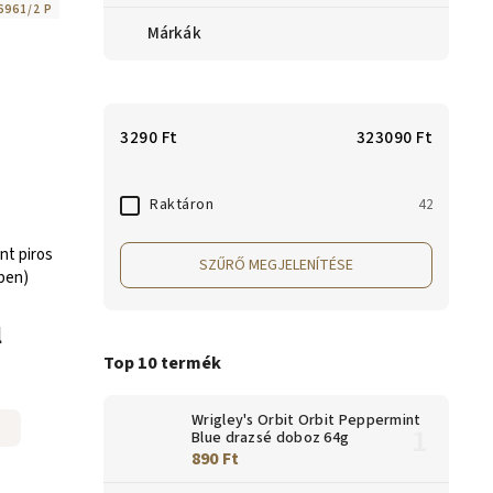
6961/2 P
Márkák
3290
Ft
323090
Ft
Raktáron
42
ant piros
SZŰRŐ MEGJELENÍTÉSE
ben)
l
Top 10 termék
Wrigley's Orbit Orbit Peppermint
Blue drazsé doboz 64g
890 Ft