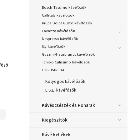
Bosch Tassimo kávéfőzők
Caffitaly kávéfőzők
Krups Dolce Gusto kávéfőzők
Lavazza kávéfőzők
Nespresso kávéfőzők
Illy kávéfőzők
Guzzini/Hausbrandt kávéfőzők
Tchibo Cafissimo kávéfőzők
éfőző
L’OR BARISTA
Kotyogós kávéfőzők
E.S.E. kávéfőzők
Kávéscsészék és Poharak
Kiegészítők
Kávé kellékek