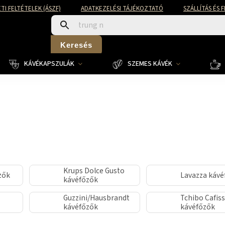
TI FELTÉTELEK (ÁSZF)
ADATKEZELÉSI TÁJÉKOZTATÓ
SZÁLLÍTÁS ÉS 
Keresés
KÁVÉKAPSZULÁK
SZEMES KÁVÉK
Krups Dolce Gusto
zők
Lavazza kávé
kávéfőzők
Guzzini/Hausbrandt
Tchibo Cafis
kávéfőzők
kávéfőzők