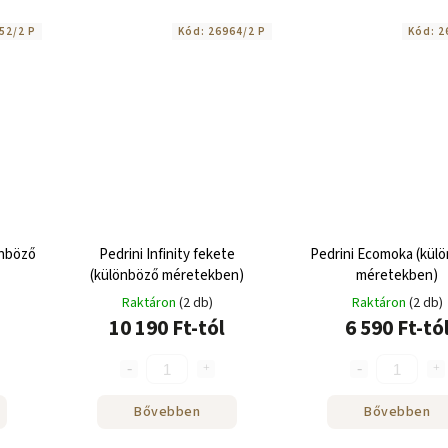
52/2 P
Kód:
26964/2 P
Kód:
2
önböző
Pedrini Infinity fekete
Pedrini Ecomoka (kül
(különböző méretekben)
méretekben)
Raktáron
(2 db)
Raktáron
(2 db)
10 190 Ft-tól
6 590 Ft-tó
Bővebben
Bővebben