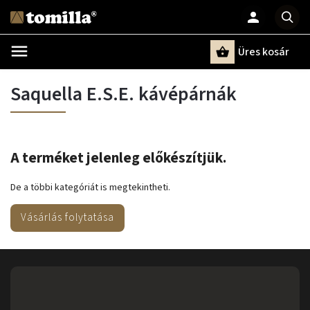
Üres kosár
Keresés
Saquella E.S.E. kávépárnák
A terméket jelenleg előkészítjük.
De a többi kategóriát is megtekintheti.
Vásárlás folytatása