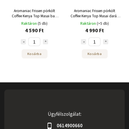
Aromaniac Frissen pörkölt
Aromaniac Frissen pörkölt
Coffee Kenya Top Masai bab
Coffee Kenya Top Masai darált
250g
250g
Raktáron
(5 db)
Raktáron
(>5 db)
4 590 Ft
4 990 Ft
Kosárba
Kosárba
Ügyfélszolgálat:
0614900660