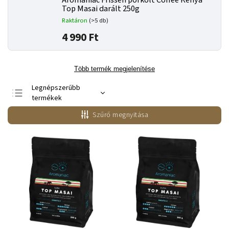
Aromaniac Frissen pörkölt Coffee Kenya
Top Masai darált 250g
Raktáron
(>5 db)
4 990 Ft
Több termék megjelenítése
Legnépszerűbb
termékek
Legolcsóbb elöl
Szűrő megnyitása
Legdrágább
ABC szerint