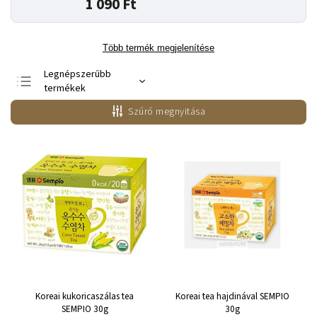
1 090 Ft
Több termék megjelenítése
Legnépszerűbb
termékek
Legolcsóbb elöl
Szűrő megnyitása
Legdrágább
ABC szerint
Koreai kukoricaszálas tea
Koreai tea hajdinával SEMPIO
SEMPIO 30g
30g