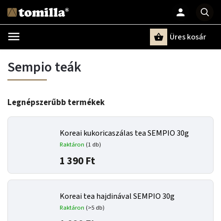
Üres kosár
Keresés
Sempio teák
Legnépszerűbb termékek
Koreai kukoricaszálas tea SEMPIO 30g
Raktáron
(1 db)
1 390 Ft
Koreai tea hajdinával SEMPIO 30g
Raktáron
(>5 db)