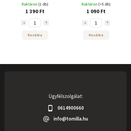
Raktáron
(1 db)
Raktáron
(>5 db)
1 390 Ft
1 090 Ft
Kosárba
Kosárba
Ügyfélszolgálat:
0614900660
info@tomilla.hu