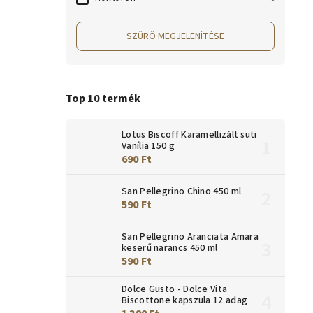
SZŰRŐ MEGJELENÍTÉSE
Top 10 termék
Lotus Biscoff Karamellizált süti
Vanília 150 g
690 Ft
San Pellegrino Chino 450 ml
590 Ft
San Pellegrino Aranciata Amara
keserű narancs 450 ml
590 Ft
Dolce Gusto - Dolce Vita
Biscottone kapszula 12 adag