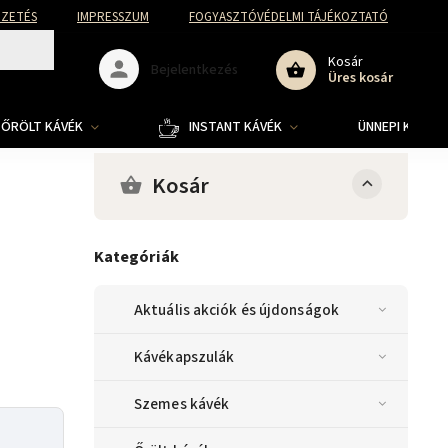
FIZETÉS
IMPRESSZUM
FOGYASZTÓVÉDELMI TÁJÉKOZTATÓ
Kosár
Bejelentkezés
Üres kosár
ŐRÖLT KÁVÉK
INSTANT KÁVÉK
ÜNNEPI KOLLE
Kosár
Kategóriák
Aktuális akciók és újdonságok
Kávékapszulák
Szemes kávék