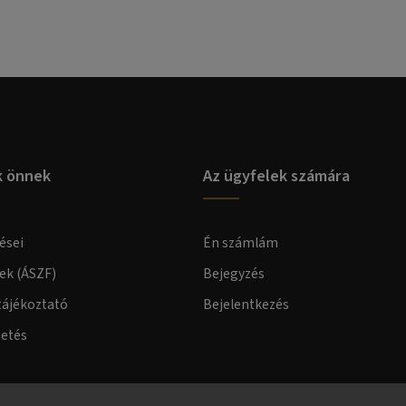
k önnek
Az ügyfelek számára
ései
Én számlám
lek (ÁSZF)
Bejegyzés
tájékoztató
Bejelentkezés
zetés
elmi tájékoztató