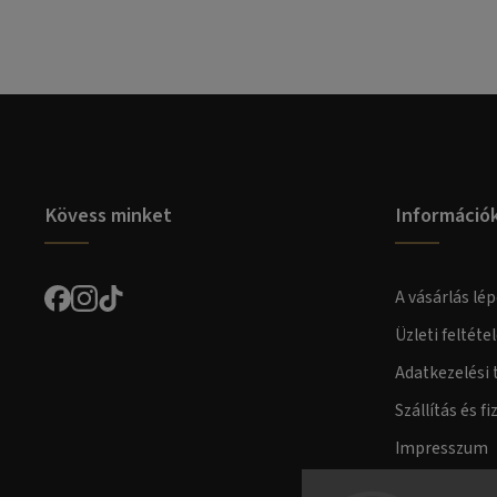
Kövess minket
Információ
A vásárlás lép
Üzleti feltéte
Adatkezelési 
Szállítás és fi
Impresszum
Fogyasztóvéd