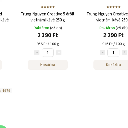
d
Trung Nguyen Creative 5 őrölt
Trung Nguyen Creative 
 kávé
vietnámi kávé 250 g
vietnámi kávé 250
Raktáron
(>5 db)
Raktáron
(>5 db)
2 390 Ft
2 290 Ft
956 Ft / 100 g
916 Ft / 100 g
Kosárba
Kosárba
d:
4979