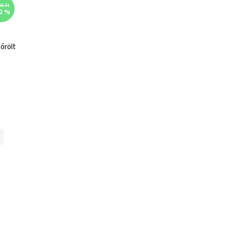
90 Ft
2 %
őrölt