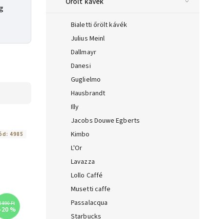
Őrölt kávék
 g
Bialetti őrölt kávék
Julius Meinl
Dallmayr
Danesi
Guglielmo
Hausbrandt
Illy
Jacobs Douwe Egberts
Kimbo
ód:
4985
L'Or
Lavazza
Lollo Caffé
Musetti caffe
Passalacqua
2 890 Ft
–20 %
Starbucks