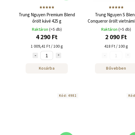
Trung Nguyen Premium Blend
Trung Nguyen S Blen
őrölt kávé 425 g
Conqueror őrölt vietnámi
Raktáron
(>5 db)
Raktáron
(>5 db)
4 290 Ft
2 090 Ft
1 009,41 Ft / 100 g
418 Ft / 100 g
Kosárba
Bővebben
Kód:
4982
Kó