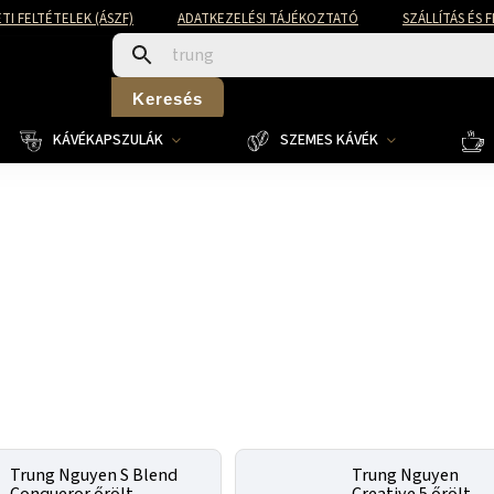
TI FELTÉTELEK (ÁSZF)
ADATKEZELÉSI TÁJÉKOZTATÓ
SZÁLLÍTÁS ÉS 
Keresés
KÁVÉKAPSZULÁK
SZEMES KÁVÉK
Trung Nguyen S Blend
Trung Nguyen