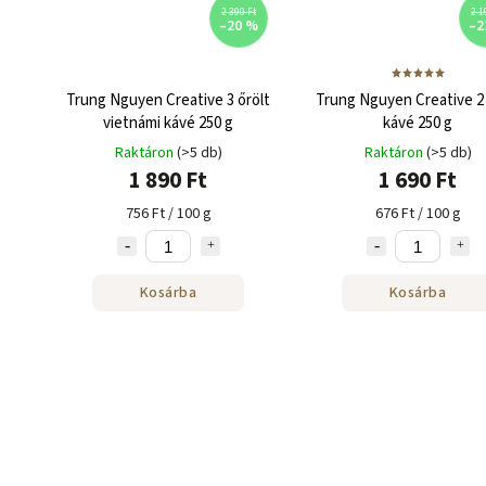
2 390 Ft
2 1
–20 %
–2
Trung Nguyen Creative 3 őrölt
Trung Nguyen Creative 2 
vietnámi kávé 250 g
kávé 250 g
Raktáron
(>5 db)
Raktáron
(>5 db)
1 890 Ft
1 690 Ft
756 Ft / 100 g
676 Ft / 100 g
Kosárba
Kosárba