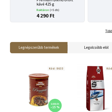
Premium Blend őrölt
kávé 425 g
Raktáron
(>5 db)
4 290 Ft
Több
Legnépszerűbb termékek
Legolcsóbb elöl
Kód:
8633
Kó
5 090 Ft
–15 %