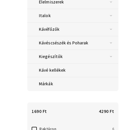
Élelmiszerek
Italok
Kávéfőzők
Kávéscsészék és Poharak
Kiegészítők
Kávé kellékek
Márkák
1690
Ft
4290
Ft
Raktáron
6