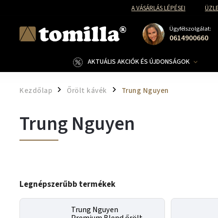
A VÁSÁRLÁS LÉPÉSEI
ÜZLE
Ügyfélszolgálat:
0614900660
AKTUÁLIS AKCIÓK ÉS ÚJDONSÁGOK
Kezdőlap
Őrölt kávék
Trung Nguyen
/
/
Trung Nguyen
Legnépszerűbb termékek
Trung Nguyen