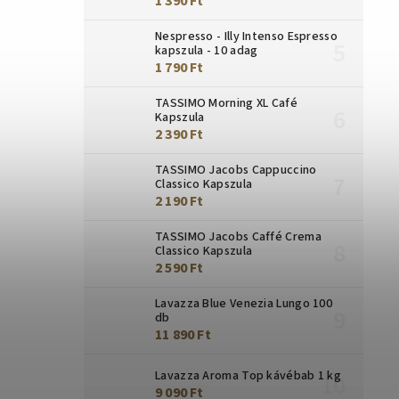
1 390 Ft
Nespresso - Illy Intenso Espresso
kapszula - 10 adag
1 790 Ft
TASSIMO Morning XL Café
Kapszula
2 390 Ft
TASSIMO Jacobs Cappuccino
Classico Kapszula
2 190 Ft
TASSIMO Jacobs Caffé Crema
Classico Kapszula
2 590 Ft
Lavazza Blue Venezia Lungo 100
db
11 890 Ft
Lavazza Aroma Top kávébab 1 kg
9 090 Ft