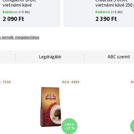
Conqueror őrölt
Creative 5 őrölt
vietnámi kávé
vietnámi kávé 250
Raktáron
(>5 db)
Raktáron
(>5 db)
2 090 Ft
2 390 Ft
 termék megjelenítése
Legdrágább
ABC szerint
d:
7506
Kód:
4988
K
3 290 Ft
–27 %