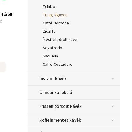
Tchibo
4 őrölt
Trung Nguyen
 g
Caffé Borbone
Zicaffe
Ízesített őrölt kávé
Segafredo
Saquella
Caffe Costadoro
Instant kávék
Ünnepi kollekció
Frissen pörkölt kávék
Koffeinmentes kávék