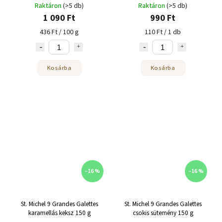
g
Raktáron
(>5 db)
Raktáron
(>5 db)
1 090 Ft
990 Ft
436 Ft / 100 g
110 Ft / 1 db
Kosárba
Kosárba
–16 %
–16 %
St. Michel 9 Grandes Galettes
St. Michel 9 Grandes Galettes
karamellás keksz 150 g
csokis sütemény 150 g