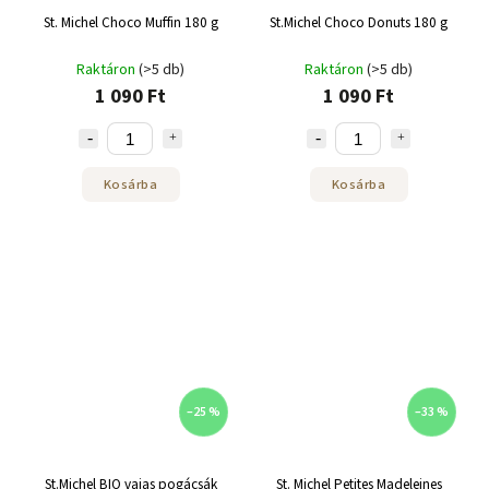
St. Michel Choco Muffin 180 g
St.Michel Choco Donuts 180 g
Raktáron
(>5 db)
Raktáron
(>5 db)
1 090 Ft
1 090 Ft
Kosárba
Kosárba
–25 %
–33 %
St.Michel BIO vajas pogácsák
St. Michel Petites Madeleines