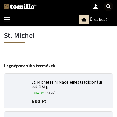
Üres kosár
Keresés
St. Michel
Legnépszerűbb termékek
St. Michel Mini Madeleines tradícionális
süti 175 g
Raktáron
(>5 db)
690 Ft