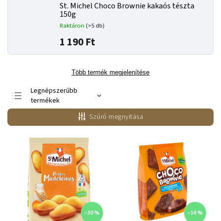
St. Michel Choco Brownie kakaós tészta
150g
Raktáron
(>5 db)
1 190 Ft
Több termék megjelenítése
Legnépszerűbb
termékek
Legolcsóbb elöl
Szűrő megnyitása
Legdrágább
ABC szerint
–30 %
–14 %