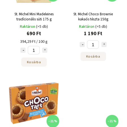
St. Michel Mini Madeleines
St. Michel Choco Brownie
tradícionális süti 175 g
kakaós tészta 150g
Raktáron
(>5 db)
Raktáron
(>5 db)
690 Ft
1 190 Ft
394,29 Ft / 100 g
Kosárba
Kosárba
–21 %
–21 %