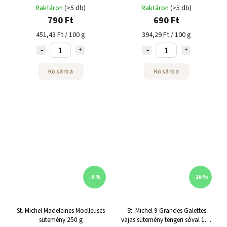
Raktáron
(>5 db)
Raktáron
(>5 db)
790 Ft
690 Ft
451,43 Ft / 100 g
394,29 Ft / 100 g
Kosárba
Kosárba
–8 %
–16 %
St. Michel Madeleines Moelleuses
St. Michel 9 Grandes Galettes
sütemény 250 g
vajas sütemény tengeri sóval 150