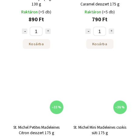
130 g
Caramel desszert 175 g
Raktáron
(>5 db)
Raktáron
(>5 db)
890 Ft
790 Ft
Kosárba
Kosárba
–33 %
–36 %
St. Michel Petites Madeleines
St. Michel Mini Madeleines csokis
Citron desszert 175 g
süti 175 g