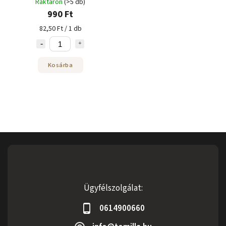
Raktáron
(>5 db)
990 Ft
82,50 Ft / 1 db
Kosárba
Ügyfélszolgálat:
0614900660