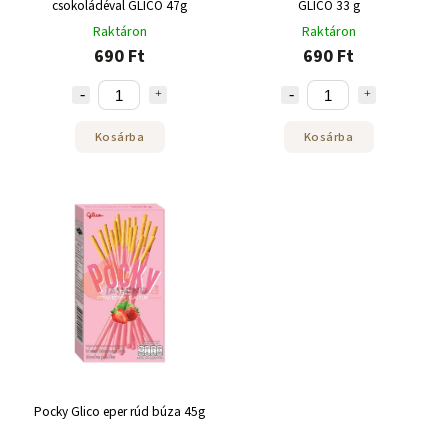
csokoládéval GLICO 47g
GLICO 33 g
Raktáron
Raktáron
690 Ft
690 Ft
Kosárba
Kosárba
Pocky Glico eper rúd búza 45g