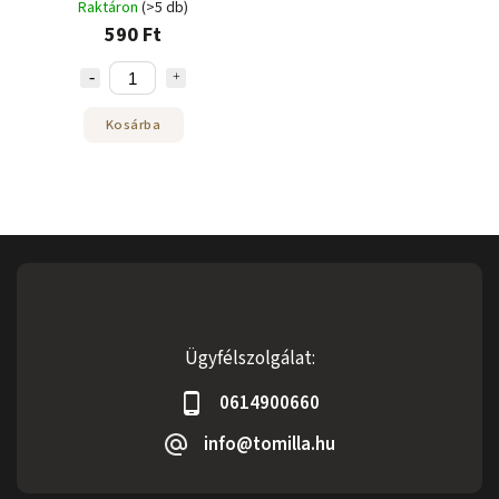
Raktáron
(>5 db)
590 Ft
Kosárba
Ügyfélszolgálat:
0614900660
info@tomilla.hu