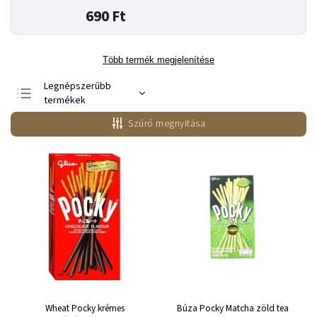
690 Ft
Több termék megjelenítése
Legnépszerűbb
termékek
Legolcsóbb elöl
Szűrő megnyitása
Legdrágább
ABC szerint
Wheat Pocky krémes
Búza Pocky Matcha zöld tea