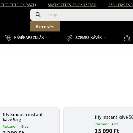
TI FELTÉTELEK (ÁSZF)
ADATKEZELÉSI TÁJÉKOZTATÓ
SZÁLLÍTÁS ÉS 
Keresés
KÁVÉKAPSZULÁK
SZEMES KÁVÉK
Illy Smooth instant
Illy instant kávé 5
kávé 95 g
Raktáron
(4 db)
Raktáron
(>5 db)
15 090 Ft