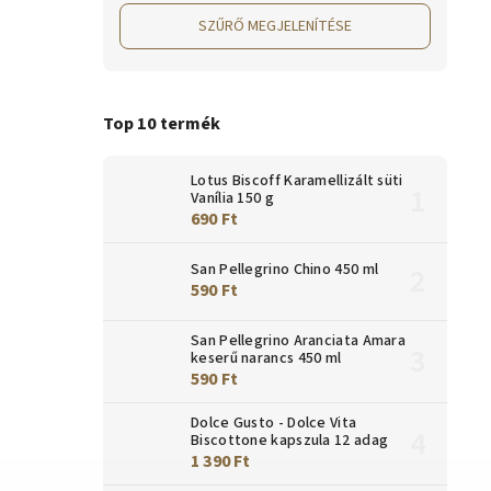
SZŰRŐ MEGJELENÍTÉSE
Top 10 termék
Lotus Biscoff Karamellizált süti
Vanília 150 g
690 Ft
San Pellegrino Chino 450 ml
590 Ft
San Pellegrino Aranciata Amara
keserű narancs 450 ml
590 Ft
Dolce Gusto - Dolce Vita
Biscottone kapszula 12 adag
1 390 Ft