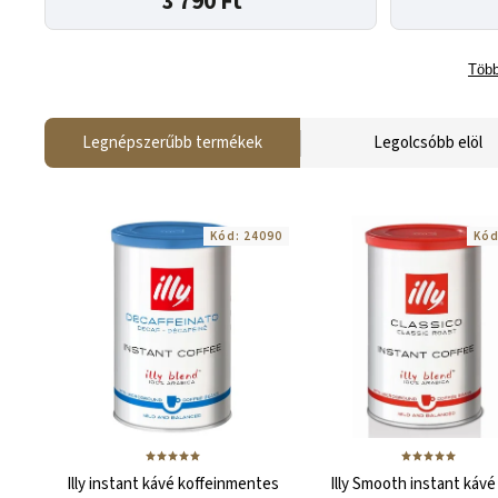
3 790 Ft
Több
Legnépszerűbb termékek
Legolcsóbb elöl
Kód:
24090
Kó
Illy instant kávé koffeinmentes
Illy Smooth instant kávé