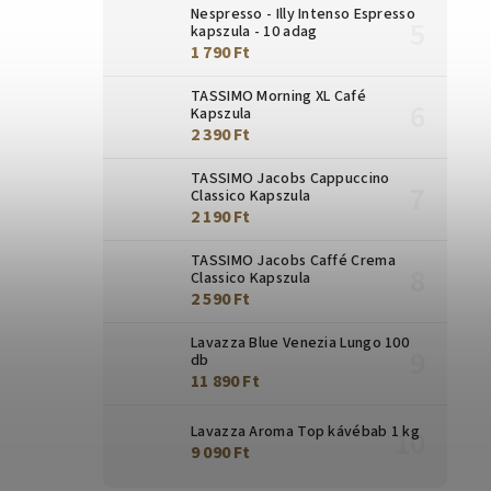
Nespresso - Illy Intenso Espresso
kapszula - 10 adag
1 790 Ft
TASSIMO Morning XL Café
Kapszula
2 390 Ft
TASSIMO Jacobs Cappuccino
Classico Kapszula
2 190 Ft
TASSIMO Jacobs Caffé Crema
Classico Kapszula
2 590 Ft
Lavazza Blue Venezia Lungo 100
db
11 890 Ft
Lavazza Aroma Top kávébab 1 kg
9 090 Ft