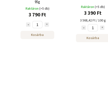
95g
Raktáron
(>5 db)
Raktáron
(>5 db)
3 390 Ft
3 790 Ft
3 568,42 Ft / 100 g
Kosárba
Kosárba