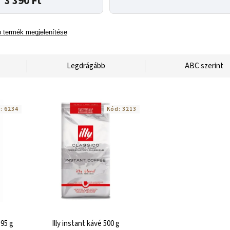
3 390 Ft
 termék megjelenítése
Legdrágább
ABC szerint
d:
6234
Kód:
3213
 95 g
Illy instant kávé 500 g