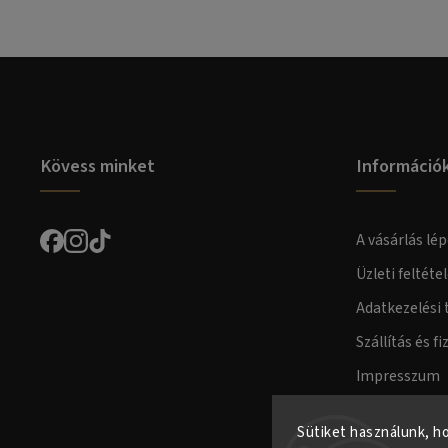
Kövess minket
Információ
A vásárlás lép
Üzleti feltéte
Adatkezelési 
Szállítás és fi
Impresszum
Fogyasztóvéd
Sütiket használunk, h