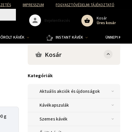
FIZETÉS
IMPRESSZUM
FOGYASZTÓVÉDELMI TÁJÉKOZTATÓ
Kosár
Bejelentkezés
Üres kosár
ŐRÖLT KÁVÉK
INSTANT KÁVÉK
ÜNNEPI KOLLE
Kosár
Kategóriák
Aktuális akciók és újdonságok
Kávékapszulák
00 g
Szemes kávék