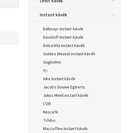
Őrölt kávék
Instant kávék
Dallmayr instant kávék
Davidoff instant kávék
DolceVita instant kávék
Golden Weasel instant kávék
Guglielmo
Illy
Inka instant kávék
Jacobs Douwe Egberts
Julius Meinl instant kávék
L'OR
Nescafé
Tchibo
Maccoffee instant kávék