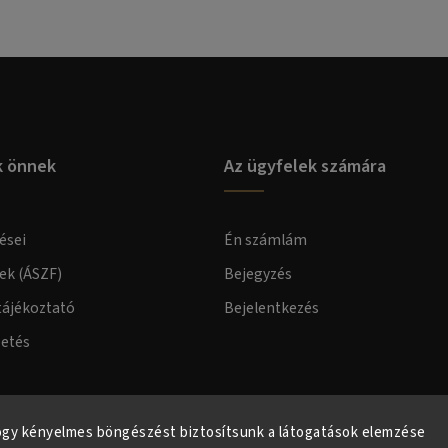
k önnek
Az ügyfelek számára
ései
Én számlám
lek (ÁSZF)
Bejegyzés
tájékoztató
Bejelentkezés
zetés
elmi tájékoztató
ogy kényelmes böngészést biztosítsunk a látogatások elemzése