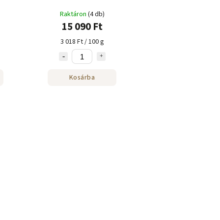
Raktáron
(4 db)
15 090 Ft
3 018 Ft / 100 g
Kosárba