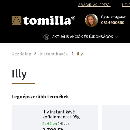
A VÁSÁRLÁS LÉPÉSEI
ÜZLE
Ügyfélszolgálat:
0614900660
AKTUÁLIS AKCIÓK ÉS ÚJDONSÁGOK
Kezdőlap
Instant kávék
Illy
/
/
Illy
Legnépszerűbb termékek
Illy instant kávé
koffeinmentes 95g
Raktáron
(>5 db)