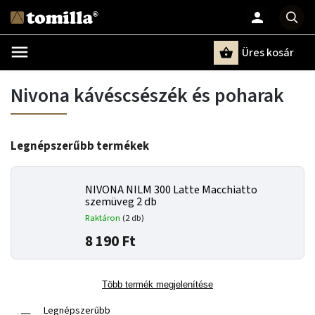
Üres kosár
Keresés
Nivona kávéscsészék és poharak
Legnépszerűbb termékek
NIVONA NILM 300 Latte Macchiatto
szemüveg 2 db
Raktáron
(2 db)
8 190 Ft
Több termék megjelenítése
Legnépszerűbb