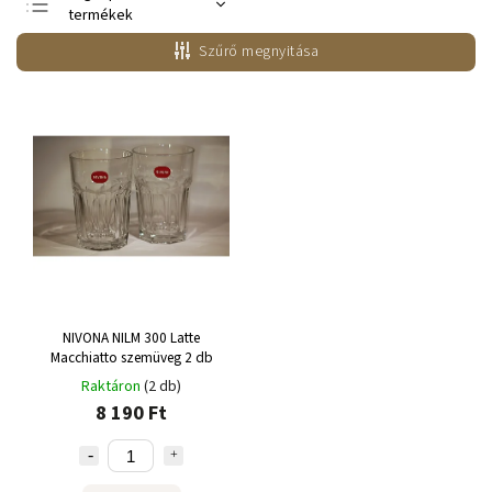
termékek
Legolcsóbb elöl
Szűrő megnyitása
Legdrágább
ABC szerint
NIVONA NILM 300 Latte
Macchiatto szemüveg 2 db
Raktáron
(2 db)
8 190 Ft