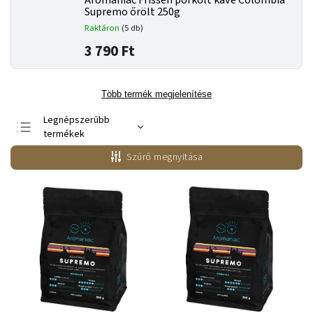
Aromaniac Frissen pörkölt kávé Colombia
Supremo őrölt 250g
Raktáron
(5 db)
3 790 Ft
Több termék megjelenítése
Legnépszerűbb
termékek
Legolcsóbb elöl
Szűrő megnyitása
Legdrágább
ABC szerint