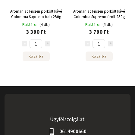
Aromaniac Frissen pörkölt kávé
Aromaniac Frissen pörkölt kávé
Colombia Supremo bab 250g
Colombia Supremo őrölt 250g
Raktáron
(4 db)
Raktáron
(5 db)
3 390 Ft
3 790 Ft
Kosárba
Kosárba
Ügyfélszolgálat:
0614900660