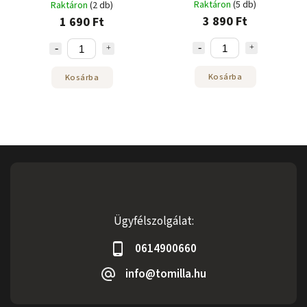
Raktáron
(5 db)
Raktáron
(2 db)
3 890 Ft
1 690 Ft
Kosárba
Kosárba
Ügyfélszolgálat:
0614900660
info@tomilla.hu