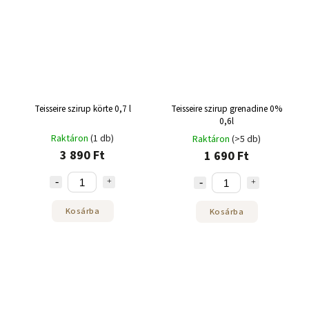
Teisseire szirup körte 0,7 l
Teisseire szirup grenadine 0%
0,6l
Raktáron
(1 db)
Raktáron
(>5 db)
3 890 Ft
1 690 Ft
Kosárba
Kosárba