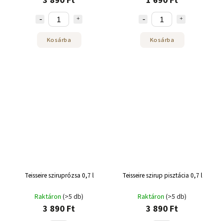
3 890 Ft
1 690 Ft
Kosárba
Kosárba
Teisseire sziruprózsa 0,7 l
Teisseire szirup pisztácia 0,7 l
Raktáron
(>5 db)
Raktáron
(>5 db)
3 890 Ft
3 890 Ft