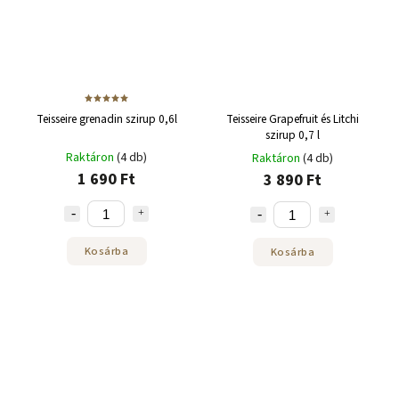
Teisseire grenadin szirup 0,6l
Teisseire Grapefruit és Litchi
szirup 0,7 l
Raktáron
(4 db)
Raktáron
(4 db)
1 690 Ft
3 890 Ft
Kosárba
Kosárba