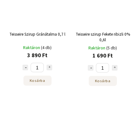
Teisseire Szirup Gránátalma 0,7 l
Teisseire szirup Fekete ribizli 0%
0,6l
Raktáron
(4 db)
Raktáron
(5 db)
3 890 Ft
1 690 Ft
Kosárba
Kosárba