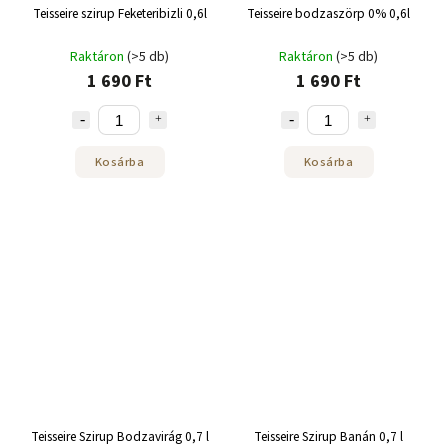
Teisseire szirup Feketeribizli 0,6l
Teisseire bodzaszörp 0% 0,6l
Raktáron
(>5 db)
Raktáron
(>5 db)
1 690 Ft
1 690 Ft
Kosárba
Kosárba
Teisseire Szirup Bodzavirág 0,7 l
Teisseire Szirup Banán 0,7 l