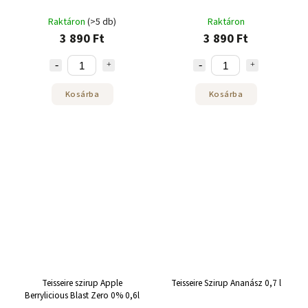
Raktáron
(>5 db)
Raktáron
3 890 Ft
3 890 Ft
Kosárba
Kosárba
Teisseire szirup Apple
Teisseire Szirup Ananász 0,7 l
Berrylicious Blast Zero 0% 0,6l