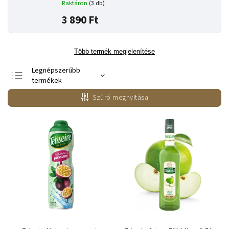
Raktáron
(3 db)
3 890 Ft
Több termék megjelenítése
Legnépszerűbb
termékek
Legolcsóbb elöl
Szűrő megnyitása
Legdrágább
ABC szerint