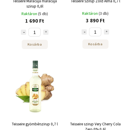
Teisseire Maracuja maracuja
Teisseire Szirup Zöld Alma 0,7 l
szirup 0,6l
Raktáron
(3 db)
Raktáron
(5 db)
3 890 Ft
1 690 Ft
Kosárba
Kosárba
Teisseire gyömbérszirup 0,7 l
Teisseire szirup Very Cherry Cola
Zero 0% 0,6l