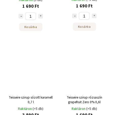
Raktáron
(5 db)
1 690 Ft
1 690 Ft
Kosárba
Kosárba
Teisseire szirup sózott karamell
Teisseire szirup rózsaszín
0,7 l
grapefruit Zero 0% 0,6l
Raktáron
(>5 db)
Raktáron
(>5 db)