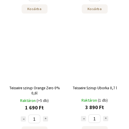
Kosárba
Kosárba
Teisseire szirup Orange Zero 0%
Teisseire Szirup Uborka 0,7 l
0,6l
Raktáron
(1 db)
Raktáron
(>5 db)
3 890 Ft
1 690 Ft