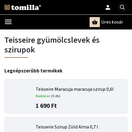
Üres kosár
Keresés
Teisseire gyümölcslevek és
szirupok
Legnépszerűbb termékek
Teisseire Maracuja maracuja szirup 0,6l
Raktáron
(5 db)
1 690 Ft
Teisseire Szirup Zöld Alma 0,7 l