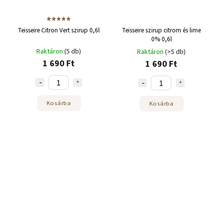
Teisseire Citron Vert szirup 0,6l
Teisseire szirup citrom és lime
0% 0,6l
Raktáron
(5 db)
Raktáron
(>5 db)
1 690 Ft
1 690 Ft
Kosárba
Kosárba