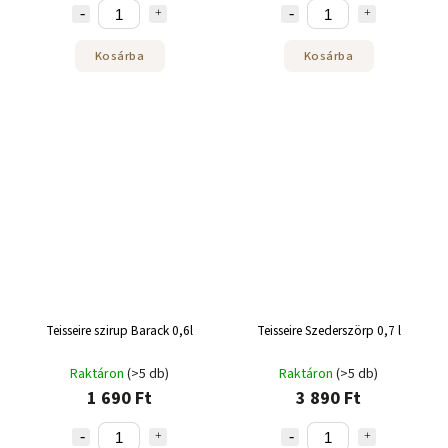
Kosárba
Kosárba
Teisseire szirup Barack 0,6l
Teisseire Szederszörp 0,7 l
Raktáron
(>5 db)
Raktáron
(>5 db)
1 690 Ft
3 890 Ft