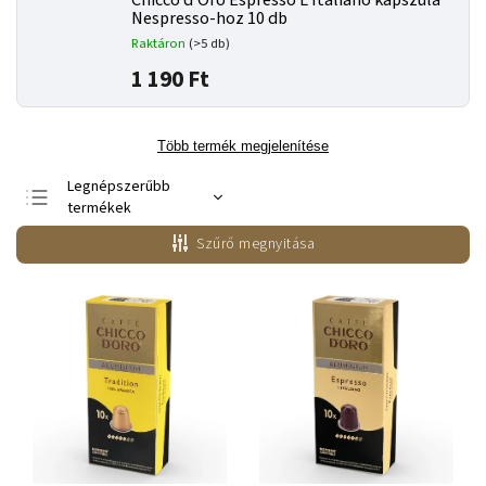
Chicco d'Oro Espresso L'Italiano kapszula
Nespresso-hoz 10 db
Raktáron
(>5 db)
1 190 Ft
Több termék megjelenítése
Legnépszerűbb
termékek
Legolcsóbb elöl
Szűrő megnyitása
Legdrágább
ABC szerint